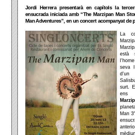
Jordi Herrera presentarà en capítols la tercer
ensucrada iniciada amb “The Marzipan Man Stor
Man Adventures”, en un concert acompanyat de pr
La co
Marzip
Marzi
està 
l’home
seva l
d’un 
Salis
surt. 
ens 
Marz
planet
Man 3″
ensucr
anteri
mèdium 