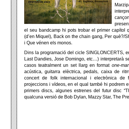
Marz
inter
canço
presen
el seu bandcamp hi pots trobar el primer capítol 
(d’en Miquel), Back on the chain gang, Per què?/S
i Que vénen els monos.
Dins la programació del cicle SINGLONCERTS, en J
Last Dandies, Jose Domingo, etc…) interpretarà s
casos
teatralment un set llarg en format
one-ma
acústica, guitarra elèctrica, pedals, caixa de rit
concert de folk internacional i electrònica de
projeccions i vídeos, en el qual també hi podrem e
primers discs, algunes estrenes del futur disc “
qualcuna versió de Bob Dylan, Mazzy Star, The P