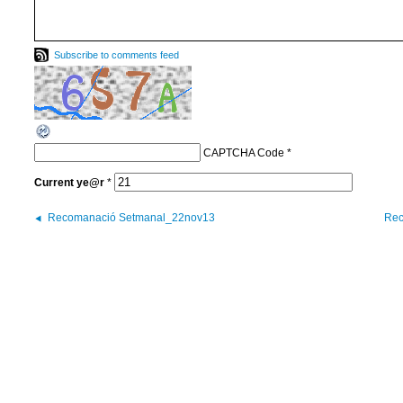
Subscribe to comments feed
CAPTCHA Code
*
Current
ye@r
*
Recomanació Setmanal_22nov13
Rec