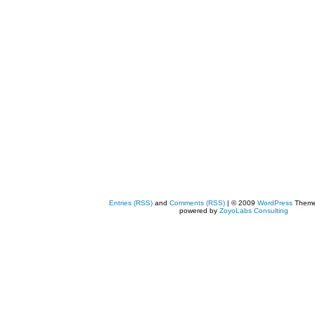
Entries (RSS)
and
Comments (RSS)
| © 2009
WordPress
Them
powered by
ZoyoLabs Consulting