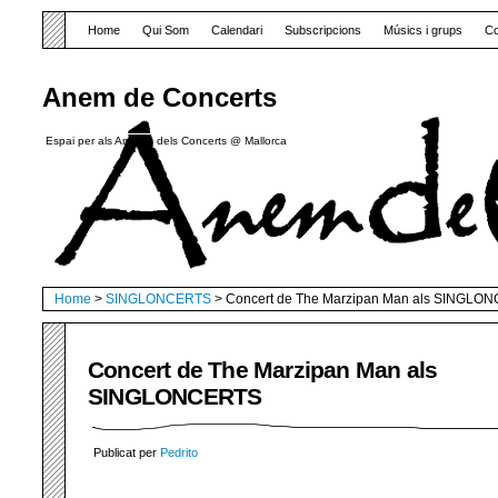
Home
Qui Som
Calendari
Subscripcions
Músics i grups
Co
Anem de Concerts
Espai per als Amants dels Concerts @ Mallorca
Home
>
SINGLONCERTS
> Concert de The Marzipan Man als SINGLO
Concert de The Marzipan Man als
SINGLONCERTS
Publicat per
Pedrito