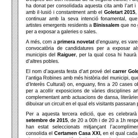
ha donat per consolidada aquesta cita amb l’art i 
amb il·lusió i constantment amb el
Goletart 2015
,
continuar amb la seva intenció fonamental, que 
artistes emergents residents a
Binissalem
que no g
per a exposar a galeries o sales.
A més, com a
primera novetat
d’enguany, es varen
convocatòria de candidatures per a exposar als
municipis del
Raiguer
, per la qual cosa hi haurà 
d’altres pobles.
El nom d’aquesta festa d’art prové del
carrer Gol
l’antiga Robines amb més història del municipi, qu
d’Interès Cultural) on, enguany, fins a 20 cases o
per a acollir exposicions de vàries disciplines ar
complementant amb actuacions de dansa, literàries 
dibuixar un circuit en el qual els visitants passaran 
Per a aquesta tercera edició, que es celebrar
setembre de 2015
, de 20 a 00h i de 20 a 1h respe
han estat seleccionats mitjançant l’acomplim
consolida el
Certamen Casa XXI,
en el qual cada 