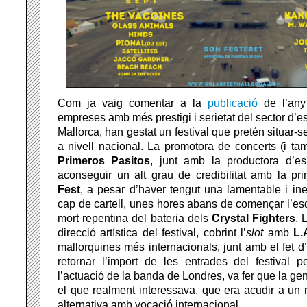
Com ja vaig comentar a la
publicació
de l’any
empreses amb més prestigi i serietat del sector d’
Mallorca, han gestat un festival que pretén situar-s
a nivell nacional. La promotora de concerts (i tam
Primeros Pasitos
, junt amb la productora d’e
aconseguir un alt grau de credibilitat amb la pr
Fest
, a pesar d’haver tengut una lamentable i i
cap de cartell, unes hores abans de començar l’es
mort repentina del bateria dels
Crystal Fighters
. 
direcció artística del festival, cobrint l’
slot
amb
L.
mallorquines més internacionals, junt amb el fet d’o
retornar l’import de les entrades del festival p
l’actuació de la banda de Londres, va fer que la ge
el que realment interessava, que era acudir a un 
alternativa amb vocació internacional.