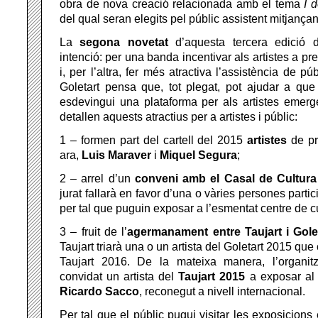
obra de nova creació relacionada amb el tema
I 
del qual seran elegits pel públic assistent mitjançan
La
segona novetat
d’aquesta tercera edició 
intenció: per una banda incentivar als artistes a pr
i, per l’altra, fer més atractiva l’assistència de pú
Goletart pensa que, tot plegat, pot ajudar a qu
esdevingui una plataforma per als artistes emerg
detallen aquests atractius per a artistes i públic:
1 – formen part del cartell del 2015
artistes
de pr
ara,
Luis
Maraver
i
Miquel
Segura
;
2 – arrel d’un
conveni
amb el Casal de Cultura
jurat fallarà en favor d’una o vàries persones parti
per tal que puguin exposar a l’esmentat centre de cu
3 – fruit de l’
agermanament entre Taujart i Gole
Taujart triarà una o un artista del Goletart 2015 qu
Taujart 2016. De la mateixa manera, l’organit
convidat un artista del
Taujart 2015
a exposar al 
Ricardo Sacco
, reconegut a nivell internacional.
Per tal que el públic pugui visitar les exposicions e