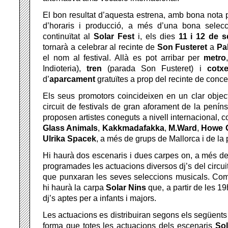
El bon resultat d’aquesta estrena, amb bona nota p
d’horaris i producció, a més d’una bona selecci
continuïtat al
Solar Fest
i, els dies
11 i 12 de 
tornarà a celebrar al recinte de
Son Fusteret
a
Pa
el nom al festival. Allà es pot arribar per
metro
Indioteria),
tren
(parada Son Fusteret) i
cotx
d’
aparcament
gratuïtes a prop del recinte de concer
Els seus promotors coincideixen en un clar objecti
circuit de festivals de gran aforament de la penín
proposen artistes coneguts a nivell internacional, 
Glass Animals
,
Kakkmadafakka
,
M.Ward
,
Howe 
Ulrika Spacek
, a més de grups de Mallorca i de la 
Hi haurà dos escenaris i dues carpes on, a més de
programades les actuacions diversos dj’s del circuit
que punxaran les seves seleccions musicals. Com
hi haurà la carpa
Solar Nins
que, a partir de les 19
dj’s aptes per a infants i majors.
Les actuacions es distribuiran segons els següents 
forma que totes les actuacions dels escenaris
Sol