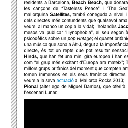
residents a Barcelona,
Beach Beach
, que donara
les cançons de “Tasteless Peace” i “The Sea
mallorquina
Satellites
, també coneguda a nivell 
dels directes més contundents que qualsevol aman
veure, al manco un cop a la vida!; l’holandès
Jacc
mesos va publicar “Hynophobia”, el seu segon 
psicodèlics sobre un
pop
vintage
; el quartet britàn
una música que sona a Alt-J, degut a la importància 
directe, és tot un repte que pot resultar sensac
Hinds
, que han fet una mini gira europea i han e
com “el grup més excitant d’Europa ara mateix”;
millors grups britànics del moment que compten a
tornen immensos en els seus frenètics directes
veure a la seva
actuació
al Mallorca Rocks 2013; i 
Pional
(alter ego de Miguel Barrios), que oferirà
l’escenari Lunar.