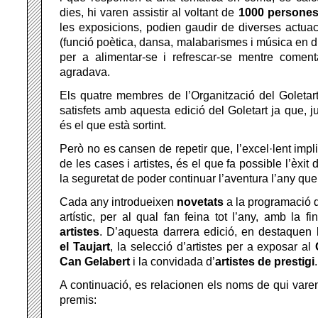
dies, hi varen assistir al voltant de
1000 persone
les exposicions, podien gaudir de diverses actua
(funció poètica, dansa, malabarismes i música en di
per a alimentar-se i refrescar-se mentre come
agradava.
Els quatre membres de l’Organització del Goletart
satisfets amb aquesta edició del Goletart ja que, ju
és el que està sortint.
Però no es cansen de repetir que, l’excel·lent impli
de les cases i artistes, és el que fa possible l’èxit 
la seguretat de poder continuar l’aventura l’any que
Cada any introdueixen
novetats
a la programació 
artístic, per al qual fan feina tot l’any, amb la fina
artistes
. D’aquesta darrera edició, en destaquen l
el Taujart
, la selecció d’artistes per a exposar al
Can Gelabert
i la convidada d’
artistes de prestigi
.
A continuació, es relacionen els noms de qui varen
premis: