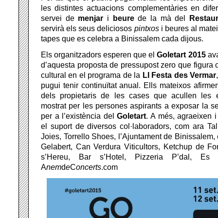
les distintes actuacions complementàries en difer
servei de
menjar
i
beure
de la mà del
Restau
servirà els seus deliciosos
pintxos
i beures al matei
tapes que es celebra a Binissalem cada dijous.
Els organitzadors esperen que el
Goletart 2015
ava
d’aquesta proposta de pressupost zero que figura c
cultural en el programa de la
LI Festa des Vermar
pugui tenir continuïtat anual. Ells mateixos afirme
dels propietaris de les cases que acullen les ex
mostrat per les persones aspirants a exposar la se
per a l’existència del
Goletart
. A més, agraeixen 
el suport de diversos col·laboradors, com ara Tal
Joies, Torrello Shoes, l’Ajuntament de Binissalem,
Gelabert, Can Verdura Viticultors, Ketchup de Fo
s’Hereu, Bar s’Hotel, Pizzeria P’dal, E
A
nem
d
e
C
oncerts
.com