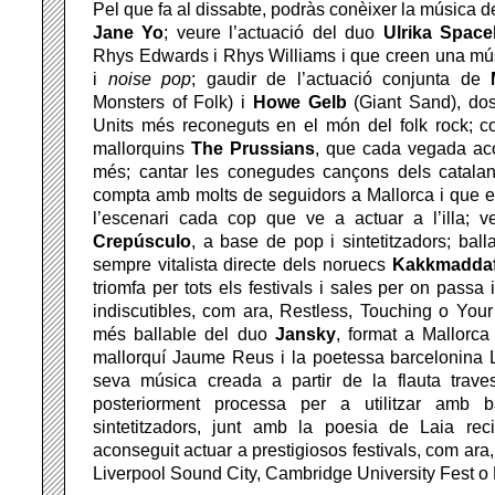
Pel que fa al dissabte, podràs conèixer la música 
Jane Yo
; veure l’actuació del duo
Ulrika Space
Rhys Edwards i Rhys Williams i que creen una m
i
noise pop
; gaudir de l’actuació conjunta de
Monsters of Folk) i
Howe
Gelb
(Giant Sand), dos
Units més reconeguts en el món del folk rock; co
mallorquins
The Prussians
, que cada vegada ac
més; cantar les conegudes cançons dels catal
compta amb molts de seguidors a Mallorca i que e
l’escenari cada cop que ve a actuar a l’illa; 
Crepúsculo
, a base de pop i sintetitzadors; ball
sempre vitalista directe dels noruecs
Kakkmadda
triomfa per tots els festivals i sales per on pass
indiscutibles, com ara, Restless, Touching o Your 
més ballable del duo
Jansky
, format a Mallorca
mallorquí Jaume Reus i la poetessa barcelonina L
seva música creada a partir de la flauta trav
posteriorment processa per a utilitzar amb b
sintetitzadors, junt amb la poesia de Laia rec
aconseguit actuar a prestigiosos festivals, com ar
Liverpool Sound City, Cambridge University Fest o K