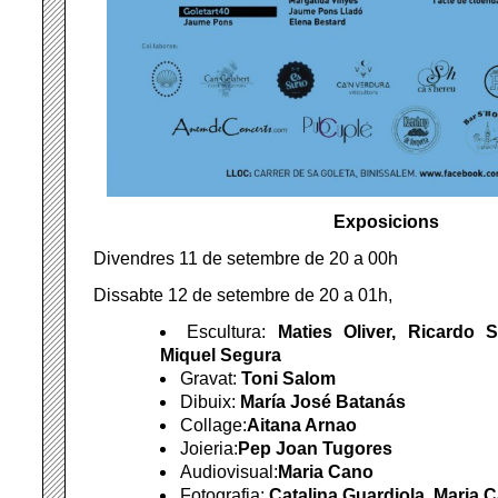
Exposicions
Divendres 11 de setembre de 20 a 00h
Dissabte 12 de setembre de 20 a 01h,
Escultura:
Maties Oliver, Ricardo 
Miquel Segura
Gravat:
Toni Salom
Dibuix:
María José Batanás
Collage:
Aitana Arnao
Joieria:
Pep Joan Tugores
Audiovisual:
Maria Cano
Fotografia:
Catalina Guardiola
,
Maria 