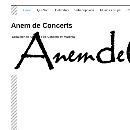
Home
Qui Som
Calendari
Subscripcions
Músics i grups
Co
Anem de Concerts
Espai per als Amants dels Concerts @ Mallorca