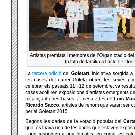
Artistes premiats i membres de l’Organització del 
la foto de família a l’acte de clo
La
tercera edició
del
Goletart
, iniciativa sorgida a
les cases del carrer Goleta obren les seves port
celebrar els passats 11 i 12 de setembre, va resulta
cases acolliren exposicions d’artistes emergents d
mitjançant unes bases, a més de les de
Luis Mar
Ricardo Sacco
, artistes de renom que varen ser 
per al Goletart 2015.
Segons les dades de la votació popular del
Cert
qual es triava una de les obres que estaven expo
i que responien a una temàtica en comú, es calcu