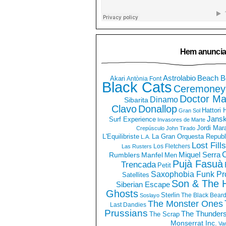
Hem anuncia
Astrolabio
Beach B
Akari
Antònia Font
Black Cats
Ceremoney
Doctor Ma
Dinamo
Sibarita
Clavo
Donallop
Hattori
Gran Sol
Jans
Surf Experience
Invasores de Marte
Jordi Mar
Crepúsculo
John Tirado
La Gran Orquesta Republ
L'Equilibriste
L.A.
Lost Fills
Los Fletchers
Las Rusters
O
Miquel Serra
Rumblers
Manfel
Men
Pujà Fasuà
Trencada
Petit
Saxophobia Funk Pro
Satellites
Son & The 
Siberian Escape
Ghosts
Sterlin
The Black Bear
Soslayo
The Monster Ones
Last Dandies
Prussians
The Thunder
The Scrap
Monserrat Inc.
Va