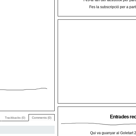
Fes-te fan del facebook per part
Fes la subscripció per a part
Entrades re
Trackbacks (0)
Comments (0)
Qui va guanyar al Goletart