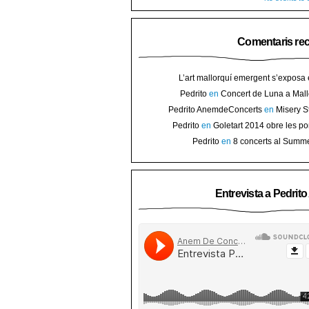
Comentaris re
L’art mallorquí emergent s’exposa
carrer de Binissalem ⋆ Noticias de 
Pedrito
en
Concert de Luna a Mall
Goletart 2014 obre les portes a l’
sorteig d’en
Pedrito AnemdeConcerts
en
Misery S
Binis
presenten nou disc al Teatre Mar i Te
Pedrito
en
Goletart 2014 obre les po
l’art de Bini
Pedrito
en
8 concerts al Summ
Festival per celebrar 10 anys de Pec
Entrevista a Pedrit