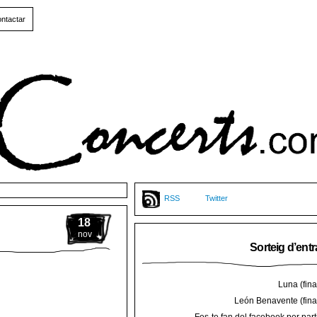
ntactar
RSS
Twitter
18
nov
Sorteig d’ent
Luna (final
León Benavente (final