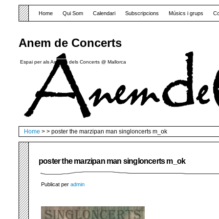
Home
Qui Som
Calendari
Subscripcions
Músics i grups
Co
Anem de Concerts
Espai per als Amants dels Concerts @ Mallorca
Home
> > poster the marzipan man singloncerts m_ok
poster the marzipan man singloncerts m_ok
Publicat per
admin