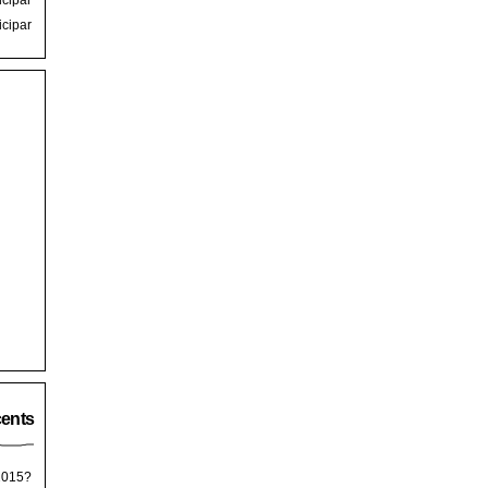
icipar
icipar
cents
 2015?