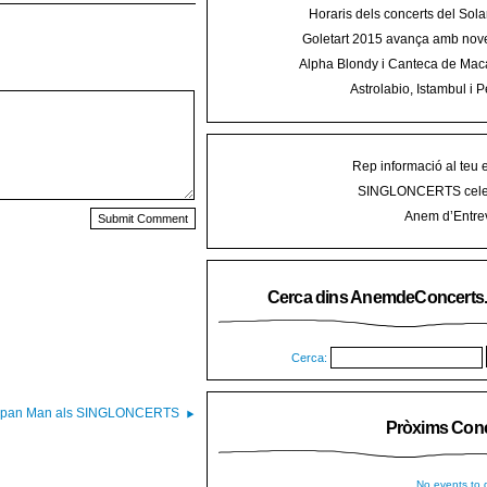
Horaris dels concerts del Sola
2015 a Mal
Goletart 2015 avança amb nove
encetarà la LI Festa des Vermar a
Alpha Blondy i Canteca de Mac
del Ra
concert al Mallorca Roots Fe
Astrolabio, Istambul i P
AnemdeConcerts al cicle Hortel
Rep informació al teu 
SINGLONCERTS cele
Anem d’Entrev
Cerca dins AnemdeConcerts
Cerca:
zipan Man als SINGLONCERTS
Pròxims Conc
No events to d