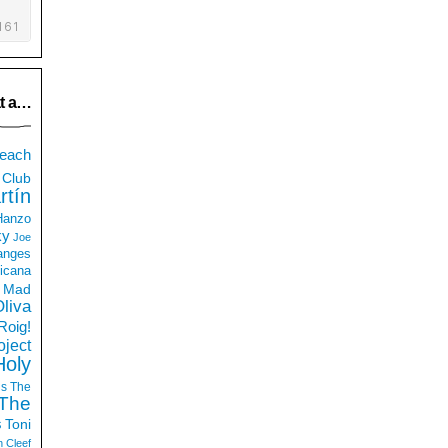
t a…
each
Club
rtín
 Hanzo
ky
Joe
anges
icana
Mad
liva
Roig!
ject
Holy
ds
The
The
s
Toni
n Cleef