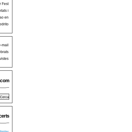
r Fest
lorca
tats i
mb art
ao en
iguer
stival
edrito
laFest
e-mail
brats
istes
.com
erts
isplay.