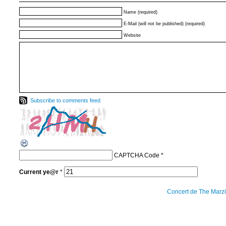
Name (required)
E-Mail (will not be published) (required)
Website
Subscribe to comments feed
CAPTCHA Code
*
Current
ye@r
*
Concert de The Mar