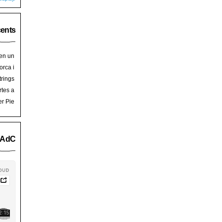
cents
 en un
hoy
en
orca i
art de
trades
trings
salem
rra de
rtes a
Palma
ssalem
er Pie
an Pie
o AdC