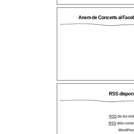
Anem de Concerts al Face
RSS dispon
RSS
de les ent
RSS
dels comen
WordPres