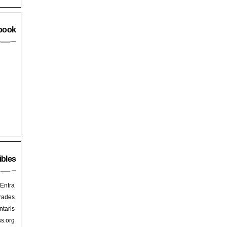
book
ibles
Entra
rades
taris
s.org