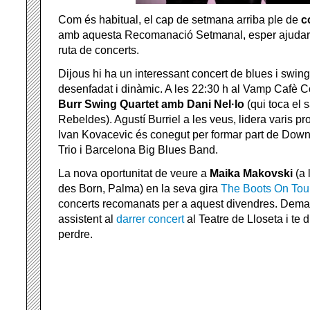
Com és habitual, el cap de setmana arriba ple de
c
amb aquesta Recomanació Setmanal, esper ajudar-te
ruta de concerts.
Dijous hi ha un interessant concert de blues i swing
desenfadat i dinàmic. A les 22:30 h al Vamp Cafè 
Burr Swing Quartet amb Dani Nel·lo
(qui toca el
Rebeldes). Agustí Burriel a les veus, lidera varis pro
Ivan Kovacevic és conegut per formar part de Dow
Trio i Barcelona Big Blues Band.
La nova oportunitat de veure a
Maika Makovski
(a 
des Born, Palma) en la seva gira
The Boots On Tou
concerts recomanats per a aquest divendres. Deman
assistent al
darrer concert
al Teatre de Lloseta i te d
perdre.