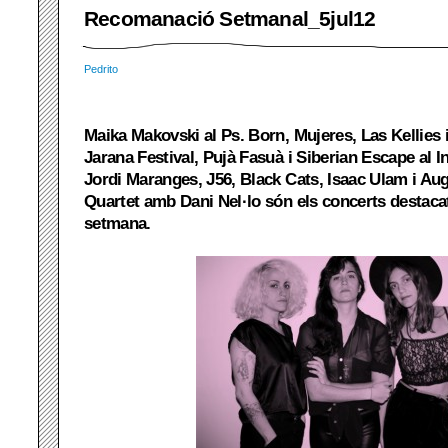
Recomanació Setmanal_5jul12
Pedrito
Maika Makovski al Ps. Born, Mujeres, Las Kellies 
Jarana Festival, Pujà Fasuà i Siberian Escape al 
Jordi Maranges, J56, Black Cats, Isaac Ulam i Au
Quartet amb Dani Nel·lo són els concerts destacat
setmana.