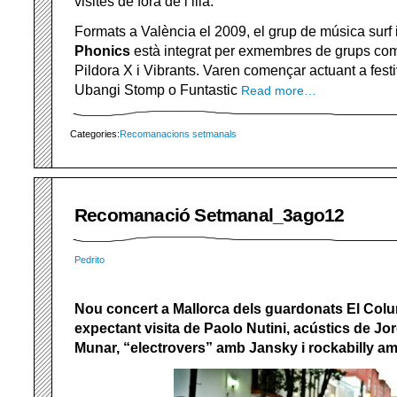
visites de fora de l’illa.
Formats a València el 2009, el grup de música surf
Phonics
està integrat per exmembres de grups c
Pildora X i Vibrants. Varen començar actuant a fes
Ubangi Stomp o Funtastic
Read more…
Categories:
Recomanacions setmanals
Recomanació Setmanal_3ago12
Pedrito
Nou concert a Mallorca dels guardonats El Col
expectant visita de Paolo Nutini, acústics de Jo
Munar, “electrovers” amb Jansky i rockabilly a