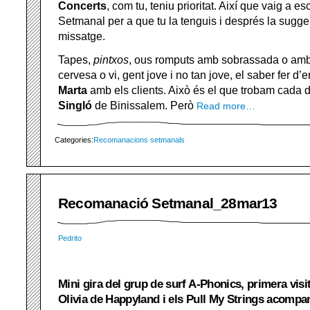
Concerts
, com tu, teniu prioritat. Així que vaig a 
Setmanal per a que tu la tenguis i després la suggeri
missatge.
Tapes,
pintxos
, ous romputs amb sobrassada o am
cervesa o vi, gent jove i no tan jove, el saber fer d’
Marta
amb els clients. Això és el que trobam cada d
Singló
de Binissalem. Però
Read more…
Categories:
Recomanacions setmanals
Recomanació Setmanal_28mar13
Pedrito
Mini gira del grup de surf A-Phonics, primera visi
Olivia de Happyland i els Pull My Strings acompa