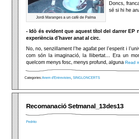
Doncs, franc
sé si hi he ana
Jordi Maranges a un cafè de Palma
- Idò és evident que aquest títol del darrer EP
experiència d’haver anat al circ.
No, no, senzillament l’he agafat per l’esperit i l’un
com són la imaginació, la llibertat… Era un mo
quelcom menys fosc, menys profund, alguna
Read 
Categories:
Anem d'Entrevistes
,
SINGLONCERTS
Recomanació Setmanal_13des13
Pedrito