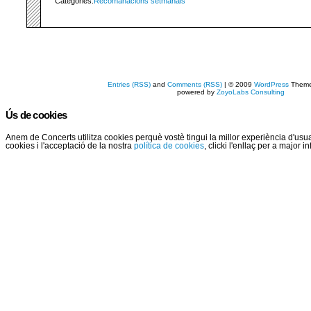
Categories:
Recomanacions setmanals
Entries (RSS)
and
Comments (RSS)
| © 2009
WordPress
Them
powered by
ZoyoLabs Consulting
Ús de cookies
Anem de Concerts utilitza cookies perquè vostè tingui la millor experiència d'us
cookies i l'acceptació de la nostra
política de cookies
, clicki l'enllaç per a major 