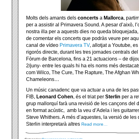
Molts dels amants dels
concerts
a
Mallorca
, parti
per a assistir al Primavera Sound. A pesar d’això, l’
nostra illa per a aquests dies no queda bloquejada
de comentar els concerts que podràs veure per aquí
canal de vídeo
Primavera TV
, allotjat a Youtube, e
rigorós directe, durant les tres jornades centrals del
Fòrum de Barcelona, fins a 21 actuacions – de dijo
2/juny- entre les quals hi ha els noms més destaca
com Wilco, The Cure, The Rapture, The Afghan Wh
Chameleons…
Un músic canadenc que va actuar a una de les pas
FIB,
Leonard Cohen
, és el triat per
Sterlin
per a re
grup mallorquí farà una revisió de les cançons del 
en format acústic, amb la veu d’Adela i les guitarre
Steve Whithers. A més d’aquestes, la versió de les 
Sterlin interpretarà altres
Read more…