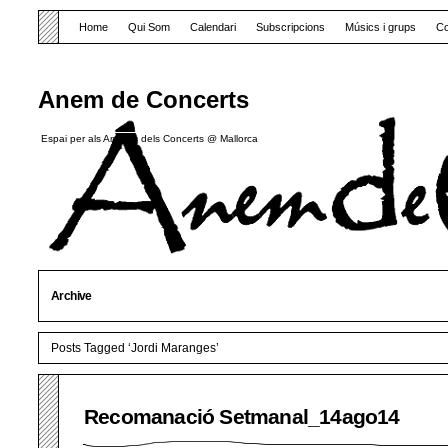
Home
Qui Som
Calendari
Subscripcions
Músics i grups
Co
Anem de Concerts
Espai per als Amants dels Concerts @ Mallorca
Archive
Posts Tagged ‘Jordi Maranges’
Recomanació Setmanal_14ago14