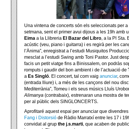
Una vintena de concerts són els seleccionats per a
setmana, sent el primer avui dijous a les 19h amb u
Eima
a la Llibreria
El Bazar del Libro
, a la Pl Sta.
acústic (veu, piano i guitarra) i es regirà per les c
l’Ànima”, enregistrat a l’estudi Musiquitos Producc
mesclat a l’estudi Swing amb Toni Pastor. Just des
facis un petit viatge fins a Binissalem, on podràs s
romputs i gaudir del bon ambient i de l’actuació de
a
Es Singló
. El concert, tal com vaig
anunciar
, com
(entrada lliure) i, a més de les cançons del nou dis
Mediterrània”, Tomeu i els seus músics Lluís Urobor
Alimanya
(contrabaix), estrenaran una mostra de t
per al públic dels SINGLONCERTS.
Aprofitaré aquest espai per anunciar que divendres
Fang i Distorsió
de Ràdio Marratxí entre les 17 i 19
convidat al grup
the j.s.marti
, que acaben de public