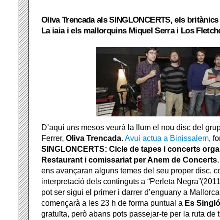
Oliva Trencada als SINGLONCERTS, els britànics L
La iaia i els mallorquins Miquel Serra i Los Fletch
D’aquí uns mesos veurà la llum el nou disc del grup
Ferrer,
Oliva Trencada
.
Avui actua a Binissalem
, f
SINGLONCERTS: Cicle de tapes i concerts organ
Restaurant i comissariat per Anem de Concerts
ens avançaran alguns temes del seu proper disc, 
interpretació dels continguts a “Perleta Negra”(201
pot ser sigui el primer i darrer d’enguany a Mallorca
començarà a les 23 h de forma puntual a
Es Singl
gratuïta, però abans pots passejar-te per la ruta de