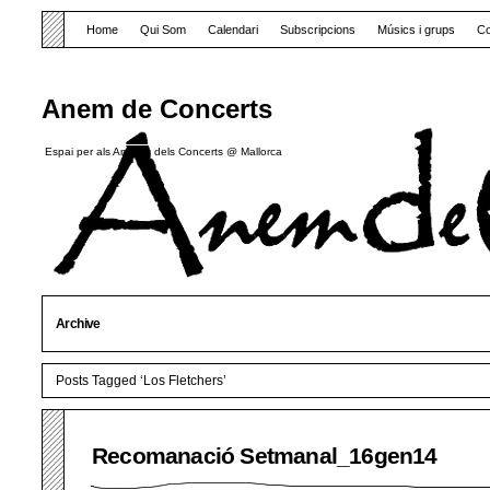
Home
Qui Som
Calendari
Subscripcions
Músics i grups
Co
Anem de Concerts
Espai per als Amants dels Concerts @ Mallorca
Archive
Posts Tagged ‘Los Fletchers’
Recomanació Setmanal_16gen14