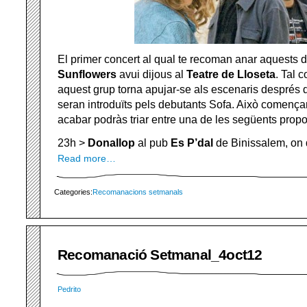
El primer concert al qual te recoman anar aquests d
Sunflowers
avui dijous al
Teatre de Lloseta
. Tal 
aquest grup torna apujar-se als escenaris després 
seran introduïts pels debutants Sofa. Això començar
acabar podràs triar entre una de les següents propo
23h >
Donallop
al pub
Es P’dal
de Binissalem, on 
Read more…
Categories:
Recomanacions setmanals
Recomanació Setmanal_4oct12
Pedrito