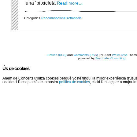
una ‘bitxicleta
Read more…
Categories:
Recomanacions setmanals
Entries (RSS)
and
Comments (RSS)
| © 2009
WordPress
Them
powered by
ZoyoLabs Consulting
Ús de cookies
Anem de Concerts utilitza cookies perquè vostè tingui la millor experiència d'us
cookies i l'acceptació de la nostra
política de cookies
, clicki l'enllaç per a major 