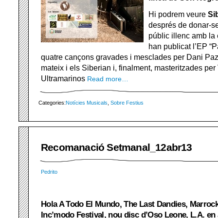
Hi podrem veure
Si
després de donar-se
públic illenc amb l
han publicat l’EP “
quatre cançons gravades i mesclades per Dani Paz,
mateix i els Siberian i, finalment, masteritzades per
Ultramarinos
Read more…
Categories:
Notícies Musicals
,
Sobre Festius
Recomanació Setmanal_12abr13
Pedrito
Hola A Todo El Mundo, The Last Dandies, Marrockt
Inc’modo Festival, nou disc d’Oso Leone, L.A. en