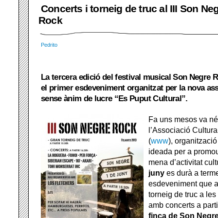
Concerts i torneig de truc al III Son Ne
Rock
Pedrito
La tercera edició del festival musical Son Negre R
el primer esdeveniment organitzat per la nova ass
sense ànim de lucre “Es Puput Cultural”.
Fa uns mesos va néi
l’Associació Cultural
(
www
), organitzaci
ideada per a promour
mena d’activitat cult
juny
es durà a terme
esdeveniment que a
torneig de truc a les
amb concerts a parti
finca de Son Negre