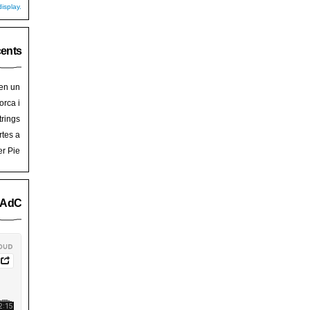
isplay.
cents
 en un
hoy
en
orca i
art de
trades
trings
salem
rra de
rtes a
Palma
ssalem
er Pie
an Pie
o AdC