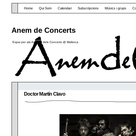
Home
Qui Som
Calendari
Subscripcions
Músics i grups
Co
Anem de Concerts
Espai per als Amants dels Concerts @ Mallorca
Doctor Martín Clavo