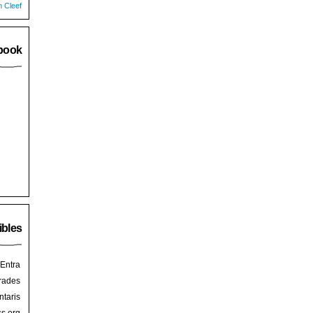
n Cleef
book
ibles
Entra
rades
taris