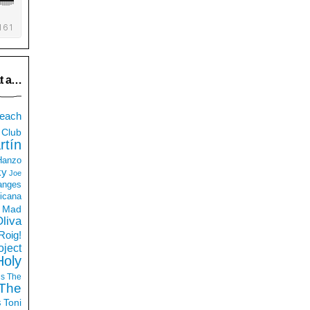
t a…
each
Club
rtín
 Hanzo
ky
Joe
anges
icana
Mad
liva
Roig!
ject
Holy
ds
The
The
s
Toni