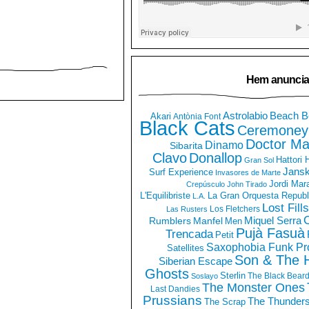
Hem anuncia
Astrolabio
Beach B
Akari
Antònia Font
Black Cats
Ceremoney
Doctor Ma
Dinamo
Sibarita
Clavo
Donallop
Hattori
Gran Sol
Jans
Surf Experience
Invasores de Marte
Jordi Mar
Crepúsculo
John Tirado
La Gran Orquesta Republ
L'Equilibriste
L.A.
Lost Fills
Los Fletchers
Las Rusters
O
Miquel Serra
Rumblers
Manfel
Men
Pujà Fasuà
Trencada
Petit
Saxophobia Funk Pro
Satellites
Son & The 
Siberian Escape
Ghosts
Sterlin
The Black Bear
Soslayo
The Monster Ones
Last Dandies
Prussians
The Thunder
The Scrap