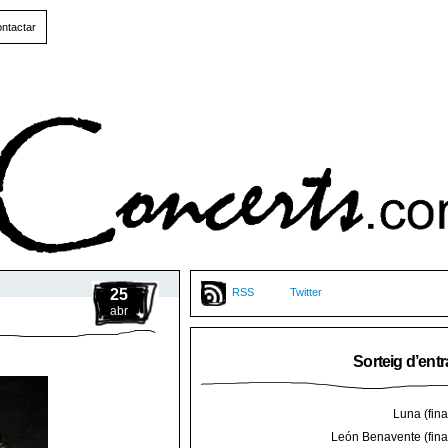
ntactar
25
RSS
Twitter
abr
Sorteig d’ent
Luna (final
León Benavente (final