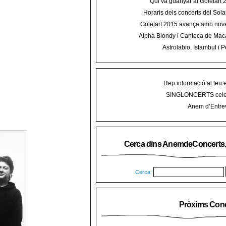
Qui va guanyar al Goletart
Horaris dels concerts del Sola
2015 a Mal
Goletart 2015 avança amb nove
encetarà la LI Festa des Vermar a
Alpha Blondy i Canteca de Mac
del Ra
concert al Mallorca Roots Fe
Astrolabio, Istambul i P
AnemdeConcerts al cicle Hortel
Rep informació al teu 
SINGLONCERTS cele
Anem d’Entrev
Cerca dins AnemdeConcerts
Cerca:
Pròxims Conc