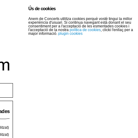
Ús de cookies
Anem de Concerts utilitza cookies perquè vostè tingui la millor
experiència d'usuari. Si continua navegant està donant el seu
consentiment per a l'acceptació de les esmentades cookies i
l'acceptació de la nostra
política de cookies
, clicki l'enllaç per a
major informació.
plugin cookies
rades
itzat)
itzat)