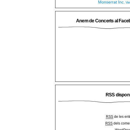
Monserrat Inc.
Va
Anem de Concerts al Face
RSS dispon
RSS
de les ent
RSS
dels comen