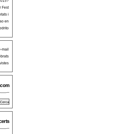
 2015?
r Fest
lorca
tats i
mb art
ao en
iguer
stival
edrito
laFest
e-mail
brats
istes
.com
erts