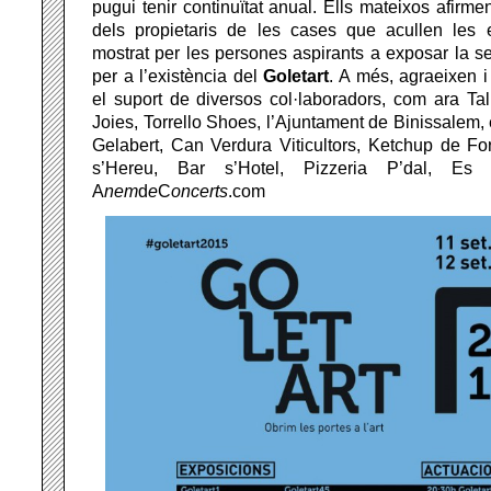
pugui tenir continuïtat anual. Ells mateixos afirme
dels propietaris de les cases que acullen les ex
mostrat per les persones aspirants a exposar la se
per a l’existència del
Goletart
. A més, agraeixen 
el suport de diversos col·laboradors, com ara Tal
Joies, Torrello Shoes, l’Ajuntament de Binissalem,
Gelabert, Can Verdura Viticultors, Ketchup de Fo
s’Hereu, Bar s’Hotel, Pizzeria P’dal, E
A
nem
d
e
C
oncerts
.com