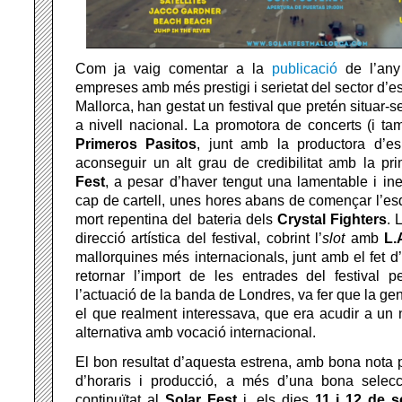
Com ja vaig comentar a la
publicació
de l’any
empreses amb més prestigi i serietat del sector d’
Mallorca, han gestat un festival que pretén situar-s
a nivell nacional. La promotora de concerts (i tam
Primeros Pasitos
, junt amb la productora d’e
aconseguir un alt grau de credibilitat amb la pr
Fest
, a pesar d’haver tengut una lamentable i i
cap de cartell, unes hores abans de començar l’es
mort repentina del bateria dels
Crystal Fighters
. 
direcció artística del festival, cobrint l’
slot
amb
L.
mallorquines més internacionals, junt amb el fet d’o
retornar l’import de les entrades del festival p
l’actuació de la banda de Londres, va fer que la ge
el que realment interessava, que era acudir a un 
alternativa amb vocació internacional.
El bon resultat d’aquesta estrena, amb bona nota p
d’horaris i producció, a més d’una bona selecci
continuïtat al
Solar Fest
i, els dies
11 i 12 de 