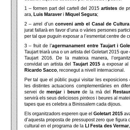
1 – formen part del cartell del 2015
artistes
de pr
ara,
Luis
Maraver
i
Miquel
Segura
;
2 – arrel d’un
conveni
amb el Casal de Cultura
jurat fallarà en favor d’una o vàries persones parti
per tal que puguin exposar a l’esmentat centre de cu
3 – fruit de l’
agermanament entre Taujart i Gole
Taujart triarà una o un artista del Goletart 2015 qu
Taujart 2016. De la mateixa manera, l’organit
convidat un artista del
Taujart 2015
a exposar al 
Ricardo Sacco
, reconegut a nivell internacional.
Per tal que el públic pugui visitar les exposicions e
les distintes actuacions complementàries en difer
servei de
menjar
i
beure
de la mà del
Restau
servirà els seus deliciosos
pintxos
i beures al matei
tapes que es celebra a Binissalem cada dijous.
Els organitzadors esperen que el
Goletart 2015
ava
d’aquesta proposta de pressupost zero que figura c
cultural en el programa de la
LI Festa des Vermar