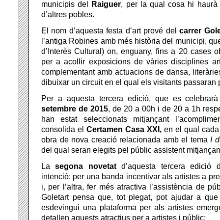
municipis del
Raiguer
, per la qual cosa hi haurà 
d’altres pobles.
El nom d’aquesta festa d’art prové del
carrer Gol
l’antiga Robines amb més història del municipi, qu
d’Interès Cultural) on, enguany, fins a 20 cases o
per a acollir exposicions de vàries disciplines ar
complementant amb actuacions de dansa, literàries 
dibuixar un circuit en el qual els visitants passaran 
Per a aquesta tercera edició, que es celebrar
setembre de 2015
, de 20 a 00h i de 20 a 1h respe
han estat seleccionats mitjançant l’acomplim
consolida el
Certamen Casa XXI,
en el qual cada 
obra de nova creació relacionada amb el tema
I 
del qual seran elegits pel públic assistent mitjançan
La
segona novetat
d’aquesta tercera edició 
intenció: per una banda incentivar als artistes a pr
i, per l’altra, fer més atractiva l’assistència de pú
Goletart pensa que, tot plegat, pot ajudar a qu
esdevingui una plataforma per als artistes emerg
detallen aquests atractius per a artistes i públic: