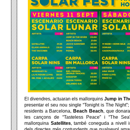
El divendres, actuaran els mallorquins
Jump in Th
presentar el seu nou single “Tonight is The Night”
residents a Barcelona,
Beach Beach
, que donara
les cançons de “Tasteless Peace” i “The Sea
mallorquina
Satellites
, també coneguda a nivell 
dels directes més contundents que qualsevol aman