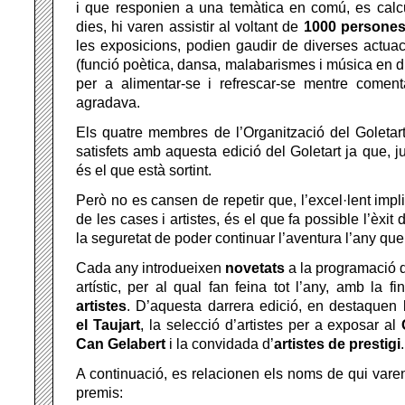
i que responien a una temàtica en comú, es calcu
dies, hi varen assistir al voltant de
1000 persone
les exposicions, podien gaudir de diverses actua
(funció poètica, dansa, malabarismes i música en di
per a alimentar-se i refrescar-se mentre come
agradava.
Els quatre membres de l’Organització del Goletart
satisfets amb aquesta edició del Goletart ja que, ju
és el que està sortint.
Però no es cansen de repetir que, l’excel·lent impli
de les cases i artistes, és el que fa possible l’èxit 
la seguretat de poder continuar l’aventura l’any que
Cada any introdueixen
novetats
a la programació 
artístic, per al qual fan feina tot l’any, amb la fina
artistes
. D’aquesta darrera edició, en destaquen l
el Taujart
, la selecció d’artistes per a exposar al
Can Gelabert
i la convidada d’
artistes de prestigi
.
A continuació, es relacionen els noms de qui varen
premis: