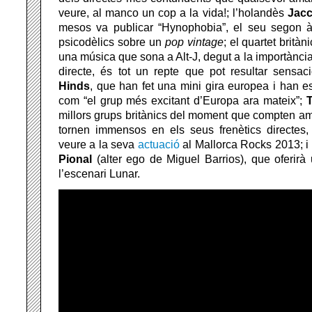
veure, al manco un cop a la vida!; l’holandès
Jacc
mesos va publicar “Hynophobia”, el seu segon 
psicodèlics sobre un
pop
vintage
; el quartet britàn
una música que sona a Alt-J, degut a la importància 
directe, és tot un repte que pot resultar sensac
Hinds
, que han fet una mini gira europea i han e
com “el grup més excitant d’Europa ara mateix”;
millors grups britànics del moment que compten a
tornen immensos en els seus frenètics directes
veure a la seva
actuació
al Mallorca Rocks 2013; i 
Pional
(alter ego de Miguel Barrios), que oferirà
l’escenari Lunar.