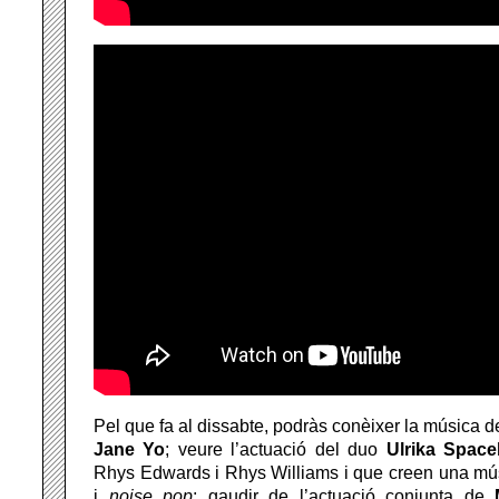
Pel que fa al dissabte, podràs conèixer la música 
Jane Yo
; veure l’actuació del duo
Ulrika Space
Rhys Edwards i Rhys Williams i que creen una m
i
noise pop
; gaudir de l’actuació conjunta de