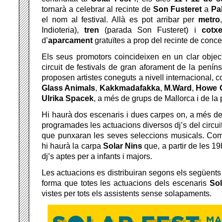
tornarà a celebrar al recinte de
Son Fusteret
a
Pa
el nom al festival. Allà es pot arribar per
metro
Indioteria),
tren
(parada Son Fusteret) i
cotx
d’
aparcament
gratuïtes a prop del recinte de concer
Els seus promotors coincideixen en un clar objecti
circuit de festivals de gran aforament de la penín
proposen artistes coneguts a nivell internacional, 
Glass Animals
,
Kakkmadafakka
,
M.Ward
,
Howe 
Ulrika Spacek
, a més de grups de Mallorca i de la 
Hi haurà dos escenaris i dues carpes on, a més de
programades les actuacions diversos dj’s del circuit
que punxaran les seves seleccions musicals. Com
hi haurà la carpa
Solar Nins
que, a partir de les 19
dj’s aptes per a infants i majors.
Les actuacions es distribuiran segons els següents 
forma que totes les actuacions dels escenaris
Sol
vistes per tots els assistents sense solapaments.