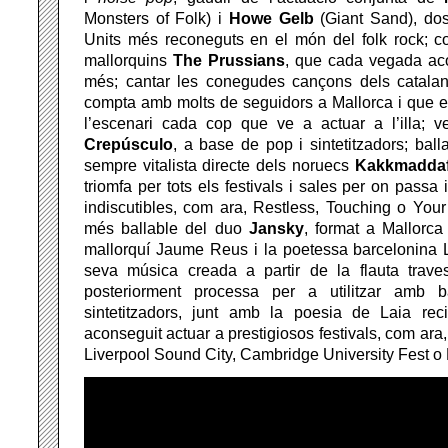
Monsters of Folk) i
Howe
Gelb
(Giant Sand), dos
Units més reconeguts en el món del folk rock; co
mallorquins
The Prussians
, que cada vegada ac
més; cantar les conegudes cançons dels catal
compta amb molts de seguidors a Mallorca i que e
l’escenari cada cop que ve a actuar a l’illa; 
Crepúsculo
, a base de pop i sintetitzadors; ball
sempre vitalista directe dels noruecs
Kakkmadda
triomfa per tots els festivals i sales per on pass
indiscutibles, com ara, Restless, Touching o Your 
més ballable del duo
Jansky
, format a Mallorca
mallorquí Jaume Reus i la poetessa barcelonina L
seva música creada a partir de la flauta trav
posteriorment processa per a utilitzar amb b
sintetitzadors, junt amb la poesia de Laia rec
aconseguit actuar a prestigiosos festivals, com ar
Liverpool Sound City, Cambridge University Fest o K