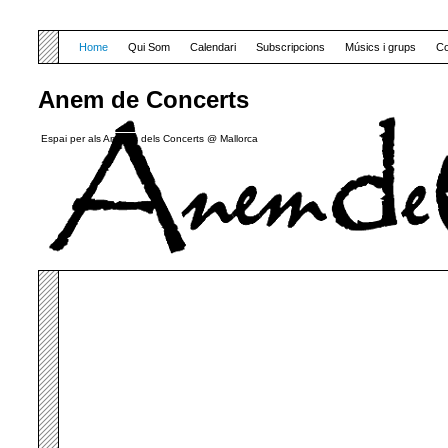
Home
Qui Som
Calendari
Subscripcions
Músics i grups
Co
Anem de Concerts
Espai per als Amants dels Concerts @ Mallorca