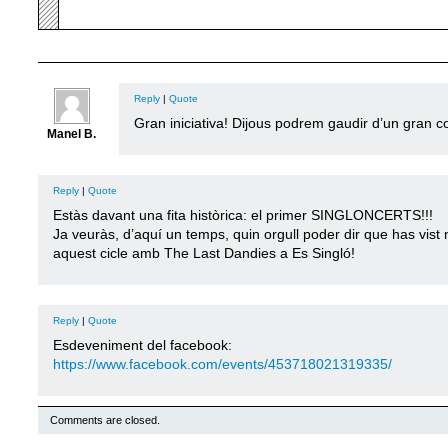
Reply
|
Quote
Gran iniciativa! Dijous podrem gaudir d’un gran 
Manel B.
Reply
|
Quote
Estàs davant una fita històrica: el primer SINGLONCERTS!!!
Ja veuràs, d’aquí un temps, quin orgull poder dir que has vist 
aquest cicle amb The Last Dandies a Es Singló!
Reply
|
Quote
Esdeveniment del facebook:
https://www.facebook.com/events/453718021319335/
Comments are closed.