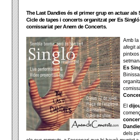
The Last Dandies és el primer grup en actuar a
Cicle de tapes i concerts organitzat per Es Singló
comissariat per Anem de Concerts.
Amb la 
afegit a
pintxos
setmana
Es Sin
Binissa
organit
comissa
Concer
El
dijo
comença
concer
Dandie
dels pin