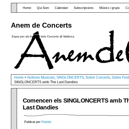
Home
Qui Som
Calendari
Subscripcions
Músics i grups
Co
Anem de Concerts
Espai per als Amants dels Concerts @ Mallorca
Home
>
Notícies Musicals
,
SINGLONCERTS
,
Sobre Concerts
,
Sobre Fest
SINGLONCERTS amb The Last Dandies
Comencen els SINGLONCERTS amb T
Last Dandies
Publicat per
Pedrito