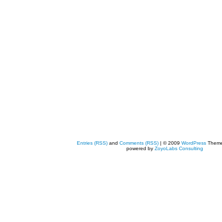
Entries (RSS)
and
Comments (RSS)
| © 2009
WordPress
Them
powered by
ZoyoLabs Consulting