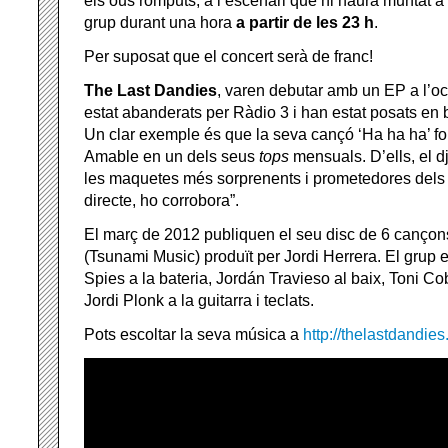
els ous romputs, a l’escenari que hi haurà muntat a 
grup durant una hora
a partir de les 23 h
.
Per suposat que el concert serà de franc!
The Last Dandies
, varen debutar amb un EP a l’o
estat
abanderats per Ràdio 3 i han estat posats en 
Un clar exemple és que la seva cançó ‘Ha ha ha’ fo
Amable en un dels seus
tops
mensuals. D’ells, el dj
les maquetes més sorprenents i prometedores dels 
directe, ho corrobora”.
El març de 2012 publiquen el seu disc de 6 cançon
(Tsunami Music) produït per Jordi Herrera. El grup 
Spies a la bateria, Jordán Travieso al baix, Toni Cobr
Jordi Plonk a la guitarra i teclats.
Pots escoltar la seva música a
http://thelastdandi