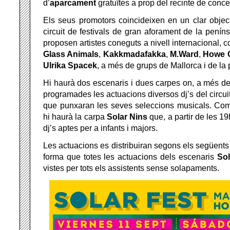
d’
aparcament
gratuïtes a prop del recinte de concer
Els seus promotors coincideixen en un clar objecti
circuit de festivals de gran aforament de la penín
proposen artistes coneguts a nivell internacional, 
Glass Animals
,
Kakkmadafakka
,
M.Ward
,
Howe 
Ulrika Spacek
, a més de grups de Mallorca i de la 
Hi haurà dos escenaris i dues carpes on, a més de
programades les actuacions diversos dj’s del circuit
que punxaran les seves seleccions musicals. Com
hi haurà la carpa
Solar Nins
que, a partir de les 19
dj’s aptes per a infants i majors.
Les actuacions es distribuiran segons els següents 
forma que totes les actuacions dels escenaris
Sol
vistes per tots els assistents sense solapaments.