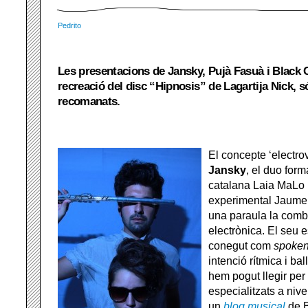
Pedrito
Les presentacions de Jansky, Pujà Fasuà i Black C
recreació del disc “Hipnosis” de Lagartija Nick, s
recomanats.
El concepte ‘electrov
Jansky
, el duo form
catalana Laia MaLo 
experimental Jaume 
una paraula la comb
electrònica. El seu e
conegut com
spoken
intenció rítmica i ba
hem pogut llegir per 
especialitzats a nivell
un
blog musical
de Be