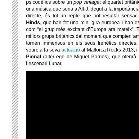
psicodèlics sobre un
pop
vintage
; el quartet britàn
una música que sona a Alt-J, degut a la importància 
directe, és tot un repte que pot resultar sensac
Hinds
, que han fet una mini gira europea i han e
com “el grup més excitant d’Europa ara mateix”;
millors grups britànics del moment que compten a
tornen immensos en els seus frenètics directes
veure a la seva
actuació
al Mallorca Rocks 2013; i 
Pional
(alter ego de Miguel Barrios), que oferirà
l’escenari Lunar.