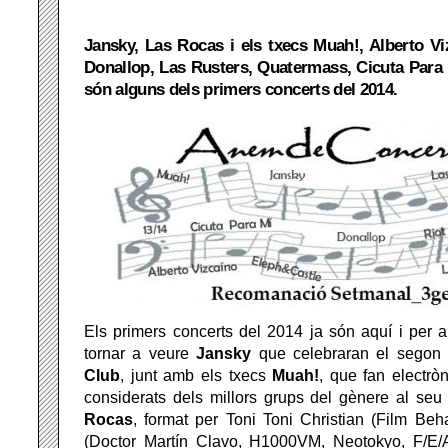
Jansky, Las Rocas i els txecs Muah!, Alberto Vi
Donallop, Las Rusters, Quatermass, Cicuta Para 
són alguns dels primers concerts del 2014.
Els primers concerts del 2014 ja són aquí i per a
tornar a veure
Jansky
que celebraran el segon 
Club
, junt amb els txecs
Muah!
, que fan electrò
considerats dels millors grups del gènere al seu 
Rocas
, format per Toni Toni Christian (Film Beha
(Doctor Martín Clavo, H1000VM, Neotokyo, F/E/A