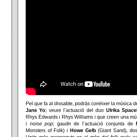
Pel que fa al dissabte, podràs conèixer la música 
Jane Yo
; veure l’actuació del duo
Ulrika Space
Rhys Edwards i Rhys Williams i que creen una m
i
noise pop
; gaudir de l’actuació conjunta de
Monsters of Folk) i
Howe
Gelb
(Giant Sand), dos