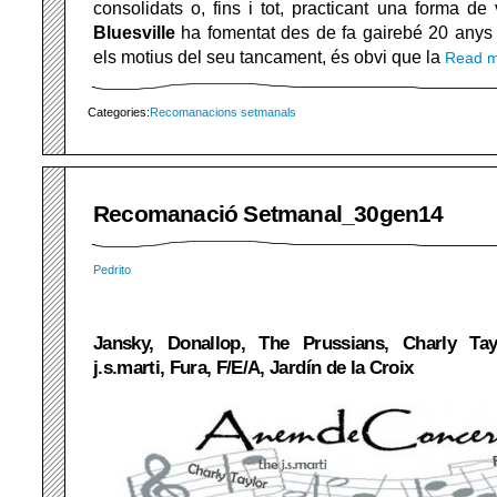
consolidats o, fins i tot, practicant una forma de
Bluesville
ha fomentat des de fa gairebé 20 anys f
els motius del seu tancament, és obvi que la
Read 
Categories:
Recomanacions setmanals
Recomanació Setmanal_30gen14
Pedrito
Jansky, Donallop, The Prussians, Charly Tayl
j.s.marti, Fura, F/E/A, Jardín de la Croix