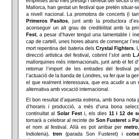
empreses amb més prestigi i serietat del sector d’
Mallorca, han gestat un festival que pretén situar-s
a nivell nacional. La promotora de concerts (i tam
Primeros Pasitos
, junt amb la productora d’e
aconseguir un alt grau de credibilitat amb la pr
Fest
, a pesar d’haver tengut una lamentable i i
cap de cartell, unes hores abans de començar l’es
mort repentina del bateria dels
Crystal Fighters
. 
direcció artística del festival, cobrint l’
slot
amb
L.
mallorquines més internacionals, junt amb el fet d’o
retornar l’import de les entrades del festival p
l’actuació de la banda de Londres, va fer que la ge
el que realment interessava, que era acudir a un 
alternativa amb vocació internacional.
El bon resultat d’aquesta estrena, amb bona nota p
d’horaris i producció, a més d’una bona selecci
continuïtat al
Solar Fest
i, els dies
11 i 12 de 
tornarà a celebrar al recinte de
Son Fusteret
a
Pa
el nom al festival. Allà es pot arribar per
metro
Indioteria),
tren
(parada Son Fusteret) i
cotx