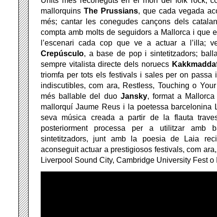
Units més reconeguts en el món del folk rock; co
mallorquins
The Prussians
, que cada vegada ac
més; cantar les conegudes cançons dels catal
compta amb molts de seguidors a Mallorca i que e
l’escenari cada cop que ve a actuar a l’illa; 
Crepúsculo
, a base de pop i sintetitzadors; ball
sempre vitalista directe dels noruecs
Kakkmadda
triomfa per tots els festivals i sales per on pass
indiscutibles, com ara, Restless, Touching o Your 
més ballable del duo
Jansky
, format a Mallorca
mallorquí Jaume Reus i la poetessa barcelonina L
seva música creada a partir de la flauta trav
posteriorment processa per a utilitzar amb b
sintetitzadors, junt amb la poesia de Laia rec
aconseguit actuar a prestigiosos festivals, com ar
Liverpool Sound City, Cambridge University Fest o K