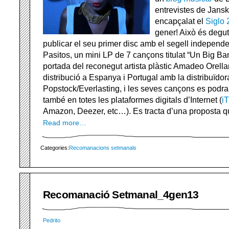
entrevistes de Jans
encapçalat el
Siglo 
gener! Això és degu
publicar el seu primer disc amb el segell independ
Pasitos, un mini LP de 7 cançons titulat “Un Big Ba
portada del reconegut artista plàstic Amadeo Orell
distribució a Espanya i Portugal amb la distribuïdor
Popstock/Everlasting, i les seves cançons es podra
també en totes les plataformes digitals d’Internet (
i
Amazon, Deezer, etc…). Es tracta d’una proposta que
Read more…
Categories:
Recomanacions setmanals
Recomanació Setmanal_4gen13
Pedrito