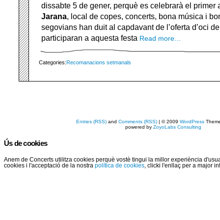
dissabte 5 de gener, perquè es celebrarà el primer 
Jarana
, local de copes, concerts, bona música i b
segovians han duit al capdavant de l’oferta d’oci d
participaran a aquesta festa
Read more…
Categories:
Recomanacions setmanals
Entries (RSS)
and
Comments (RSS)
| © 2009
WordPress
Them
powered by
ZoyoLabs Consulting
Ús de cookies
Anem de Concerts utilitza cookies perquè vostè tingui la millor experiència d'us
cookies i l'acceptació de la nostra
política de cookies
, clicki l'enllaç per a major 