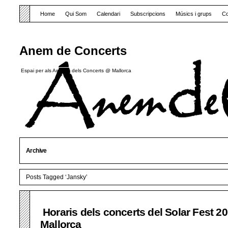
Home
Qui Som
Calendari
Subscripcions
Músics i grups
Co
Anem de Concerts
Espai per als Amants dels Concerts @ Mallorca
Archive
Posts Tagged ‘Jansky’
Horaris dels concerts del Solar Fest 2
Mallorca