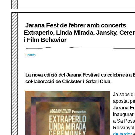
Jarana Fest de febrer amb concerts
Extraperlo, Linda Mirada, Jansky, Cer
i Film Behavior
Pedrito
La nova edició del Jarana Festival es celebrarà a
col·laboració de Clickster i Safari Club.
Ja saps 
apostat pe
Jarana Fe
inaugurar
a Sa Poss
Rossinyol
de tardor
e