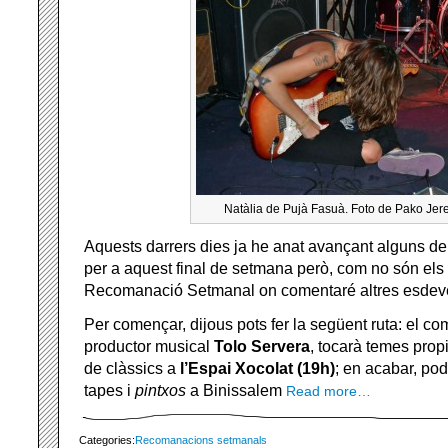
Natàlia de Pujà Fasuà. Foto de Pako Je
Aquests darrers dies ja he anat avançant alguns de
per a aquest final de setmana però, com no són els 
Recomanació Setmanal on comentaré altres esdeve
Per començar, dijous pots fer la següent ruta: el comp
productor musical
Tolo Servera
, tocarà temes prop
de clàssics a
l’Espai Xocolat (19h)
; en acabar, pod
tapes i
pintxos
a Binissalem
Read more…
Categories:
Recomanacions setmanals