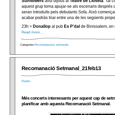
Sunflowers
avui dijous al
Teatre de Lloseta
. Tal 
aquest grup torna apujar-se als escenaris després 
seran introduïts pels debutants Sofa. Això començar
acabar podràs triar entre una de les següents propo
23h >
Donallop
al pub
Es P’dal
de Binissalem, on 
Read more…
Categories:
Recomanacions setmanals
Recomanació Setmanal_21feb13
Pedrito
Més concerts interessants per aquest cap de set
planificar amb aquesta Recomanació Setmanal.