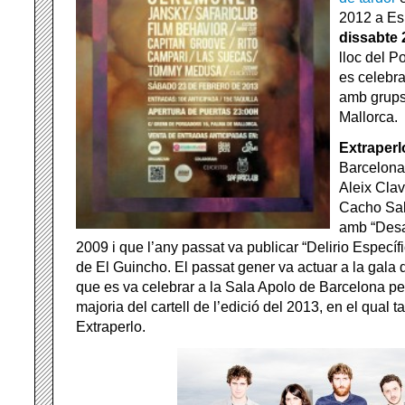
2012 a Es
dissabte 
lloc del P
es celebr
amb grups 
Mallorca.
Extraperl
Barcelona 
Aleix Clav
Cacho Sal
amb “Desa
2009 i que l’any passat va publicar “Delirio Específ
de El Guincho. El passat gener va actuar a la gala
que es va celebrar a la Sala Apolo de Barcelona per
majoria del cartell de l’edició del 2013, en el qual 
Extraperlo.