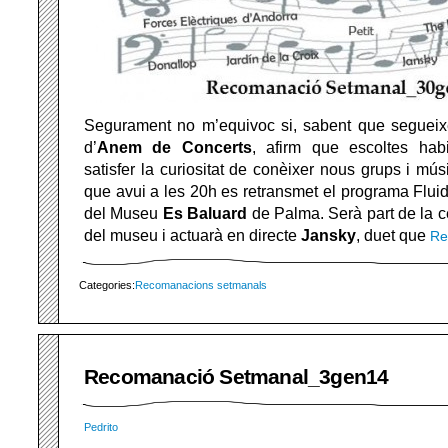
Segurament no m’equivoc si, sabent que seguei
d’
Anem de Concerts
, afirm que escoltes hab
satisfer la curiositat de conèixer nous grups i músi
que avui a les 20h es retransmet el programa Flui
del Museu
Es Baluard
de Palma. Serà part de la c
del museu i actuarà en directe
Jansky
, duet que
Re
Categories:
Recomanacions setmanals
Recomanació Setmanal_3gen14
Pedrito