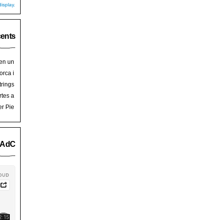
isplay.
cents
 en un
hoy
en
orca i
art de
trades
trings
salem
rra de
rtes a
Palma
ssalem
er Pie
an Pie
o AdC