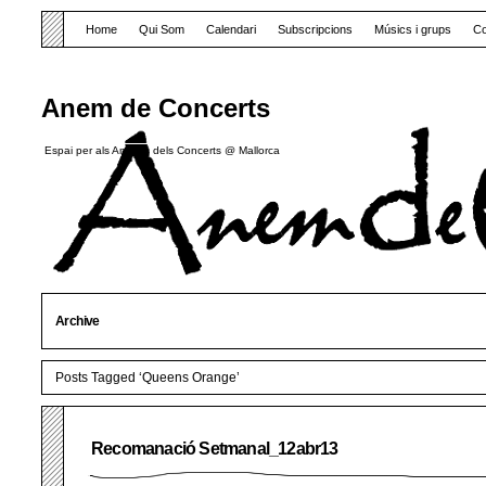
Home
Qui Som
Calendari
Subscripcions
Músics i grups
Co
Anem de Concerts
Espai per als Amants dels Concerts @ Mallorca
Archive
Posts Tagged ‘Queens Orange’
Recomanació Setmanal_12abr13