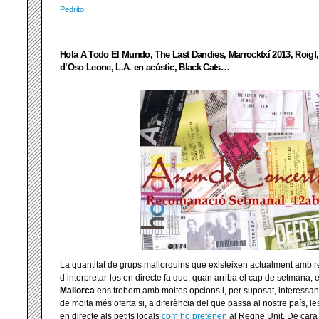
Pedrito
Hola A Todo El Mundo, The Last Dandies, Marrocktxí 2013, Roig!,
d’Oso Leone, L.A. en acústic, Black Cats…
La quantitat de grups mallorquins que existeixen actualment amb re
d’interpretar-los en directe fa que, quan arriba el cap de setmana,
Mallorca
ens trobem amb moltes opcions i, per suposat, interessants
de molta més oferta si, a diferència del que passa al nostre país, le
en directe als petits locals
com ho pretenen
al Regne Unit. De cara a