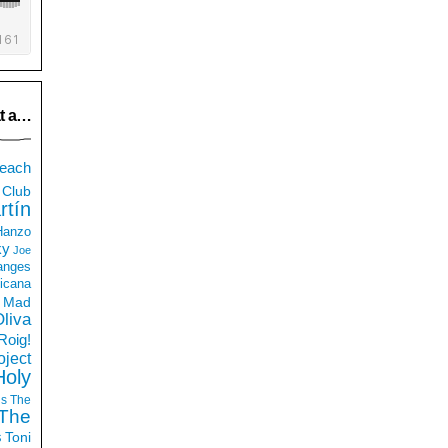
t a…
each
Club
rtín
 Hanzo
ky
Joe
anges
icana
Mad
liva
Roig!
ject
Holy
ds
The
The
s
Toni