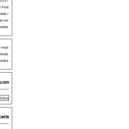
 2015?
r Fest
lorca
tats i
mb art
ao en
iguer
stival
edrito
laFest
e-mail
brats
istes
.com
erts