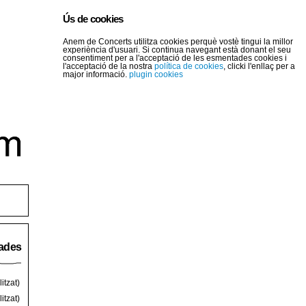
Ús de cookies
Anem de Concerts utilitza cookies perquè vostè tingui la millor
experiència d'usuari. Si continua navegant està donant el seu
consentiment per a l'acceptació de les esmentades cookies i
l'acceptació de la nostra
política de cookies
, clicki l'enllaç per a
major informació.
plugin cookies
rades
itzat)
itzat)