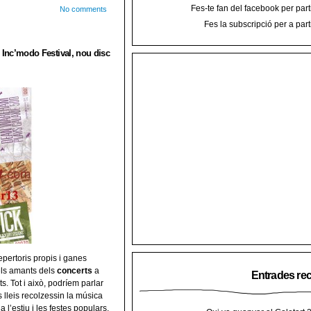
Fes-te fan del facebook per part
No comments
Fes la subscripció per a part
 Inc’modo Festival, nou disc
pertoris propis i ganes
 els amants dels
concerts
a
Entrades re
. Tot i això, podríem parlar
s lleis recolzessin la música
 l’estiu i les festes populars,