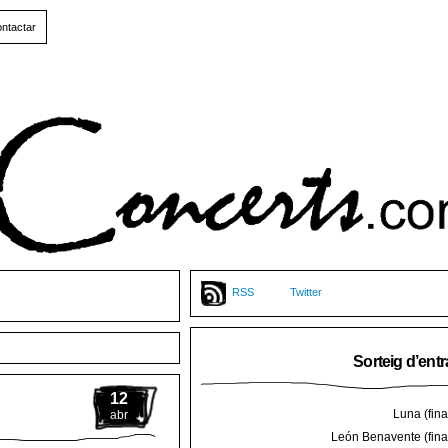
ntactar
RSS
Twitter
Sorteig d’ent
12
Luna (final
abr
León Benavente (final