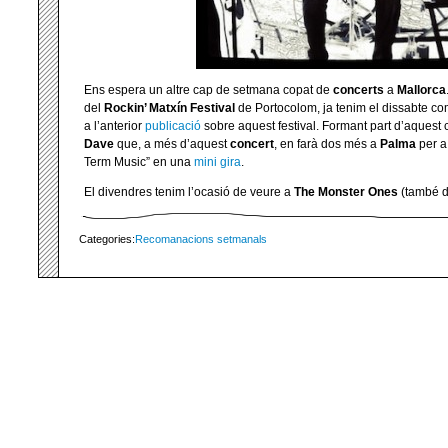
Ens espera un altre cap de setmana copat de
concerts
a
Mallorca
del
Rockin’ Matxín Festival
de Portocolom, ja tenim el dissabte com
a l’anterior
publicació
sobre aquest festival. Formant part d’aquest c
Dave
que, a més d’aquest
concert
, en farà dos més a
Palma
per a
Term Music” en una
mini gira
.
El divendres tenim l’ocasió de veure a
The Monster Ones
(també di
Categories:
Recomanacions setmanals