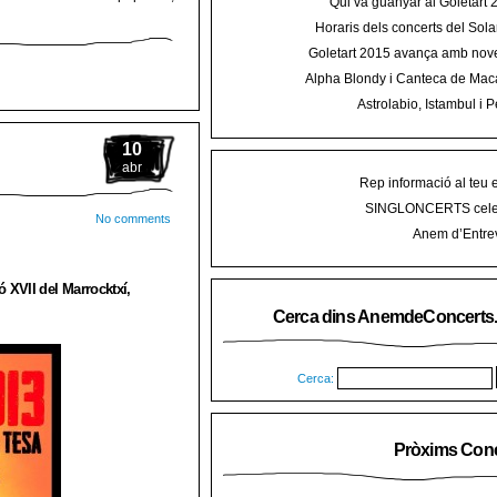
Qui va guanyar al Goletart
Horaris dels concerts del Sola
2015 a Mal
Goletart 2015 avança amb nove
encetarà la LI Festa des Vermar a
Alpha Blondy i Canteca de Mac
del Ra
concert al Mallorca Roots Fe
Astrolabio, Istambul i P
AnemdeConcerts al cicle Hortel
10
abr
Rep informació al teu 
SINGLONCERTS cele
No comments
Anem d’Entrev
ó XVII del Marrocktxí,
Cerca dins AnemdeConcerts
Cerca:
Pròxims Conc