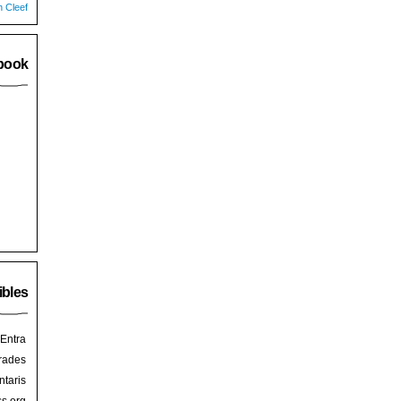
n Cleef
book
ibles
Entra
rades
taris