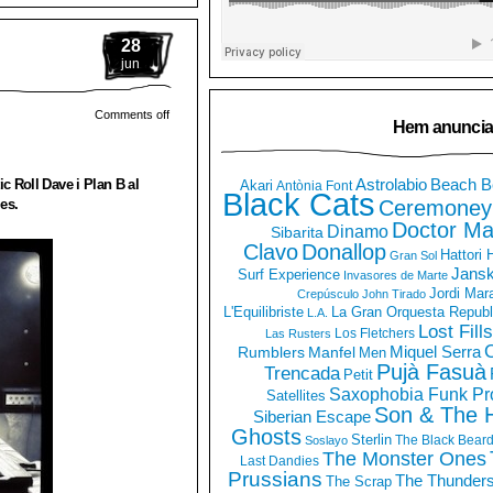
28
jun
Comments off
Hem anuncia
Astrolabio
Beach B
ic Roll Dave i Plan B al
Akari
Antònia Font
Black Cats
Ceremoney
es.
Doctor Ma
Dinamo
Sibarita
Clavo
Donallop
Hattori
Gran Sol
Jans
Surf Experience
Invasores de Marte
Jordi Mar
Crepúsculo
John Tirado
La Gran Orquesta Republ
L'Equilibriste
L.A.
Lost Fills
Los Fletchers
Las Rusters
O
Miquel Serra
Rumblers
Manfel
Men
Pujà Fasuà
Trencada
Petit
Saxophobia Funk Pro
Satellites
Son & The 
Siberian Escape
Ghosts
Sterlin
The Black Bear
Soslayo
The Monster Ones
Last Dandies
Prussians
The Thunder
The Scrap