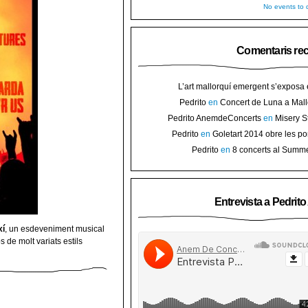
No events to d
Comentaris re
L’art mallorquí emergent s’exposa
carrer de Binissalem ⋆ Noticias de 
Pedrito
en
Concert de Luna a Mall
Goletart 2014 obre les portes a l’
sorteig d’en
Pedrito AnemdeConcerts
en
Misery S
Binis
presenten nou disc al Teatre Mar i Te
Pedrito
en
Goletart 2014 obre les po
l’art de Bini
Pedrito
en
8 concerts al Summ
Festival per celebrar 10 anys de Pec
Entrevista a Pedrit
xí
, un esdeveniment musical
 de molt variats estils