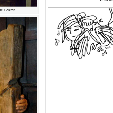
WordPres
el Goletart