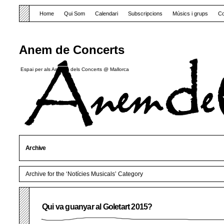
Home
Qui Som
Calendari
Subscripcions
Músics i grups
Co
Anem de Concerts
Espai per als Amants dels Concerts @ Mallorca
Archive
Archive for the ‘Notícies Musicals’ Category
Qui va guanyar al Goletart 2015?