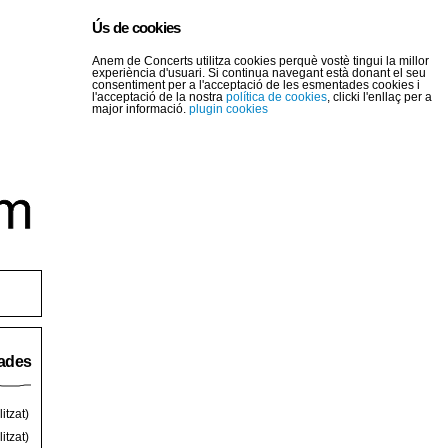
Ús de cookies
Anem de Concerts utilitza cookies perquè vostè tingui la millor
experiència d'usuari. Si continua navegant està donant el seu
consentiment per a l'acceptació de les esmentades cookies i
l'acceptació de la nostra
política de cookies
, clicki l'enllaç per a
major informació.
plugin cookies
rades
itzat)
itzat)