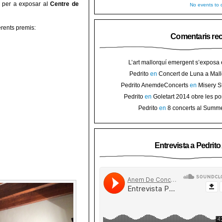
es per a exposar al
Centre de
No events to d
erents premis:
Comentaris re
L’art mallorquí emergent s’exposa
carrer de Binissalem ⋆ Noticias de 
Pedrito
en
Concert de Luna a Mall
Goletart 2014 obre les portes a l’
sorteig d’en
Pedrito AnemdeConcerts
en
Misery S
Binis
presenten nou disc al Teatre Mar i Te
Pedrito
en
Goletart 2014 obre les po
l’art de Bini
Pedrito
en
8 concerts al Summ
Festival per celebrar 10 anys de Pec
Entrevista a Pedrit