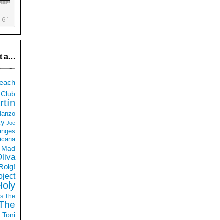
t a…
each
Club
rtín
 Hanzo
ky
Joe
anges
icana
Mad
liva
Roig!
ject
Holy
ds
The
The
s
Toni