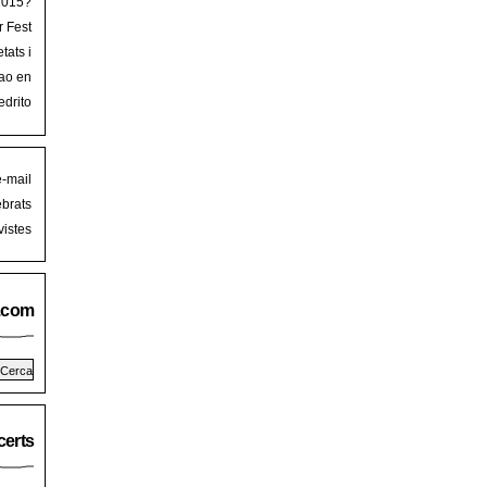
 2015?
r Fest
lorca
tats i
mb art
ao en
iguer
stival
edrito
laFest
e-mail
brats
istes
.com
erts