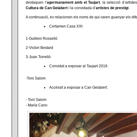
destaquen l’
agermanament amb el Taujart
, la selecció d’artist
Cultura de Can Gelabert
i la convidada d’
artistes de prestigi
.
A continuació, es relacionen els noms de qui varen guanyar els dif
Certamen Casa XXI:
1-Guillem Rosselló
2-Victori Bestard
3-Joan Torrelló
Convidat a exposar al Taujart 2016:
-Toni Salom
Accèssit a exposar a Can Gelabert:
- Toni Salom
- María Cano