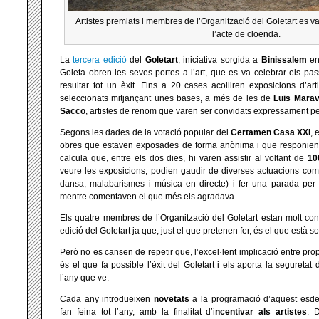
Artistes premiats i membres de l’Organització del Goletart es var
l’acte de cloenda.
La
tercera edició
del
Goletart
, iniciativa sorgida a
Binissalem
en 
Goleta obren les seves portes a l’art, que es va celebrar els pa
resultar tot un èxit. Fins a 20 cases acolliren exposicions d’ar
seleccionats mitjançant unes bases, a més de les de
Luis Marav
Sacco
, artistes de renom que varen ser convidats expressament pe
Segons les dades de la votació popular del
Certamen Casa XXI
, 
obres que estaven exposades de forma anònima i que responien
calcula que, entre els dos dies, hi varen assistir al voltant de
10
veure les exposicions, podien gaudir de diverses actuacions comp
dansa, malabarismes i música en directe) i fer una parada per a
mentre comentaven el que més els agradava.
Els quatre membres de l’Organització del Goletart estan molt con
edició del Goletart ja que, just el que pretenen fer, és el que està sor
Però no es cansen de repetir que, l’excel·lent implicació entre propi
és el que fa possible l’èxit del Goletart i els aporta la seguretat
l’any que ve.
Cada any introdueixen
novetats
a la programació d’aquest esdeve
fan feina tot l’any, amb la finalitat d’i
ncentivar als artistes
. 