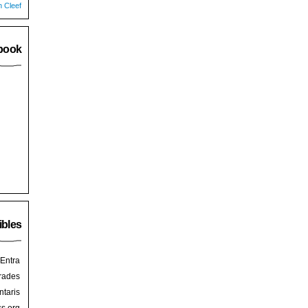
n Cleef
book
ibles
Entra
rades
taris