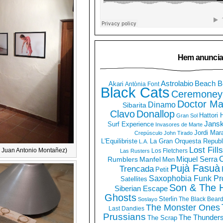
Hem anuncia
Astrolabio
Beach B
Akari
Antònia Font
Black Cats
Ceremoney
Doctor Ma
Dinamo
Sibarita
Clavo
Donallop
Hattori
Gran Sol
Jans
Surf Experience
Invasores de Marte
Jordi Mar
Crepúsculo
John Tirado
La Gran Orquesta Republ
L'Equilibriste
L.A.
Lost Fills
er Juan Antonio Montañez)
Los Fletchers
Las Rusters
O
Miquel Serra
Rumblers
Manfel
Men
Pujà Fasuà
Trencada
Petit
Saxophobia Funk Pro
Satellites
Son & The 
Siberian Escape
Ghosts
Sterlin
The Black Bear
Soslayo
The Monster Ones
Last Dandies
Prussians
The Thunder
The Scrap