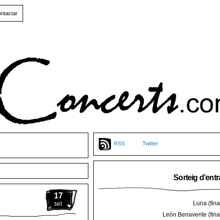
ntactar
RSS
Twitter
Sorteig d’ent
17
Luna (final
set
León Benavente (final