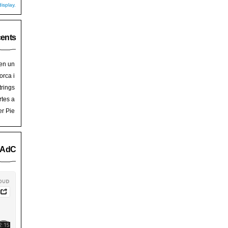
isplay.
cents
 en un
hoy
en
orca i
art de
trades
trings
salem
rra de
rtes a
Palma
ssalem
er Pie
an Pie
o AdC