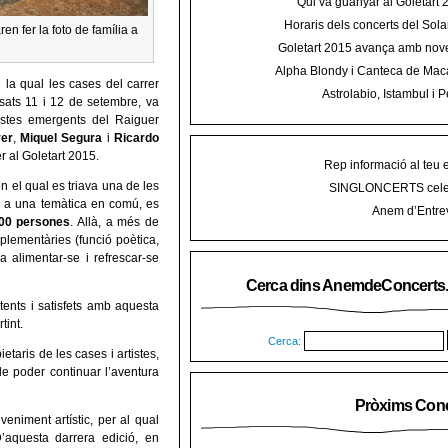
Qui va guanyar al Goletart
Horaris dels concerts del Sola
en fer la foto de família a
2015 a Mal
Goletart 2015 avança amb nove
encetarà la LI Festa des Vermar a
Alpha Blondy i Canteca de Mac
del Ra
la qual les cases del carrer
concert al Mallorca Roots Fe
Astrolabio, Istambul i P
ssats 11 i 12 de setembre, va
AnemdeConcerts al cicle Hortel
tistes emergents del Raiguer
er
,
Miquel Segura
i
Ricardo
r al Goletart 2015.
Rep informació al teu 
en el qual es triava una de les
SINGLONCERTS cele
 a una temàtica en comú, es
Anem d’Entrev
00 persones
. Allà, a més de
lementàries (funció poètica,
 alimentar-se i refrescar-se
Cerca dins AnemdeConcerts
tents i satisfets amb aquesta
tint.
Cerca:
etaris de les cases i artistes,
 de poder continuar l’aventura
Pròxims Conc
niment artístic, per al qual
D’aquesta darrera edició, en