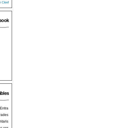
n Cleef
book
ibles
Entra
rades
taris