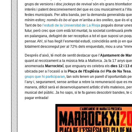
grups de versions i disc
jockeys
de
revival
són els grans triomfador
interès i patent desconeixement del que es cou musicalment a l’illa
festes municipals. Per altra banda, per la demanda generalista qu
mínim esforç:
només és bo el que m’arriba a les orelles
, que és el 
Tant de bo
l’estudi de la Universitat de La Rioja
pogués donar unes 
futur, però crec que com està tot muntat, la societat continuarà pref
en palangana, defugint de ser receptius a tot el que suposi un poqu
pensar. Ah!, si has llegit l’esmentat estudi, coincidiràs amb jo en q
totalment desconegut per al 72% dels enquestats, mou a una “imm
Després d’això, té molt de sentit destacar que l’
Ajuntament de Mar
quant al recolzament a la música feta a Mallorca. Ja fa 17 anys que 
anomenada
Marrocktxí
, que enguany es celebra
els
dies 12 i 13 d
ubicada per a l’ocasió a la
Plaça de l’Església
del
Pla de Na Tesa
grups que hi participaran
, tan sols tenen un parell d’oportunitats pe
l’any i, segurament, sense arribar a rebre la remuneració que es m
manera, difícil serà el desenvolupament artístic d’ells mateixos, 
musical del públic. Ja ho saps, si te fa ganes descobrir bandes, te
pagar entrada!