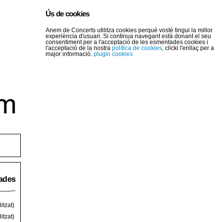
Ús de cookies
Anem de Concerts utilitza cookies perquè vostè tingui la millor
experiència d'usuari. Si continua navegant està donant el seu
consentiment per a l'acceptació de les esmentades cookies i
l'acceptació de la nostra
política de cookies
, clicki l'enllaç per a
major informació.
plugin cookies
rades
itzat)
itzat)