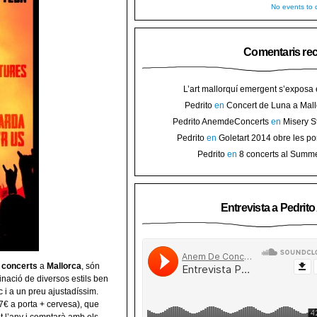
No events to d
Comentaris re
L’art mallorquí emergent s’exposa
carrer de Binissalem ⋆ Noticias de 
Pedrito
en
Concert de Luna a Mall
Goletart 2014 obre les portes a l’
sorteig d’en
Pedrito AnemdeConcerts
en
Misery S
Binis
presenten nou disc al Teatre Mar i Te
Pedrito
en
Goletart 2014 obre les po
l’art de Bini
Pedrito
en
8 concerts al Summ
Festival per celebrar 10 anys de Pec
Entrevista a Pedrit
e
concerts
a
Mallorca
, són
inació de diversos estils ben
 i a un preu ajustadíssim.
7€ a porta + cervesa), que