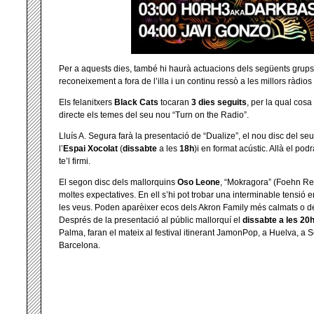
Per a aquests dies, també hi haurà actuacions dels següents grups
reconeixement a fora de l’illa i un continu ressò a les millors ràdio
Els felanitxers
Black Cats
tocaran
3 dies seguits
, per la qual cosa
directe els temes del seu nou “Turn on the Radio”.
Lluís A. Segura farà la presentació de “Dualize”, el nou disc del se
l’
Espai Xocolat
(
dissabte
a les
18h
)i en format acústic. Allà el podr
te’l firmi.
El segon disc dels mallorquins
Oso Leone
, “Mokragora” (Foehn Rec
moltes expectatives. En ell s’hi pot trobar una interminable tensió en
les veus. Poden aparèixer ecos dels Akron Family més calmats o d
Després de la presentació al públic mallorquí el
dissabte a les 20
Palma, faran el mateix al festival itinerant JamonPop, a Huelva, a Se
Barcelona.