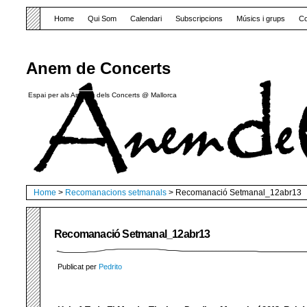
Home
Qui Som
Calendari
Subscripcions
Músics i grups
Co
Anem de Concerts
Espai per als Amants dels Concerts @ Mallorca
Home
>
Recomanacions setmanals
> Recomanació Setmanal_12abr13
Recomanació Setmanal_12abr13
Publicat per
Pedrito