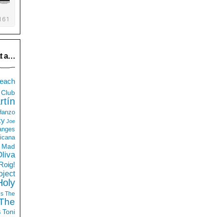
t a…
each
Club
rtín
 Hanzo
ky
Joe
anges
icana
Mad
liva
Roig!
ject
Holy
ds
The
The
s
Toni