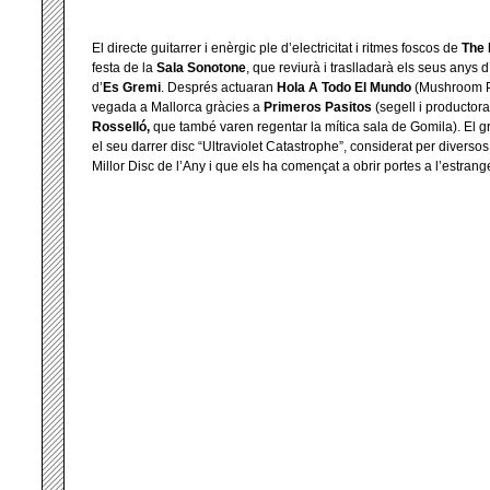
El directe guitarrer i enèrgic ple d’electricitat i ritmes foscos de
The 
festa de la
Sala Sonotone
, que reviurà i traslladarà els seus anys 
d’
Es Gremi
. Després actuaran
Hola A Todo El Mundo
(Mushroom Pi
vegada a Mallorca gràcies a
Primeros Pasitos
(segell i productor
Rosselló,
que també varen regentar la mítica sala de Gomila). El 
el seu darrer disc “Ultraviolet Catastrophe”, considerat per diversos
Millor Disc de l’Any i que els ha començat a obrir portes a l’estrange