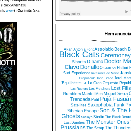
t l’any i comptarà amb els
i
(Rock Alternatiu
nk,
www
) i
Oprimits
(ska,
Hem anuncia
Astrolabio
Beach B
Akari
Antònia Font
Black Cats
Ceremoney
Doctor Ma
Dinamo
Sibarita
Clavo
Donallop
Hattori
Gran Sol
Jans
Surf Experience
Invasores de Marte
Jordi Mar
Crepúsculo
John Tirado
La Gran Orquesta Republ
L'Equilibriste
L.A.
Lost Fills
Los Fletchers
Las Rusters
O
Miquel Serra
Rumblers
Manfel
Men
Pujà Fasuà
Trencada
Petit
Saxophobia Funk Pro
Satellites
Son & The 
Siberian Escape
Ghosts
Sterlin
The Black Bear
Soslayo
The Monster Ones
Last Dandies
Prussians
The Thunder
The Scrap