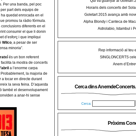
Qui va guanyar al Goletart
s. Per una banda, pel poc
Horaris dels concerts del Sola
 per part dels equips de
2015 a Mal
Goletart 2015 avança amb nove
e ha quedat enrocada en el
encetarà la LI Festa des Vermar a
que promou la ràdio fórmula.
Alpha Blondy i Canteca de Mac
del Ra
conclusions diferents en el
concert al Mallorca Roots Fe
Astrolabio, Istambul i P
erint consumir el que li donin
AnemdeConcerts al cicle Hortel
et d’esforç i que impliqui
uè
Wilco
, a pesar de ser
ensa minoria”.
Rep informació al teu 
SINGLONCERTS cele
ratxí
és un bon referent
facilita la mostra de concerts
Anem d’Entrev
’abril
a l’enorme carpa
. Probablement, la majoria de
r a tocar en directe durant
ereix la seva feina. D’aquesta
Cerca dins AnemdeConcerts
però també el desenvolupament
 conviden a anar-hi sense
Cerca:
Pròxims Conc