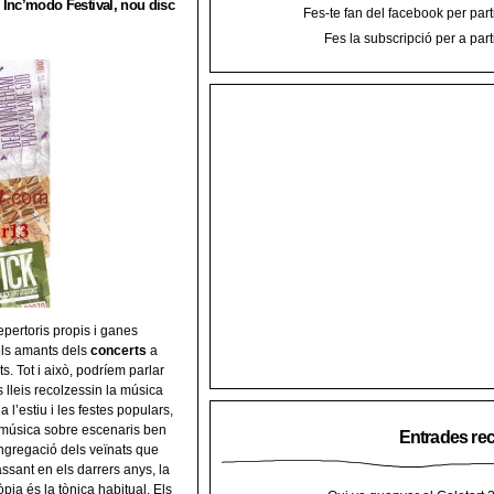
 Inc’modo Festival, nou disc
Fes-te fan del facebook per part
Fes la subscripció per a part
pertoris propis i ganes
 els amants dels
concerts
a
. Tot i això, podríem parlar
s lleis recolzessin la música
 l’estiu i les festes populars,
a música sobre escenaris ben
Entrades re
congregació dels veïnats que
ssant en els darrers anys, la
a és la tònica habitual. Els