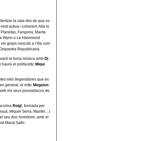
teritzar la sala des de que es
lt activa i coherent. Allà hi
s Planetas, Fangoria, Manta
eve Wynn o Le Hammond
 els grups nascuts a l’illa com
n Orquestra Republicana.
inuarà la bona música amb
Dj
 haurà el polifacètic
Miqui
estes més llegendàries que es
 en general, el mític
Megaton
à amb els seus punxadiscos de
acorina
Roig!
, formada per
Fasuà, Miquel Serra, Manfel…)
 el seu disc homònim, amb el
st Marat Safin.