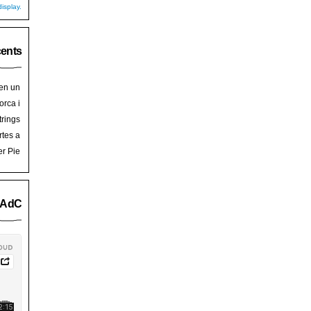
isplay.
cents
 en un
hoy
en
orca i
art de
trades
trings
salem
rra de
rtes a
Palma
ssalem
er Pie
an Pie
o AdC