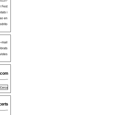
 2015?
r Fest
lorca
tats i
mb art
ao en
iguer
stival
edrito
laFest
e-mail
brats
istes
.com
erts