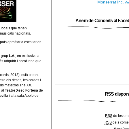
Monserrat Inc.
Va
Anem de Concerts al Face
 locals que tenen
s musicals nacionals.
 pots aprofitar a escoltar en
u grup
L.A.
, en exclusiva a
às adquirir i aprofitar a que
ords, 2013), està creant
tre els ritmes, les cordes i
els mateixos The XX.
h
al
Teatre Xesc Fortesa
de
RSS dispon
villa i a la sala Apolo de
RSS
de les ent
RSS
dels comen