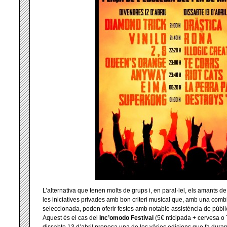
L’alternativa que tenen molts de grups i, en paral·lel, els amants d
les iniciatives privades amb bon criteri musical que, amb una comb
seleccionada, poden oferir festes amb notable assistència de públic
Aquest és el cas del
Inc’omodo Festival
(5€ nticipada + cervesa o 