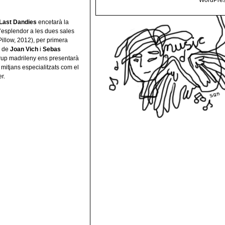
WordPres
Last Dandies
encetarà la
d’esplendor a les dues sales
llow, 2012), per primera
a de
Joan Vich
i
Sebas
grup madrileny ens presentarà
 mitjans especialitzats com el
r.