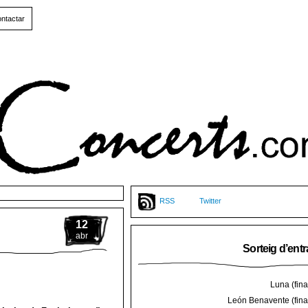
ntactar
RSS
Twitter
12
abr
Sorteig d’ent
Luna (final
León Benavente (final