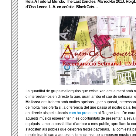
Hola A Todo El Mundo, The Last Dandies, Marrocktxí 2013, Roig!,
d’Oso Leone, L.A. en acústic, Black Cats…
La quantitat de grups mallorquins que existeixen actualment amb re
d’interpretar-los en directe fa que, quan arriba el cap de setmana,
Mallorca
ens trobem amb moltes opcions i, per suposat, interessants
de molta més oferta si, a diferència del que passa al nostre país, le
en directe als petits locals
com ho pretenen
al Regne Unit. De cara a
aquests músics
esperen tenir les oportunitats de presentar la sev
equipats i amb la possibilitat d’arribar a més públic, aprofitant la 
s’acosten als pobles que celebren festes patronals. Tal com està pa
discriminació cap a aquestes formacions que composen música pròpi