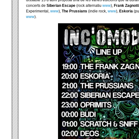
dissabte 13 d’abril proposa una de les vàries edicions que fa duran
concerts de
Siberian Escape
(rock alternatiu
www
),
Frank Zagnott
Experimental,
www
),
The Prussians
(indie rock,
www
),
Eskoria
(pu
www
).