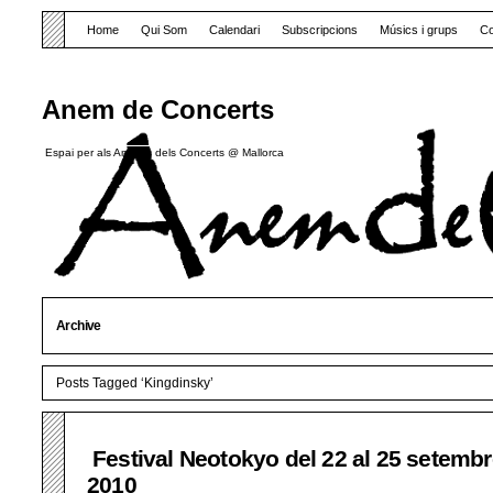
Home
Qui Som
Calendari
Subscripcions
Músics i grups
Co
Anem de Concerts
Espai per als Amants dels Concerts @ Mallorca
Archive
Posts Tagged ‘Kingdinsky’
Festival Neotokyo del 22 al 25 setemb
2010