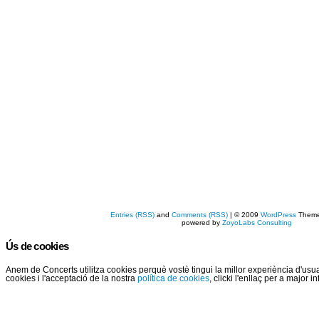
Entries (RSS)
and
Comments (RSS)
| © 2009
WordPress
Them
powered by
ZoyoLabs Consulting
Ús de cookies
Anem de Concerts utilitza cookies perquè vostè tingui la millor experiència d'us
cookies i l'acceptació de la nostra
política de cookies
, clicki l'enllaç per a major 