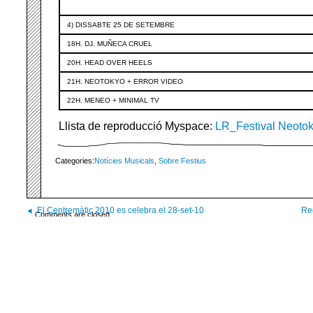
4) DISSABTE 25 DE SETEMBRE
18H. DJ. MUÑECA CRUEL
20H. HEAD OVER HEELS
21H. NEOTOKYO + ERROR VIDEO
22H. MENEO + MINIMAL TV
Llista de reproducció Myspace:
LR_Festival Neoto
Categories:
Notícies Musicals
,
Sobre Festius
El Centremàtic 2010 es celebra el 28-set-10
Re
Comments are closed.