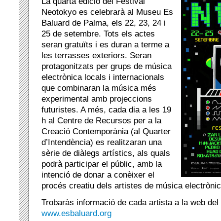
La quarta edició del Festival
Neotokyo es celebrarà al Museu Es
Baluard de Palma, els 22, 23, 24 i
25 de setembre. Tots els actes
seran gratuïts i es duran a terme a
les terrasses exteriors. Seran
protagonitzats per grups de música
electrònica locals i internacionals
que combinaran la música més
experimental amb projeccions
futuristes. A més, cada dia a les 19
h al Centre de Recursos per a la
Creació Contemporània (al Quarter
d’Intendència) es realitzaran una
sèrie de diàlegs artístics, als quals
podrà participar el públic, amb la
intenció de donar a conèixer el
procés creatiu dels artistes de música electrònic
Trobaràs informació de cada artista a la web de
www.esbaluard.org