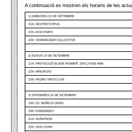
A continuació es mostren els horaris de les actu
1) DIMECRES 22 DE SETEMBRE
21H. DESTROYS’R’US
22H. ACID PIMPS
23H. TANNHÄUSER COLLECTIVE
2) DIJOUS 23 DE SETEMBRE
21H. PROYECCIÓ BLADE RUNNER. ZAN LYONS RMX.
22H. MINIJACKS
23H. PEDRO TROTZ LIVE
3) DIVENDRES 24 DE SETEMBRE
18H. DJ. MUÑECA CRUEL
20H. KINGDINSKY
21H. ROÑATRON
22H. ZAN LYONS