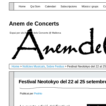
Home
Qui Som
Calendari
Subscripcions
Músics i grups
Co
Anem de Concerts
Espai per als Amants dels Concerts @ Mallorca
Home
>
Notícies Musicals
,
Sobre Festius
> Festival Neotokyo del 22 al 2
Festival Neotokyo del 22 al 25 setembr
Publicat per
Pedrito