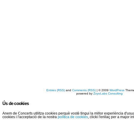
Entries (RSS)
and
Comments (RSS)
| © 2009
WordPress
Them
powered by
ZoyoLabs Consulting
Ús de cookies
Anem de Concerts utilitza cookies perquè vostè tingui la millor experiència d'us
cookies i l'acceptació de la nostra
política de cookies
, clicki l'enllaç per a major 