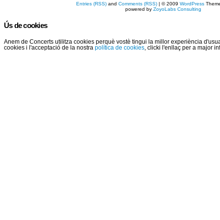
Entries (RSS)
and
Comments (RSS)
| © 2009
WordPress
Them
powered by
ZoyoLabs Consulting
Ús de cookies
Anem de Concerts utilitza cookies perquè vostè tingui la millor experiència d'us
cookies i l'acceptació de la nostra
política de cookies
, clicki l'enllaç per a major 