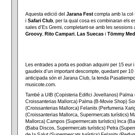
Aquesta edició del
Jarana Fest
compta amb la col·
i
Safari Club
, per la qual cosa es combinaran els e
sales d’Es Gremi, completant-se amb les sessions 
Groovy
,
Rito Campari
,
Las Suecas
i
Tömmy Med
Les entrades a porta es podran adquirir per 15 eur 
gaudeix d’un important descompte, quedant per 10 e
anticipada són el Jarana Club, la tenda Pasatiemp
musicote.com.
També a UIB (Copisteria Edifici Jovellanos) Palma 
Croissanterias Mallorca) Palma (B-Movie Shop) Son
(Croissanterias Mallorca) Felanitx (Perfumeria Xari
(Croissanterias Mallorca, Supermercats turístics) Ma
Mallorca) Campos (Supermercats turístics) Inca (
(Baba Discos, Supermercats turístics) Petra (Superm
de la Salut (Supermercats turístics) Felanitx (Perfu