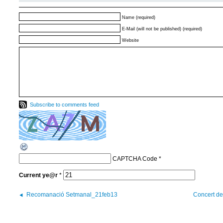
Name (required)
E-Mail (will not be published) (required)
Website
Subscribe to comments feed
CAPTCHA Code
*
Current
ye@r
*
Recomanació Setmanal_21feb13
Concert d