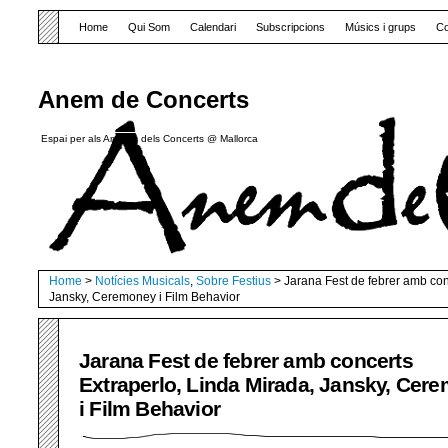
Home
Qui Som
Calendari
Subscripcions
Músics i grups
Co
Anem de Concerts
Espai per als Amants dels Concerts @ Mallorca
Home
>
Notícies Musicals
,
Sobre Festius
> Jarana Fest de febrer amb con
Jansky, Ceremoney i Film Behavior
Jarana Fest de febrer amb concerts
Extraperlo, Linda Mirada, Jansky, Cer
i Film Behavior