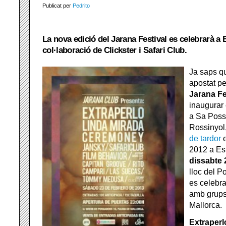
Publicat per
Pedrito
La nova edició del Jarana Festival es celebrarà a
col·laboració de Clickster i Safari Club.
Ja saps 
apostat pe
Jarana Fe
inaugurar
a Sa Poss
Rossinyol
de tardor
e
2012 a Es
dissabte 
lloc del P
es celebr
amb grups 
Mallorca.
Extraperl