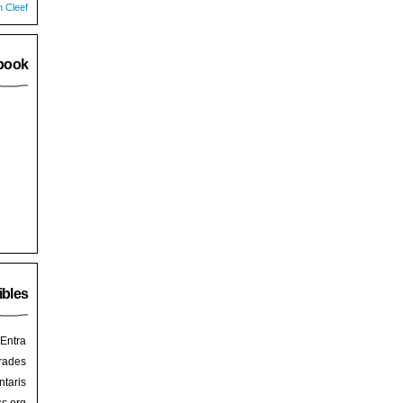
n Cleef
book
ibles
Entra
rades
taris