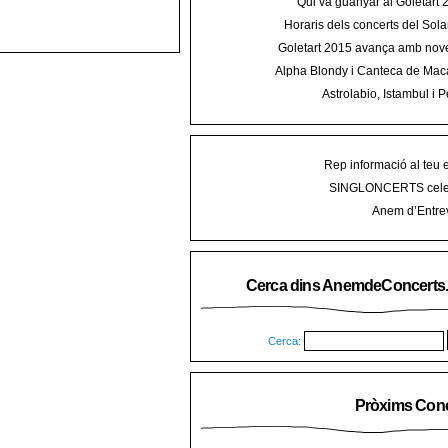
Qui va guanyar al Goletart
Horaris dels concerts del Sola
2015 a Mal
Goletart 2015 avança amb nove
encetarà la LI Festa des Vermar a
Alpha Blondy i Canteca de Mac
del Ra
concert al Mallorca Roots Fe
Astrolabio, Istambul i P
AnemdeConcerts al cicle Hortel
Rep informació al teu 
SINGLONCERTS cele
Anem d’Entrev
Cerca dins AnemdeConcerts
Cerca:
Pròxims Conc