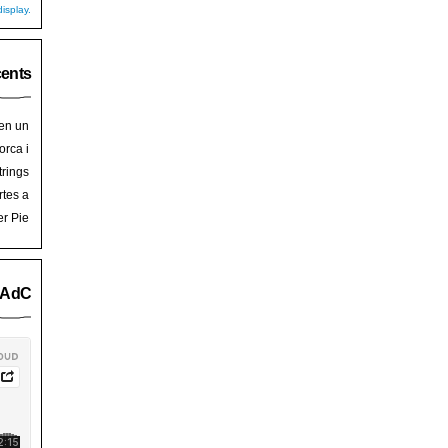
isplay.
cents
 en un
hoy
en
orca i
art de
trades
trings
salem
rra de
rtes a
Palma
ssalem
er Pie
an Pie
o AdC