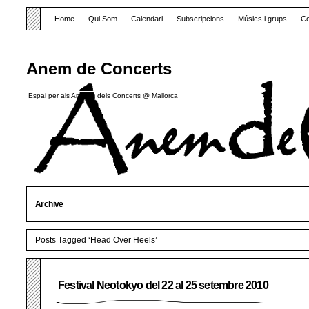
Home
Qui Som
Calendari
Subscripcions
Músics i grups
Co
Anem de Concerts
Espai per als Amants dels Concerts @ Mallorca
Archive
Posts Tagged ‘Head Over Heels’
Festival Neotokyo del 22 al 25 setembre 2010