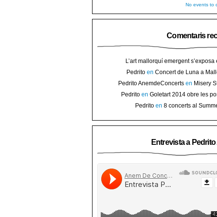
No events to d
Comentaris re
L’art mallorquí emergent s’exposa
carrer de Binissalem ⋆ Noticias de 
Pedrito
en
Concert de Luna a Mall
Goletart 2014 obre les portes a l’
sorteig d’en
Pedrito AnemdeConcerts
en
Misery S
Binis
presenten nou disc al Teatre Mar i Te
Pedrito
en
Goletart 2014 obre les po
l’art de Bini
Pedrito
en
8 concerts al Summ
Festival per celebrar 10 anys de Pec
Entrevista a Pedrit