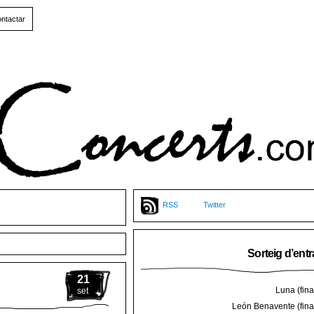
ntactar
RSS
Twitter
Sorteig d’ent
21
Luna (final
set
León Benavente (final