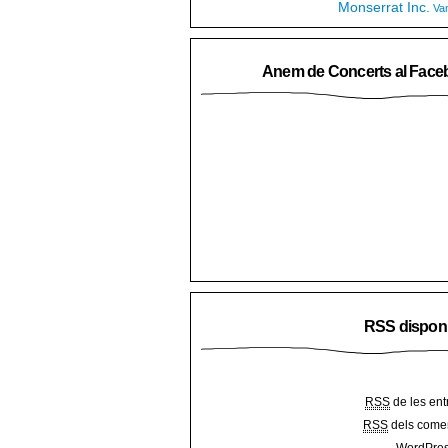
Monserrat Inc.
Va
Anem de Concerts al Face
RSS dispon
RSS
de les ent
RSS
dels comen