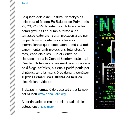
Pedrito
La quarta edició del Festival Neotokyo es
celebrarà al Museu Es Baluard de Palma, els
22, 23, 24 i 25 de setembre. Tots els actes
seran gratuïts i es duran a terme a les
terrasses exteriors. Seran protagonitzats per
grups de música electrònica locals i
internacionals que combinaran la música més
experimental amb projeccions futuristes. A
més, cada dia a les 19 h al Centre de
Recursos per a la Creació Contemporània (al
Quarter d’Intendència) es realitzaran una sèrie
de diàlegs artístics, als quals podrà participar
el públic, amb la intenció de donar a conèixer
el procés creatiu dels artistes de música
electrònica i videoart.
Trobaràs informació de cada artista a la web
del Museu
www.esbaluard.org
A continuació es mostren els horaris de les
actuacions:
Read more…