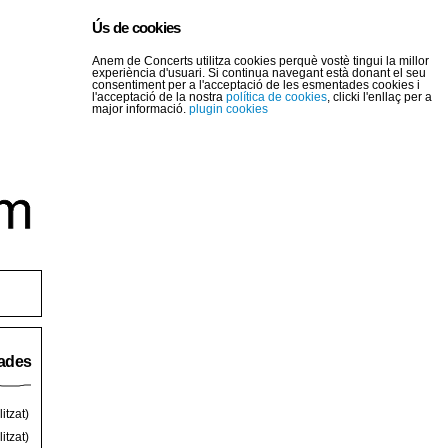
Ús de cookies
Anem de Concerts utilitza cookies perquè vostè tingui la millor
experiència d'usuari. Si continua navegant està donant el seu
consentiment per a l'acceptació de les esmentades cookies i
l'acceptació de la nostra
política de cookies
, clicki l'enllaç per a
major informació.
plugin cookies
rades
itzat)
itzat)