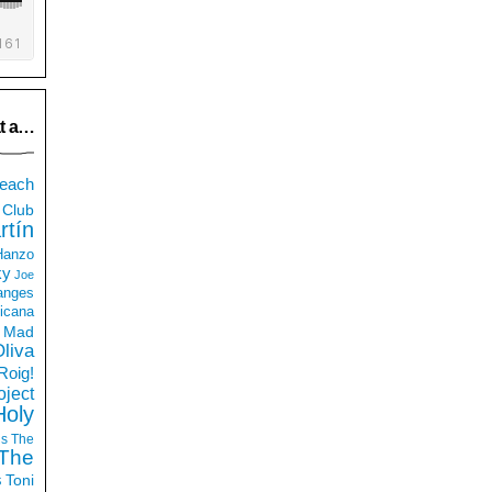
t a…
each
Club
rtín
 Hanzo
ky
Joe
anges
icana
Mad
liva
Roig!
ject
Holy
ds
The
The
s
Toni