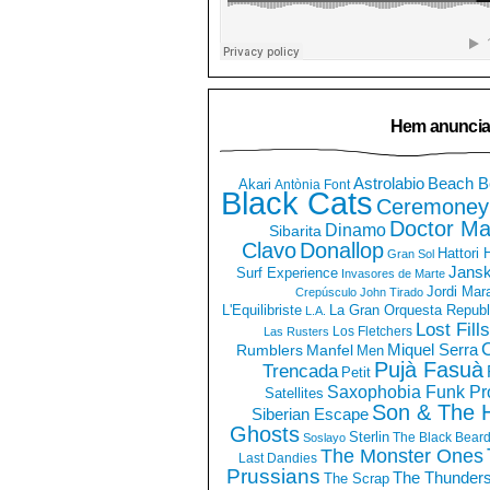
Hem anuncia
Astrolabio
Beach B
Akari
Antònia Font
Black Cats
Ceremoney
Doctor Ma
Dinamo
Sibarita
Clavo
Donallop
Hattori
Gran Sol
Jans
Surf Experience
Invasores de Marte
Jordi Mar
Crepúsculo
John Tirado
La Gran Orquesta Republ
L'Equilibriste
L.A.
Lost Fills
Los Fletchers
Las Rusters
O
Miquel Serra
Rumblers
Manfel
Men
Pujà Fasuà
Trencada
Petit
Saxophobia Funk Pro
Satellites
Son & The 
Siberian Escape
Ghosts
Sterlin
The Black Bear
Soslayo
The Monster Ones
Last Dandies
Prussians
The Thunder
The Scrap