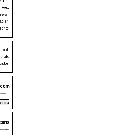
 2015?
r Fest
lorca
tats i
mb art
ao en
iguer
stival
edrito
laFest
e-mail
brats
istes
.com
erts