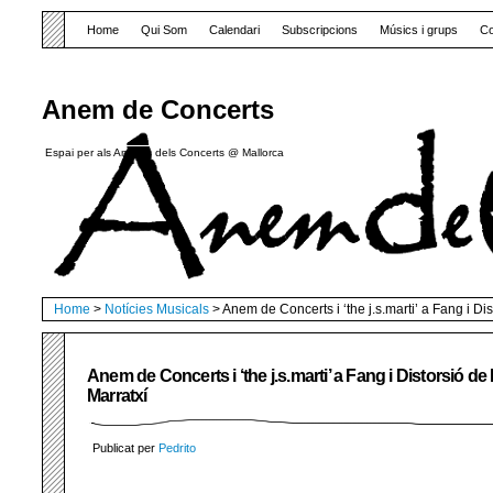
Home
Qui Som
Calendari
Subscripcions
Músics i grups
Co
Anem de Concerts
Espai per als Amants dels Concerts @ Mallorca
Home
>
Notícies Musicals
> Anem de Concerts i ‘the j.s.marti’ a Fang i Di
Anem de Concerts i ‘the j.s.marti’ a Fang i Distorsió de
Marratxí
Publicat per
Pedrito