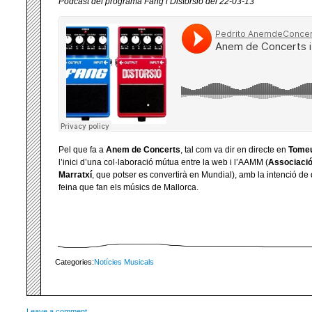
Podcast del programa Fang i Distorsió del 22-03-13
Pel que fa a
Anem de Concerts
, tal com va dir en directe en
Tome
l’inici d’una col·laboració mútua entre la web i l’AAMM (
Associació
Marratxí
, que potser es convertirà en Mundial), amb la intenció de d
feina que fan els músics de Mallorca.
Categories:
Notícies Musicals
Leave a comment