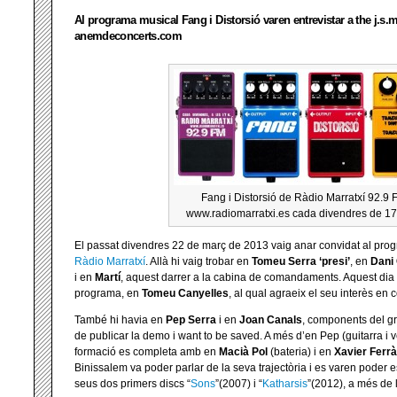
Al programa musical Fang i Distorsió varen entrevistar a the j.s.m
anemdeconcerts.com
Fang i Distorsió de Ràdio Marratxí 92.9 
www.radiomarratxi.es cada divendres de 17
El passat divendres 22 de març de 2013 vaig anar convidat al pr
Ràdio Marratxí
. Allà hi vaig trobar en
Tomeu Serra ‘presi’
, en
Dani
i en
Martí
, aquest darrer a la cabina de comandaments. Aquest dia v
programa, en
Tomeu Canyelles
, al qual agraeix el seu interès en
També hi havia en
Pep Serra
i en
Joan Canals
, components del g
de publicar la demo i want to be saved. A més d’en Pep (guitarra i ve
formació es completa amb en
Macià Pol
(bateria) i en
Xavier Ferrà
Binissalem va poder parlar de la seva trajectòria i es varen poder
e
seus dos primers discs “
Sons
”(2007) i “
Katharsis
”(2012), a més de