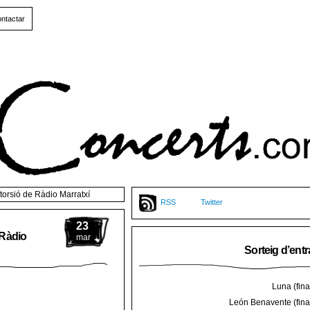
ntactar
storsió de Ràdio Marratxí
RSS
Twitter
23
 Ràdio
mar
Sorteig d’ent
Luna (final
León Benavente (final