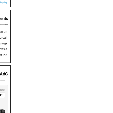
isplay.
cents
 en un
hoy
en
orca i
art de
trades
trings
salem
rra de
rtes a
Palma
ssalem
er Pie
an Pie
o AdC