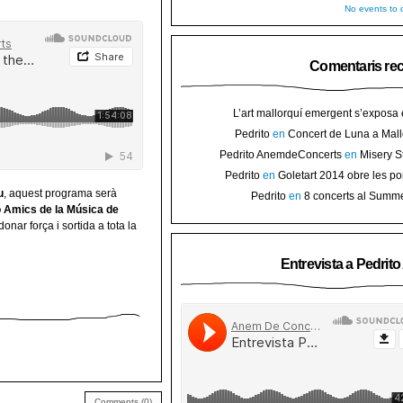
No events to d
Comentaris re
L’art mallorquí emergent s’exposa
carrer de Binissalem ⋆ Noticias de 
Pedrito
en
Concert de Luna a Mall
Goletart 2014 obre les portes a l’
sorteig d’en
Pedrito AnemdeConcerts
en
Misery S
Binis
presenten nou disc al Teatre Mar i Te
Pedrito
en
Goletart 2014 obre les po
l’art de Bini
u
, aquest programa serà
Pedrito
en
8 concerts al Summ
 Amics de la Música de
Festival per celebrar 10 anys de Pec
onar força i sortida a tota la
Entrevista a Pedrit
Comments (0)