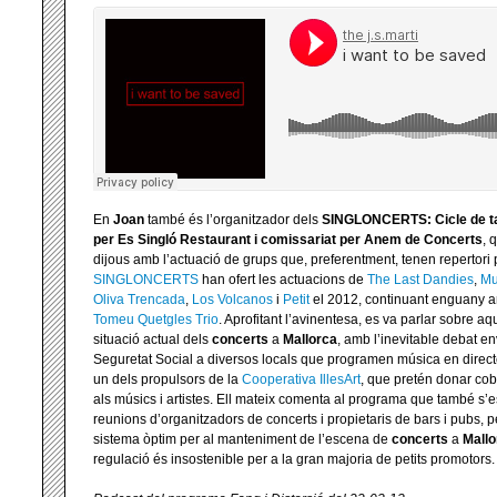
En
Joan
també és l’organitzador dels
SINGLONCERTS: Cicle de tap
per Es Singló Restaurant i comissariat per Anem de Concerts
, 
dijous amb l’actuació de grups que, preferentment, tenen repertori p
SINGLONCERTS
han ofert les actuacions de
The Last Dandies
,
Mu
Oliva Trencada
,
Los Volcanos
i
Petit
el 2012, continuant enguany
Tomeu Quetgles Trio
. Aprofitant l’avinentesa, es va parlar sobre aq
situació actual dels
concerts
a
Mallorca
, amb l’inevitable debat e
Seguretat Social a diversos locals que programen música en direct
un dels propulsors de la
Cooperativa IllesArt
, que pretén donar cobe
als músics i artistes. Ell mateix comenta al programa que també s’e
reunions d’organitzadors de concerts i propietaris de bars i pubs, p
sistema òptim per al manteniment de l’escena de
concerts
a
Mallo
regulació és insostenible per a la gran majoria de petits promotors.