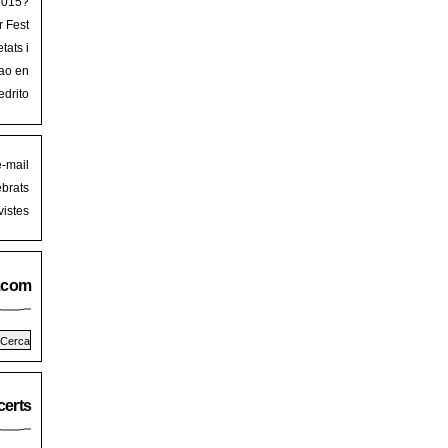
 2015?
r Fest
lorca
tats i
mb art
ao en
iguer
stival
edrito
laFest
e-mail
brats
istes
.com
erts