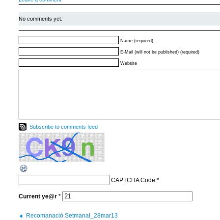
No comments yet.
Name (required)
E-Mail (will not be published) (required)
Website
Subscribe to comments feed
CAPTCHA Code
*
Current
ye@r
*
Recomanació Setmanal_28mar13