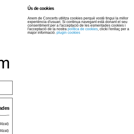
Ús de cookies
Anem de Concerts utilitza cookies perquè vostè tingui la millor
experiència d'usuari. Si continua navegant està donant el seu
consentiment per a l'acceptació de les esmentades cookies i
l'acceptació de la nostra
política de cookies
, clicki l'enllaç per a
major informació.
plugin cookies
rades
itzat)
itzat)