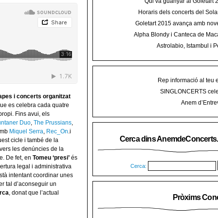
Qui va guanyar al Goletart
Horaris dels concerts del Sola
2015 a Mal
Goletart 2015 avança amb nove
encetarà la LI Festa des Vermar a
Alpha Blondy i Canteca de Mac
del Ra
concert al Mallorca Roots Fe
Astrolabio, Istambul i P
AnemdeConcerts al cicle Hortel
Rep informació al teu 
SINGLONCERTS cele
es i concerts organitzat
Anem d’Entrev
que es celebra cada quatre
ropi. Fins avui, els
ntaner Duo
,
The Prussians
,
 amb
Miquel Serra
,
Rec_On
.i
Cerca dins AnemdeConcerts
uest cicle i també de la
nvers les denúncies de la
e. De fet, en
Tomeu ‘presi’
és
Cerca:
rtura legal i administrativa
stà intentant coordinar unes
er tal d’aconseguir un
rca
, donat que l’actual
Pròxims Conc