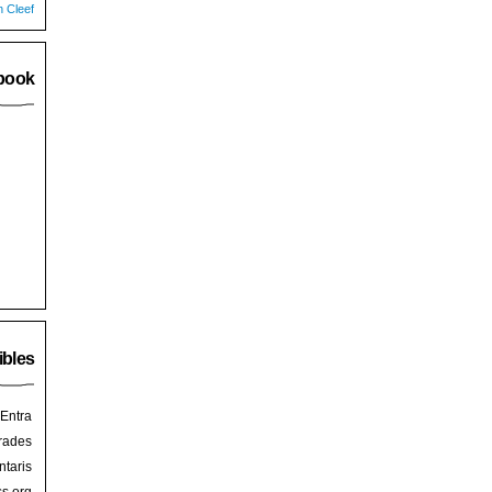
n Cleef
book
ibles
Entra
rades
taris