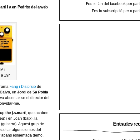
Fes-te fan del facebook per part
arti i a en Pedrito de la web
Fes la subscripció per a part
FM i
 a 19h
ograma
Fang i Distorsió
de
 Calvo
, en
Jordi de Sa Pobla
a absentar-se el director del
 convidar-me.
rup
the j.s.marti
, que acaben
u) i en Joan (baix), la
Entrades re
(guitarra). Aquest grup de
scoltar alguns temes del
 l’abans esmentada demo.