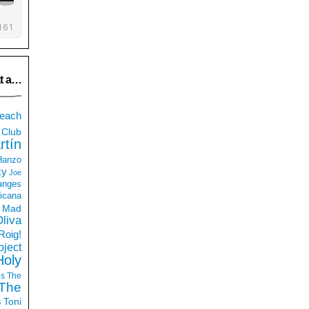
t a…
each
Club
rtín
 Hanzo
ky
Joe
anges
icana
Mad
liva
Roig!
ject
Holy
ds
The
The
s
Toni