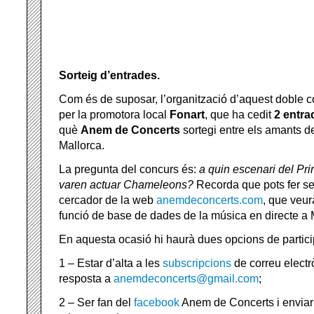
Sorteig d’entrades.
Com és de suposar, l’organització d’aquest doble c
per la promotora local
Fonart
, que ha cedit
2 entra
què
Anem de Concerts
sortegi entre els amants d
Mallorca.
La pregunta del concurs és:
a quin escenari del P
varen actuar Chameleons?
Recorda que pots fer ser
cercador de la web
anemdeconcerts.com
, que veur
funció de base de dades de la música en directe a 
En aquesta ocasió hi haurà dues opcions de partici
1 – Estar d’alta a les
subscripcions
de correu electrò
resposta a
anemdeconcerts@gmail.com
;
2 – Ser fan del
facebook
Anem de Concerts i enviar