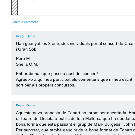
Leave a comment
Reply
|
Quote
Han guanyat les 2 entrades individuals per al concert de Cha
i Gran Sol:
Pere M.
Sheila O.M.
Enhorabona i que passeu gust del concert!
Agraeixo a qui heu participat els comentaris que m’heu escrit i
sort per als propers concursos.
Reply
|
Quote
Aquesta nova proposta de Fonart ha tornat ser encertada. Han
el Teatre de Lloseta a públic de tota Mallorca que ha quedat ex
bona forma que està passant el grup de Mark Burgess i John 
Per suposat, que també gaudim de la bona format de Fonart 