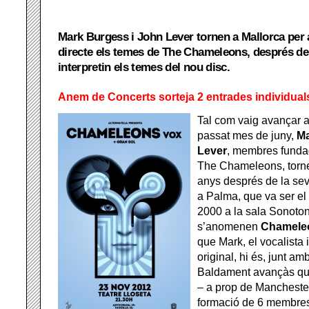
Mark Burgess i John Lever tornen a Mallorca per 
directe els temes de The Chameleons, després de
interpretin els temes del nou disc.
Anem de Concerts sorteja 2 entrades individual
Tal com vaig avançar 
passat mes de juny,
Ma
Lever
, membres fundad
The Chameleons, torne
anys després de la se
a Palma, que va ser el
2000 a la sala Sonoto
s’anomenen
Chamele
que Mark, el vocalista 
original, hi és, junt am
Baldament avançàs que
– a prop de Mancheste
formació de 6 membres