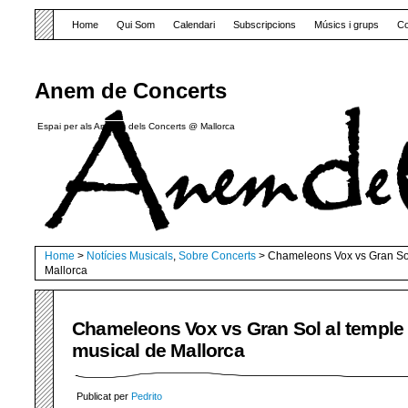
Home
Qui Som
Calendari
Subscripcions
Músics i grups
Co
Anem de Concerts
Espai per als Amants dels Concerts @ Mallorca
Home
>
Notícies Musicals
,
Sobre Concerts
> Chameleons Vox vs Gran Sol
Mallorca
Chameleons Vox vs Gran Sol al temple
musical de Mallorca
Publicat per
Pedrito