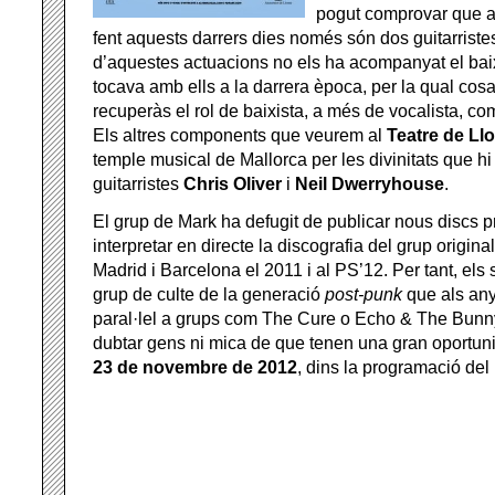
pogut comprovar que a
fent aquests darrers dies només són dos guitarriste
d’aquestes actuacions no els ha acompanyat el bai
tocava amb ells a la darrera època, per la qual cos
recuperàs el rol de baixista, a més de vocalista, co
Els altres components que veurem al
Teatre de Ll
temple musical de Mallorca per les divinitats que hi
guitarristes
Chris Oliver
i
Neil Dwerryhouse
.
El grup de Mark ha defugit de publicar nous discs pr
interpretar en directe la discografia del grup original
Madrid i Barcelona el 2011 i al PS’12. Per tant, els
grup de culte de la generació
post-punk
que als any
paral·lel a grups com The Cure o Echo & The Bun
dubtar gens ni mica de que tenen una gran oportun
23 de novembre de 2012
, dins la programació del