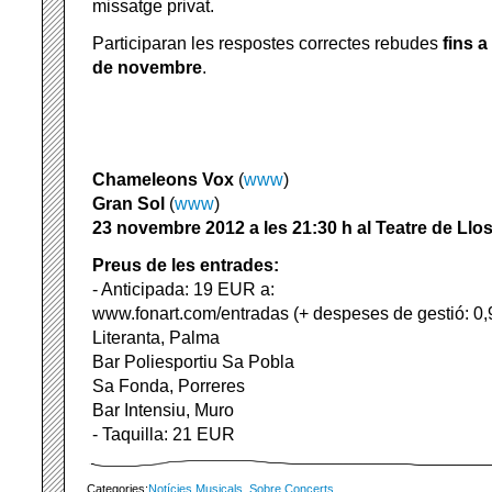
missatge privat.
Participaran les respostes correctes rebudes
fins a
de novembre
.
Chameleons Vox
(
www
)
Gran Sol
(
www
)
23 novembre 2012 a les 21:30 h al Teatre de Llos
Preus de les entrades:
- Anticipada: 19 EUR a:
www.fonart.com/entradas (+ despeses de gestió: 0
Literanta, Palma
Bar Poliesportiu Sa Pobla
Sa Fonda, Porreres
Bar Intensiu, Muro
- Taquilla: 21 EUR
Categories:
Notícies Musicals
,
Sobre Concerts