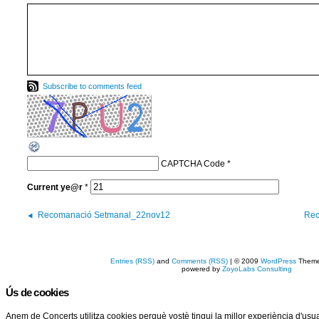
Subscribe to comments feed
CAPTCHA Code
*
Current
ye@r
*
Recomanació Setmanal_22nov12
Rec
Entries (RSS)
and
Comments (RSS)
| © 2009
WordPress
Them
powered by
ZoyoLabs Consulting
Ús de cookies
Anem de Concerts utilitza cookies perquè vostè tingui la millor experiència d'us