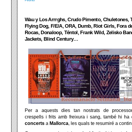
Pedrito
Wau y Los Arrrghs, Crudo Pimento, Chuletones, T
Flying Dog, F/E/A, ORA, Dumb, Riot Girls, Fora d
Rocas, Donaloop, Téntol, Frank Wild, Zelisko Ban
Jackets, Blind Century…
Per a aquests dies tan nostrats de processon
crespells i frits amb freixura i sang, també hi ha
concerts
a
Mallorca
, les quals te resumiré a conti