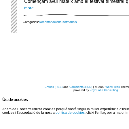
Començam avui mateix amb el festival trimestral 
more…
Categories:
Recomanacions setmanals
Entries (RSS)
and
Comments (RSS)
| © 2009
WordPress
Them
powered by
ZoyoLabs Consulting
Ús de cookies
Anem de Concerts utilitza cookies perquè vostè tingui la millor experiència d'us
cookies i l'acceptació de la nostra
política de cookies
, clicki l'enllaç per a major 