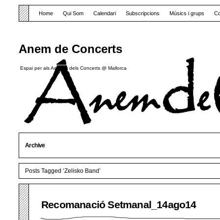
Home
Qui Som
Calendari
Subscripcions
Músics i grups
Co
Anem de Concerts
Espai per als Amants dels Concerts @ Mallorca
Archive
Posts Tagged ‘Zelisko Band’
Recomanació Setmanal_14ago14