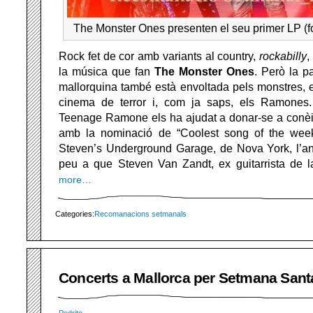
The Monster Ones presenten el seu primer LP (fo
Rock fet de cor amb variants al country,
rockabilly
,
la música que fan
The Monster Ones
. Però la p
mallorquina també està envoltada pels monstres, 
cinema de terror i, com ja saps, els Ramones.
Teenage Ramone els ha ajudat a donar-se a conèix
amb la nominació de “Coolest song of the week
Steven’s Underground Garage, de Nova York, l’a
peu a que Steven Van Zandt, ex guitarrista de 
more…
Categories:
Recomanacions setmanals
Concerts a Mallorca per Setmana Sant