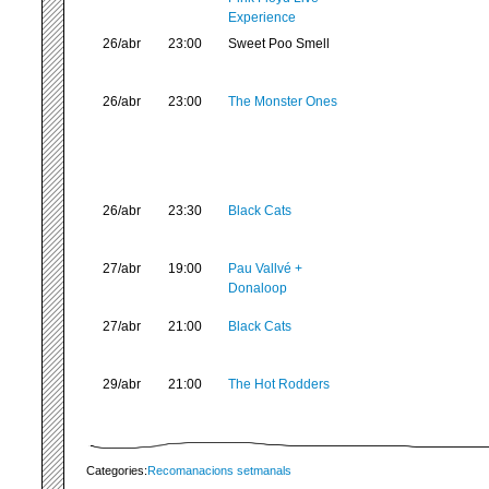
Experience
26/abr
23:00
Sweet Poo Smell
26/abr
23:00
The Monster Ones
26/abr
23:30
Black Cats
27/abr
19:00
Pau Vallvé +
Donaloop
27/abr
21:00
Black Cats
29/abr
21:00
The Hot Rodders
Categories:
Recomanacions setmanals