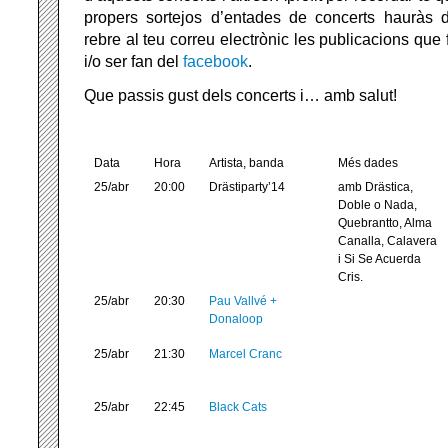
propers sortejos d’entades de concerts hauràs 
rebre al teu correu electrònic les publicacions que
i/o ser fan del
facebook
.
Que passis gust dels concerts i… amb salut!
Data
Hora
Artista, banda
Més dades
25/abr
20:00
Drästiparty’14
amb Drästica,
Doble o Nada,
Quebrantto, Alma
Canalla, Calavera
i Si Se Acuerda
Cris.
25/abr
20:30
Pau Vallvé +
Donaloop
25/abr
21:30
Marcel Cranc
25/abr
22:45
Black Cats