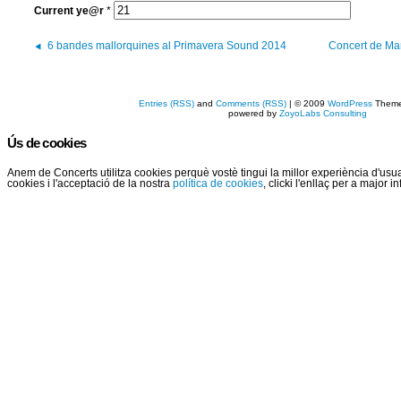
Current
ye@r
*
6 bandes mallorquines al Primavera Sound 2014
Concert de Mar
Entries (RSS)
and
Comments (RSS)
| © 2009
WordPress
Them
powered by
ZoyoLabs Consulting
Ús de cookies
Anem de Concerts utilitza cookies perquè vostè tingui la millor experiència d'us
cookies i l'acceptació de la nostra
política de cookies
, clicki l'enllaç per a major 