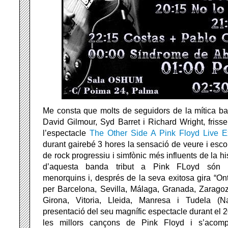
Me consta que molts de seguidors de la mítica b
David Gilmour, Syd Barret i Richard Wright, frisse
l’espectacle
The Other Side A Pink Floyd Live E
durant gairebé 3 hores la sensació de veure i esco
de rock progressiu i simfònic més influents de la h
d’aquesta banda tribut a Pink FLoyd són m
menorquins i, després de la seva exitosa gira “O
per Barcelona, Sevilla, Málaga, Granada, Zaragoz
Girona, Vitoria, Lleida, Manresa i Tudela (Na
presentació del seu magnífic espectacle durant el 20
les millors cançons de Pink Floyd i s’acom