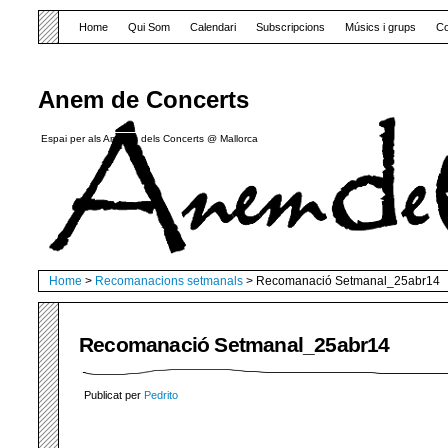
Home
Qui Som
Calendari
Subscripcions
Músics i grups
Co
Anem de Concerts
Espai per als Amants dels Concerts @ Mallorca
Home
>
Recomanacions setmanals
> Recomanació Setmanal_25abr14
Recomanació Setmanal_25abr14
Publicat per
Pedrito