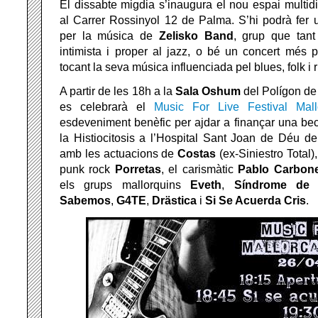
El dissabte migdia s’inaugura el nou espai multidi
al Carrer Rossinyol 12 de Palma. S’hi podrà fer
per la música de
Zelisko
Band
, grup que tant
intimista i proper al jazz, o bé un concert més 
tocant la seva música influenciada pel blues, folk i r
A partir de les 18h a la
Sala
Oshum
del Polígon de
es celebrarà el
Music For Live Festival Mall
esdeveniment benèfic per ajdar a finançar una bec
la Histiocitosis a l’Hospital Sant Joan de Déu d
amb les actuacions de
Costas
(ex-Siniestro Total)
punk rock
Porretas
, el carismàtic
Pablo
Carbone
els grups mallorquins
Eveth
,
Síndrome de 
Sabemos
,
G4TE
,
Drästica
i
Si Se Acuerda Cris
.