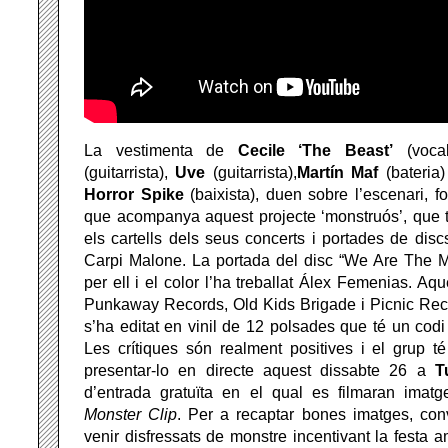
La vestimenta de
Cecile ‘The Beast’
(vocal
(guitarrista),
Uve
(guitarrista),
Martín
Maf
(bateria)
Horror
Spike
(baixista), duen sobre l’escenari, f
que acompanya aquest projecte ‘monstruós’, que 
els cartells dels seus concerts i portades de disc
Carpi Malone. La portada del disc “We Are The M
per ell i el color l’ha treballat Álex Femenias. Aqu
Punkaway Records, Old Kids Brigade i Picnic Reco
s’ha editat en vinil de 12 polsades que té un codi
Les crítiques són realment positives i el grup té
presentar-lo en directe aquest dissabte 26 a
T
d’entrada gratuïta en el qual es filmaran imat
Monster
Clip
. Per a recaptar bones imatges, con
venir disfressats de monstre incentivant la festa 