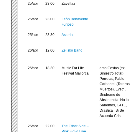
25/abr
23:00
Zavellaz
25/abr
23:00
León Benavente +
Furioso
25/abr
23:30
Astoria
26/abr
12:00
Zelisko Band
26/abr
18:30
Music For Life
amb Costas (ex-
Festival Mallorca
Siniestro Total),
Porretas, Pablo
Carbonell (Toreros
Muertos), Eveth,
Síndrome de
Abstinencia, No lo
Sabemos, G4TE,
Drastica i Si Se
Acuerda Cris.
26/abr
22:00
The Other Side –
Pink Floyd Live