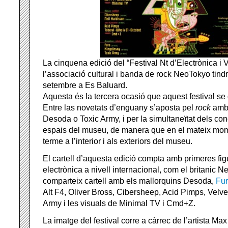
La cinquena edició del “Festival Nt d’Electrònica i 
l’associació cultural i banda de rock NeoTokyo tindrà
setembre a Es Baluard.
Aquesta és la tercera ocasió que aquest festival se
Entre las novetats d’enguany s’aposta pel
rock
amb
Desoda o Toxic Army, i per la simultaneïtat dels con
espais del museu, de manera que en el mateix mom
terme a l’interior i als exteriors del museu.
El cartell d’aquesta edició compta amb primeres fi
electrònica a nivell internacional, com el britanic 
comparteix cartell amb els mallorquins Desoda,
Fu
Alt F4, Oliver Bross, Cibersheep, Acid Pimps, Velve
Army i les visuals de Minimal TV i Cmd+Z.
La imatge del festival corre a càrrec de l’artista M