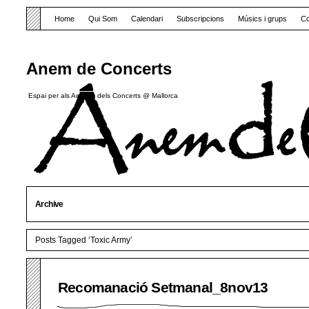
Home
Qui Som
Calendari
Subscripcions
Músics i grups
Co
Anem de Concerts
Espai per als Amants dels Concerts @ Mallorca
Archive
Posts Tagged ‘Toxic Army’
Recomanació Setmanal_8nov13