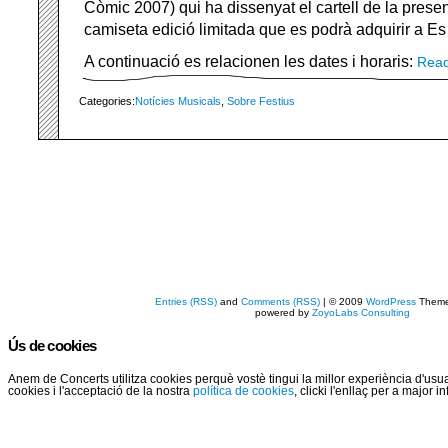
Còmic 2007) qui ha dissenyat el cartell de la presen
camiseta edició limitada que es podrà adquirir a Es
A continuació es relacionen les dates i horaris:
Rea
Categories:
Notícies Musicals
,
Sobre Festius
Entries (RSS)
and
Comments (RSS)
| © 2009
WordPress
Them
powered by
ZoyoLabs Consulting
Ús de cookies
Anem de Concerts utilitza cookies perquè vostè tingui la millor experiència d'us
cookies i l'acceptació de la nostra
política de cookies
, clicki l'enllaç per a major 