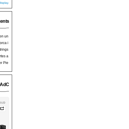
isplay.
cents
 en un
hoy
en
orca i
art de
trades
trings
salem
rra de
rtes a
Palma
ssalem
er Pie
an Pie
o AdC