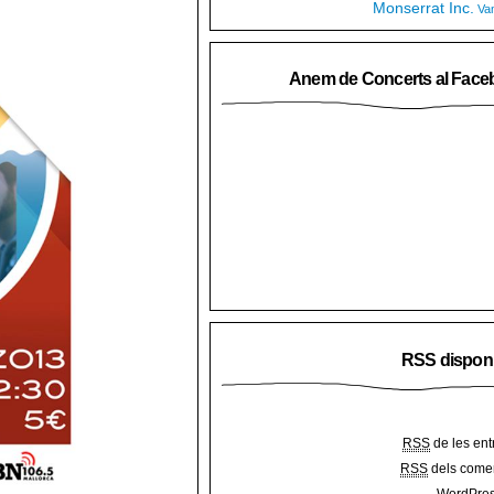
Monserrat Inc.
Va
Anem de Concerts al Face
RSS dispon
RSS
de les ent
RSS
dels comen