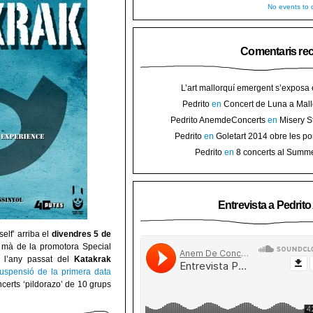
No events to d
Comentaris re
L’art mallorquí emergent s’exposa
carrer de Binissalem ⋆ Noticias de 
Pedrito
en
Concert de Luna a Mall
Goletart 2014 obre les portes a l’
sorteig d’en
Pedrito AnemdeConcerts
en
Misery S
Binis
presenten nou disc al Teatre Mar i Te
Pedrito
en
Goletart 2014 obre les po
l’art de Bini
Pedrito
en
8 concerts al Summ
Festival per celebrar 10 anys de Pec
Entrevista a Pedrit
elf’ arriba el
divendres 5 de
 mà de la promotora Special
l’any passat del
Katakrak
uspensió de la primera data
certs ‘pildorazo’ de 10 grups