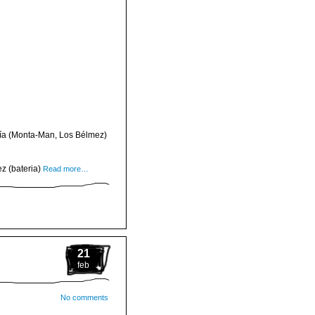
Uría (Monta-Man, Los Bélmez)
ez (bateria)
Read more…
21
feb
No comments