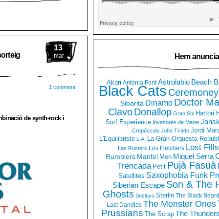
13
sorteig
Hem anuncia
mar
Astrolabio
Beach B
Akari
Antònia Font
Black Cats
1 comment
Ceremoney
Doctor Ma
Dinamo
Sibarita
Clavo
Donallop
Hattori
Gran Sol
binació de synth-rock i
Jans
Surf Experience
Invasores de Marte
Jordi Mar
Crepúsculo
John Tirado
La Gran Orquesta Republ
L'Equilibriste
L.A.
Lost Fills
Los Fletchers
Las Rusters
O
Miquel Serra
Rumblers
Manfel
Men
Pujà Fasuà
Trencada
Petit
Saxophobia Funk Pro
Satellites
Son & The 
Siberian Escape
Ghosts
Sterlin
The Black Bear
Soslayo
The Monster Ones
Last Dandies
Prussians
The Thunder
The Scrap