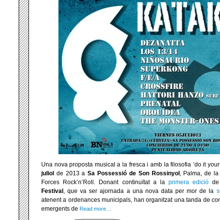
Una nova proposta musical a la fresca i amb la filosofia ‘do it yours
juliol
de 2013 a
Sa Possessió de Son Rossinyol
, Palma, de la
Forces Rock’n’Roll. Donant continuïtat a la
primera edició
de 
Festival
, que va ser ajornada a una nova data per mor de la
s
atenent a ordenances municipals, han organitzat una tanda de con
emergents de
Read more…