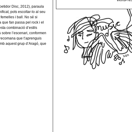
WordPres
epetidor Disc, 2012), paraula
ificat, pots escoltar-lo al seu
femelles i ball. No sé si
a que fan passa pel rock i el
sta combinació d’estils
ts sobre l’escenari, conformen
recomana que t’aprenguis
amb aquest grup d’Aragó, que