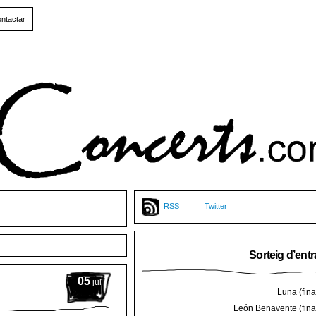
ntactar
RSS
Twitter
Sorteig d’ent
05
jul
Luna (final
León Benavente (final