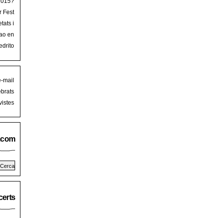
 2015?
r Fest
lorca
tats i
mb art
ao en
iguer
stival
edrito
laFest
e-mail
brats
istes
.com
erts