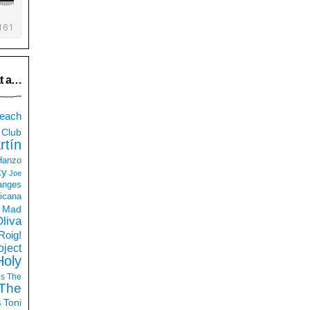
t a…
each
Club
rtín
 Hanzo
ky
Joe
anges
icana
Mad
liva
Roig!
ject
Holy
ds
The
The
s
Toni