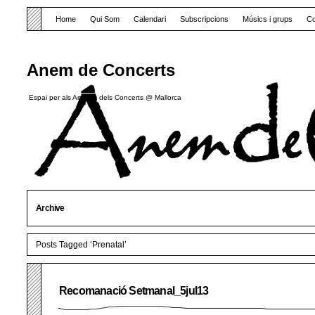
Home
Qui Som
Calendari
Subscripcions
Músics i grups
Co
Anem de Concerts
Espai per als Amants dels Concerts @ Mallorca
Archive
Posts Tagged ‘Prenatal’
Recomanació Setmanal_5jul13