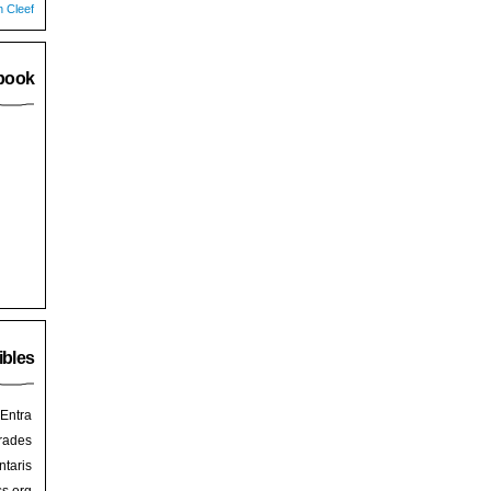
n Cleef
book
ibles
Entra
rades
taris