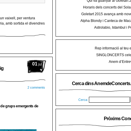
Qui va guanyar al Goletart
Horaris dels concerts del Sola
2015 a Mal
Goletart 2015 avança amb nove
un vaixell, per ventura
encetarà la LI Festa des Vermar a
Alpha Blondy i Canteca de Mac
ria, amb sortida el divendres
del Ra
concert al Mallorca Roots Fe
Astrolabio, Istambul i P
AnemdeConcerts al cicle Hortel
Rep informació al teu 
SINGLONCERTS cele
Anem d’Entrev
01
jul
ig
Cerca dins AnemdeConcerts
2 comments
Cerca:
’ de grups emergents de
Pròxims Conc