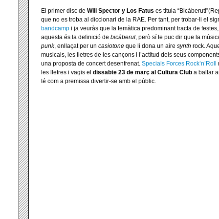
El primer disc de
Will Spector y Los Fatus
es titula “Bicáberut!”(R
que no es troba al diccionari de la RAE. Per tant, per trobar-li el sign
bandcamp
i ja veuràs que la temàtica predominant tracta de festes, 
aquesta és la definició de
bicàberut
, però sí te puc dir que la músic
punk
, enllaçat per un
casiotone
que li dona un aire
synth
rock. Aque
musicals, les lletres de les cançons i l’actitud dels seus componen
una proposta de concert desenfrenat.
Specials Forces Rock’n’Roll
les lletres i vagis el
dissabte 23 de març al Cultura Club
a ballar 
té com a premissa divertir-se amb el públic.