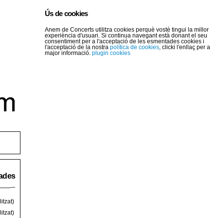
Ús de cookies
Anem de Concerts utilitza cookies perquè vostè tingui la millor
experiència d'usuari. Si continua navegant està donant el seu
consentiment per a l'acceptació de les esmentades cookies i
l'acceptació de la nostra
política de cookies
, clicki l'enllaç per a
major informació.
plugin cookies
rades
itzat)
itzat)