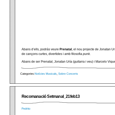
Abans d’ells, podràs veure
Prenatal
, el nou projecte de Jonatan 
de cançons curtes, divertides i amb filosofia
punk
.
Abans de ser Prenatal, Jonatan Uría (guitarra i veu) i Marcelo Viqu
Categories:
Notícies Musicals
,
Sobre Concerts
Recomanació Setmanal_21feb13
Pedrito