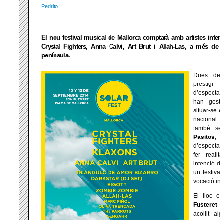
Pedrito
El nou festival musical de Mallorca comptarà amb artistes int
Crystal Fighters, Anna Calvi, Art Brut i Allah-Las, a més d
península.
Dues de
prestig
d’espect
han gest
situar-se 
nacional.
també se
Pasitos
,
d’espect
fer real
intenció d
un festiv
vocació i
El lloc 
Fusteret
acollit a