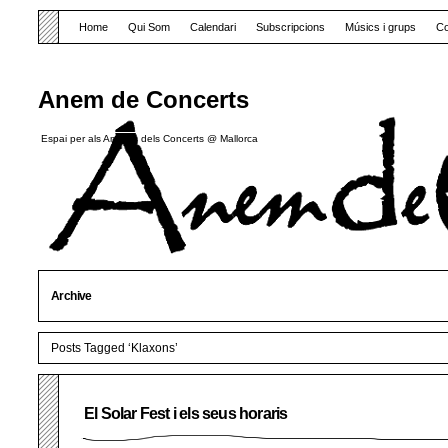
Home
Qui Som
Calendari
Subscripcions
Músics i grups
Co
Anem de Concerts
Espai per als Amants dels Concerts @ Mallorca
Archive
Posts Tagged ‘Klaxons’
El Solar Fest i els seus horaris