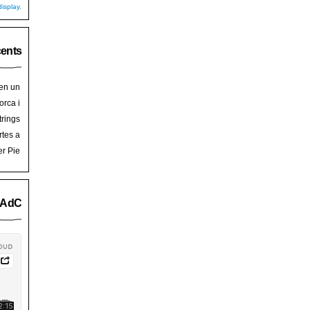
isplay.
cents
 en un
hoy
en
orca i
art de
trades
trings
salem
rra de
rtes a
Palma
ssalem
er Pie
an Pie
o AdC