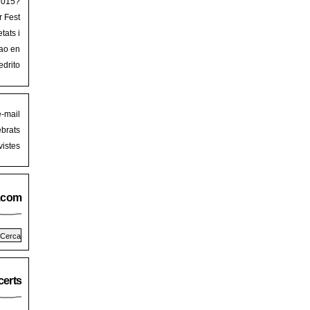
 2015?
r Fest
lorca
tats i
mb art
ao en
iguer
stival
edrito
laFest
e-mail
brats
istes
.com
erts