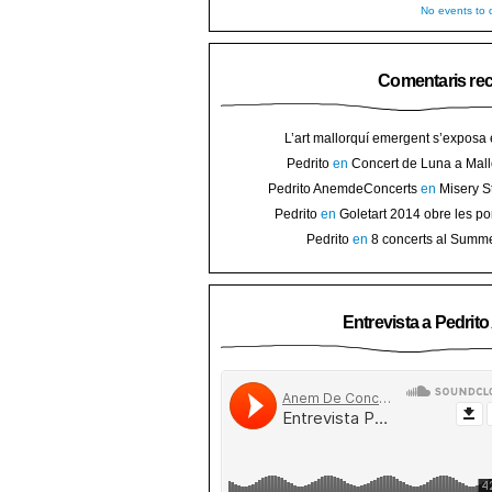
No events to d
Comentaris re
L’art mallorquí emergent s’exposa
carrer de Binissalem ⋆ Noticias de 
Pedrito
en
Concert de Luna a Mall
Goletart 2014 obre les portes a l’
sorteig d’en
Pedrito AnemdeConcerts
en
Misery S
Binis
presenten nou disc al Teatre Mar i Te
Pedrito
en
Goletart 2014 obre les po
l’art de Bini
Pedrito
en
8 concerts al Summ
Festival per celebrar 10 anys de Pec
Entrevista a Pedrit