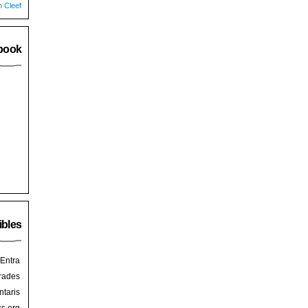
n Cleef
book
ibles
Entra
rades
taris