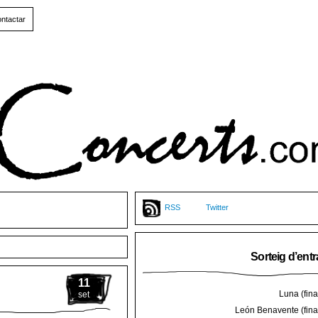
ntactar
RSS
Twitter
Sorteig d’ent
11
Luna (final
set
León Benavente (final