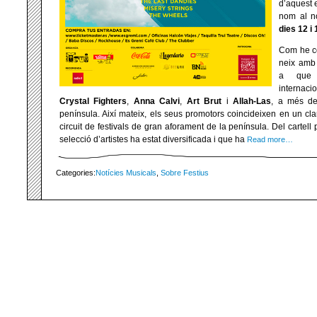
d’aquest 
nom al no
dies 12 i
Com he c
neix amb 
a que 
interna
Crystal
Fighters
,
Anna
Calvi
,
Art
Brut
i
Allah-Las
, a més de
península. Així mateix, els seus promotors coincideixen en un clar
circuit de festivals de gran aforament de la península. Del cartell
selecció d’artistes ha estat diversificada i que ha
Read more…
Categories:
Notícies Musicals
,
Sobre Festius