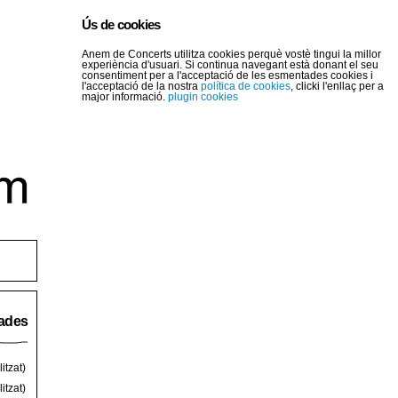
Ús de cookies
Anem de Concerts utilitza cookies perquè vostè tingui la millor
experiència d'usuari. Si continua navegant està donant el seu
consentiment per a l'acceptació de les esmentades cookies i
l'acceptació de la nostra
política de cookies
, clicki l'enllaç per a
major informació.
plugin cookies
rades
itzat)
itzat)