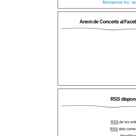
Monserrat Inc.
Va
Anem de Concerts al Face
RSS dispon
RSS
de les ent
RSS
dels comen