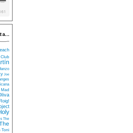
t a…
each
Club
rtín
 Hanzo
ky
Joe
anges
icana
Mad
liva
Roig!
ject
Holy
ds
The
The
s
Toni