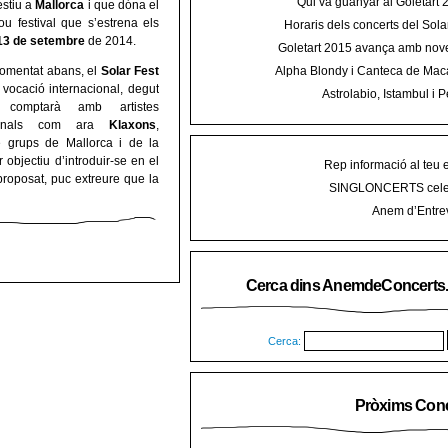
Qui va guanyar al Goletart
estiu a
Mallorca
i que dóna el
u festival que s’estrena els
Horaris dels concerts del Sola
 13 de setembre
de 2014.
2015 a Mal
Goletart 2015 avança amb nove
encetarà la LI Festa des Vermar a
omentat abans, el
Solar Fest
Alpha Blondy i Canteca de Mac
del Ra
concert al Mallorca Roots Fe
vocació internacional, degut
Astrolabio, Istambul i P
comptarà amb artistes
AnemdeConcerts al cicle Hortel
cionals com ara
Klaxons
,
 grups de Mallorca i de la
 objectiu d’introduir-se en el
Rep informació al teu 
 proposat, puc extreure que la
SINGLONCERTS cele
Anem d’Entrev
Cerca dins AnemdeConcerts
Cerca:
Pròxims Conc