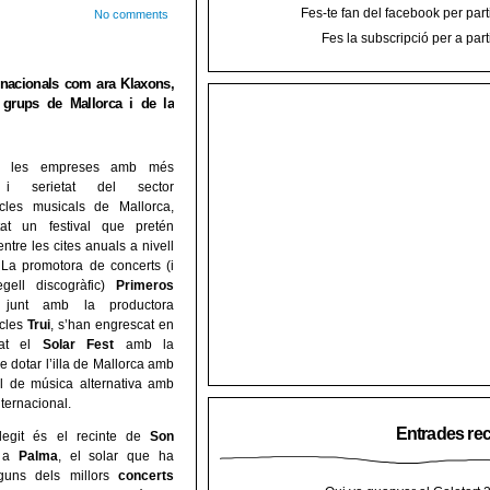
Fes-te fan del facebook per part
No comments
Fes la subscripció per a part
ernacionals com ara Klaxons,
e grups de Mallorca i de la
 les empreses amb més
i i serietat del sector
acles musicals de Mallorca,
at un festival que pretén
entre les cites anuals a nivell
 La promotora de concerts (i
gell discogràfic)
Primeros
 junt amb la productora
acles
Trui
, s’han engrescat en
itat el
Solar Fest
amb la
e dotar l’illa de Mallorca amb
al de música alternativa amb
nternacional.
Entrades re
elegit és el recinte de
Son
a
Palma
, el solar que ha
lguns dels millors
concerts