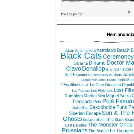
Hem anuncia
Astrolabio
Beach B
Akari
Antònia Font
Black Cats
Ceremoney
Doctor Ma
Dinamo
Sibarita
Clavo
Donallop
Hattori
Gran Sol
Jans
Surf Experience
Invasores de Marte
Jordi Mar
Crepúsculo
John Tirado
La Gran Orquesta Republ
L'Equilibriste
L.A.
Lost Fills
Los Fletchers
Las Rusters
O
Miquel Serra
Rumblers
Manfel
Men
Pujà Fasuà
Trencada
Petit
Saxophobia Funk Pro
Satellites
Son & The 
Siberian Escape
Ghosts
Sterlin
The Black Bear
Soslayo
The Monster Ones
Last Dandies
Prussians
The Thunder
The Scrap