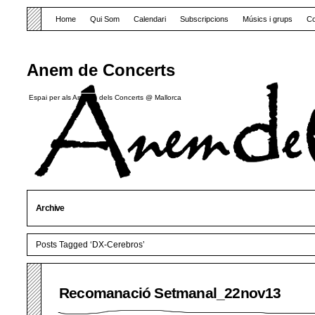
Home
Qui Som
Calendari
Subscripcions
Músics i grups
Co
Anem de Concerts
Espai per als Amants dels Concerts @ Mallorca
Archive
Posts Tagged ‘DX-Cerebros’
Recomanació Setmanal_22nov13