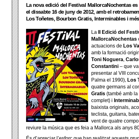
La nova edició del Festival MallorcaNochentas es
el dissabte 16 de juny de 2012, amb el retrobame
Los Toñetes, Bourbon Gratis, Interminables i més
La
II Edició del Festi
MallorcaNochentas
actuacions de
Los V
amb la formació origi
Toni Noguera
,
Carlo
Constantini
– que va 
presentar al VIII con
Palma el 1990),
Los 
quatre germans al co
Gratis
(també amb la f
complet) i
Interminab
baixista originals, a
teclista, guitarra, bat
vent de quatre compo
reviure la música que es feia a Mallorca als anys 80
És d’apreciar l’esforç que han realitzat aquests gr