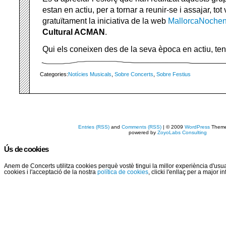
estan en actiu, per a tornar a reunir-se i assajar, tot
gratuïtament la iniciativa de la web
MallorcaNochen
Cultural ACMAN
.
Qui els coneixen des de la seva època en actiu, t
Categories:
Notícies Musicals
,
Sobre Concerts
,
Sobre Festius
Entries (RSS)
and
Comments (RSS)
| © 2009
WordPress
Them
powered by
ZoyoLabs Consulting
Ús de cookies
Anem de Concerts utilitza cookies perquè vostè tingui la millor experiència d'us
cookies i l'acceptació de la nostra
política de cookies
, clicki l'enllaç per a major 