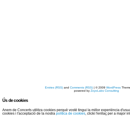
Entries (RSS)
and
Comments (RSS)
| © 2009
WordPress
Them
powered by
ZoyoLabs Consulting
Ús de cookies
Anem de Concerts utilitza cookies perquè vostè tingui la millor experiència d'us
cookies i l'acceptació de la nostra
política de cookies
, clicki l'enllaç per a major 