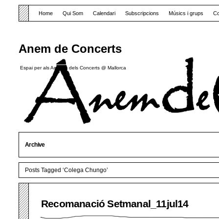
Home
Qui Som
Calendari
Subscripcions
Músics i grups
Co
Anem de Concerts
Espai per als Amants dels Concerts @ Mallorca
Archive
Posts Tagged ‘Colega Chungo’
Recomanació Setmanal_11jul14