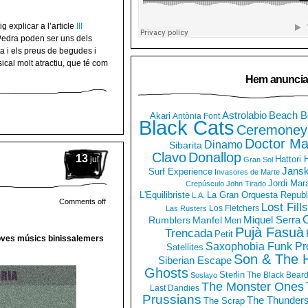
 explicar a l’article
III
a Pedra poden ser uns dels
ta i els preus de begudes i
cal molt atractiu, que té com
Hem anuncia
Astrolabio
Beach B
Akari
Antònia Font
Black Cats
Ceremoney
Doctor Ma
Dinamo
Sibarita
Clavo
Donallop
13
Hattori
jul
Gran Sol
Jans
Surf Experience
Invasores de Marte
Jordi Mar
Crepúsculo
John Tirado
La Gran Orquesta Republ
L'Equilibriste
L.A.
Comments off
Lost Fills
Los Fletchers
Las Rusters
O
Miquel Serra
Rumblers
Manfel
Men
Pujà Fasuà
Trencada
Petit
 joves músics binissalemers
Saxophobia Funk Pro
Satellites
Son & The 
Siberian Escape
Ghosts
Sterlin
The Black Bear
Soslayo
The Monster Ones
Last Dandies
Prussians
The Thunder
The Scrap