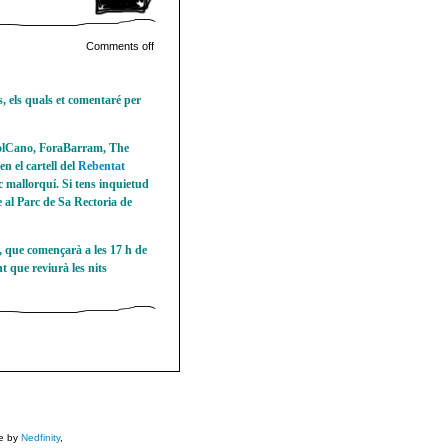
Comments off
, els quals et comentaré per
 PolCano, ForaBarram, The
en el cartell del
Rebentat
c mallorquí. Si tens inquietud
e al Parc de Sa Rectoria de
, que començarà a les 17 h de
 que reviurà les nits
e by
Nedfinity
,