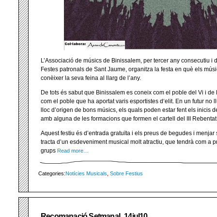
L’Associació de músics de Binissalem, per tercer any consecutiu i 
Festes patronals de Sant Jaume, organitza la festa en què els músi
conèixer la seva feina al llarg de l’any.
De tots és sabut que Binissalem es coneix com el poble del Vi i d
com el poble que ha aportat varis esportistes d‘elit. En un futur no 
lloc d’origen de bons músics, els quals poden estar fent els inicis 
amb alguna de les formacions que formen el cartell del III Rebentat
Aquest festiu és d’entrada gratuïta i els preus de begudes i menjar
tracta d’un esdeveniment musical molt atractiu, que tendrà com a p
grups
Read more…
Categories:
Notícies Musicals
,
Sobre Festius
Recomanació Setmanal_14jul10