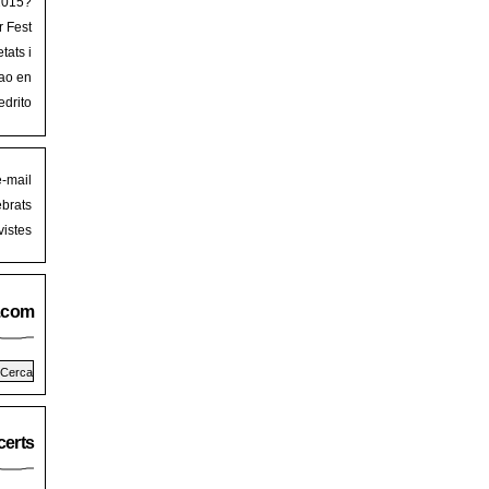
 2015?
r Fest
lorca
tats i
mb art
ao en
iguer
stival
edrito
laFest
e-mail
brats
istes
.com
erts