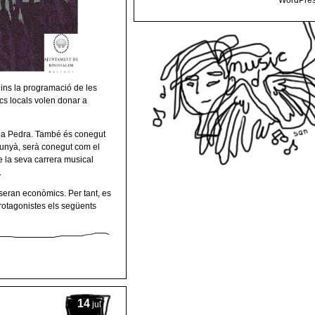
WordPres
dins la programació de les
cs locals volen donar a
e la Pedra. També és conegut
llunyà, serà conegut com el
de la seva carrera musical
.
 seran econòmics. Per tant, es
rotagonistes els següents
14
jul