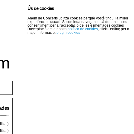
Ús de cookies
Anem de Concerts utilitza cookies perquè vostè tingui la millor
experiència d'usuari. Si continua navegant està donant el seu
consentiment per a l'acceptació de les esmentades cookies i
l'acceptació de la nostra
política de cookies
, clicki l'enllaç per a
major informació.
plugin cookies
rades
itzat)
itzat)