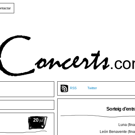
ntactar
RSS
Twitter
Sorteig d’ent
20
jul
Luna (final
León Benavente (final