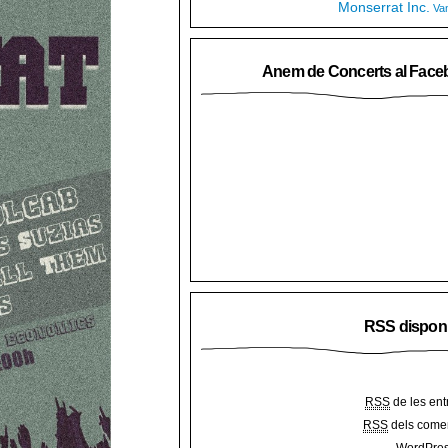
Monserrat Inc.
Va
Anem de Concerts al Face
RSS dispon
RSS
de les ent
RSS
dels comen