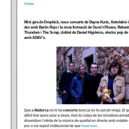
Pedrito
Mini gira de Dropkick, nous concerts de Dayna Kurtz, Astrolabio i
dur amb Barón Rojo i la nova formació de Guns’n’Roses, Reben
Thunders i The Scrap, doblet de Daniel Higiénico, electro pop de 
amb AD&V’s.
Que a
Mallorca
no hi ha
concerts
bons ja no ho pot dir ningú. El qu
difícil triar quins anar a veure. Això és culpa de les iniciatives pri
dinamitzen l’oferta de la música de qualitat en directe amb notable 
poc o nul suport institucional de que
Read more…