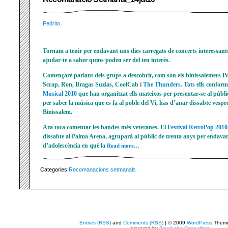
Pedrito
Tornam a tenir per endavant uns dies carregats de concerts interessants
ajudar-te a saber quins poden ser del teu interès.
Començaré parlant dels grups a descobrir, com són els binissalemers
Scrap, Ron, Bragas Suzias, CoolCab i
The Thunders
. Tots ells conform
Musical 2010
que han organitzat ells mateixos per presentar-se al públi
per saber la música que es fa al poble del Vi, has d’anar dissabte vespr
Binissalem.
Ara toca comentar les bandes més veteranes. El
Festival RetroPop 2010
dissabte al Palma Arena, agruparà al públic de trenta anys per endavant
d’adolescència en què la
Read more…
Categories:
Recomanacions setmanals
Entries (RSS)
and
Comments (RSS)
| © 2009
WordPress
Them