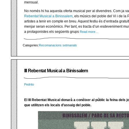
mensual.
No només hi ha aquesta oferta musical per al divendres. Com ja vaig
Rebentat Musical a Binissalem
, els músics del poble del Vi i de l
artistes a tenir en compte en breu. Aquest festiu és d’entrada gratuï
menjar seran econòmics. Per tant, es tracta d’un esdeveniment musi
a protagonistes els següents grups
Read more…
Categories:
Recomanacions setmanals
III Rebentat Musical a Binissalem
Pedrito
El III Rebentat Musical donarà a conèixer al públic la feina dels
que utilitzen els locals d’assaig del poble.