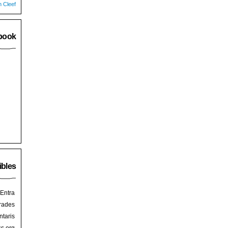
n Cleef
book
ibles
Entra
rades
taris