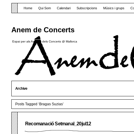
Home
Qui Som
Calendari
Subscripcions
Músics i grups
Co
Anem de Concerts
Espai per als Amants dels Concerts @ Mallorca
Archive
Posts Tagged ‘Bragas Suzias’
Recomanació Setmanal_20jul12