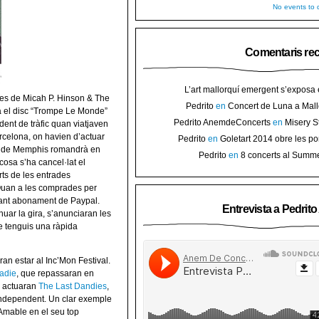
No events to d
Comentaris re
L’art mallorquí emergent s’exposa
res de Micah P. Hinson & The
carrer de Binissalem ⋆ Noticias de 
Pedrito
en
Concert de Luna a Mall
ra el disc “Trompe Le Monde”
Goletart 2014 obre les portes a l’
sorteig d’en
Pedrito AnemdeConcerts
en
Misery S
ident de tràfic quan viatjaven
Binis
presenten nou disc al Teatre Mar i Te
rcelona, on havien d’actuar
Pedrito
en
Goletart 2014 obre les po
 el de Memphis romandrà en
l’art de Bini
Pedrito
en
8 concerts al Summ
cosa s’ha cancel·lat el
Festival per celebrar 10 anys de Pec
rts de les entrades
 Quan a les comprades per
nçant abonament de Paypal.
Entrevista a Pedrit
uar la gira, s’anunciaran les
 tenguis una ràpida
an estar al Inc’Mon Festival.
adie
, que repassaran en
ls actuaran
The Last Dandies
,
ndependent. Un clar exemple
 Amable en el seu top