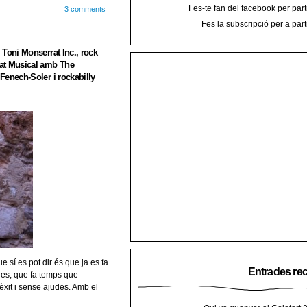
Fes-te fan del facebook per part
3 comments
Fes la subscripció per a part
 Toni Monserrat Inc., rock
tat Musical amb The
Fenech-Soler i rockabilly
e sí es pot dir és que ja es fa
Entrades re
vades, que fa temps que
èxit i sense ajudes. Amb el