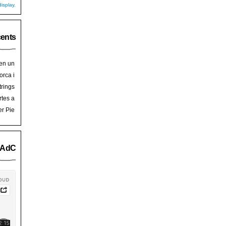
isplay.
cents
 en un
hoy
en
orca i
art de
trades
trings
salem
rra de
rtes a
Palma
ssalem
er Pie
an Pie
o AdC