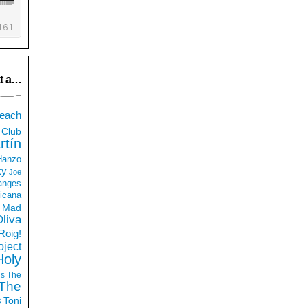
t a…
each
Club
rtín
 Hanzo
ky
Joe
anges
icana
Mad
liva
Roig!
ject
Holy
ds
The
The
s
Toni