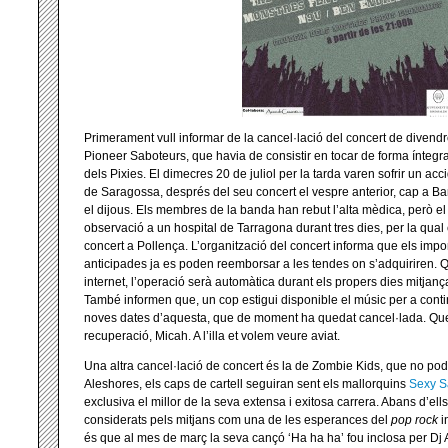
Primerament vull informar de la cancel·lació del concert de divend
Pioneer Saboteurs, que havia de consistir en tocar de forma ínteg
dels Pixies. El dimecres 20 de juliol per la tarda varen sofrir un acc
de Saragossa, després del seu concert el vespre anterior, cap a Ba
el dijous. Els membres de la banda han rebut l’alta mèdica, però
observació a un hospital de Tarragona durant tres dies, per la qual 
concert a Pollença. L’organització del concert informa que els impo
anticipades ja es poden reemborsar a les tendes on s’adquiriren.
internet, l’operació serà automàtica durant els propers dies mitja
També informen que, un cop estigui disponible el músic per a contin
noves dates d’aquesta, que de moment ha quedat cancel·lada. Que
recuperació, Micah. A l’illa et volem veure aviat.
Una altra cancel·lació de concert és la de Zombie Kids, que no podr
Aleshores, els caps de cartell seguiran sent els mallorquins
Sexy S
exclusiva el millor de la seva extensa i exitosa carrera. Abans d’el
considerats pels mitjans com una de les esperances del
pop rock
i
és que al mes de març la seva cançó ‘Ha ha ha’ fou inclosa per Dj