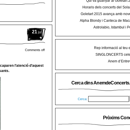
Qui va guanyar al Goletart
Horaris dels concerts del Sola
2015 a Mal
Goletart 2015 avança amb nove
encetarà la LI Festa des Vermar a
Alpha Blondy i Canteca de Mac
del Ra
concert al Mallorca Roots Fe
Astrolabio, Istambul i P
21
AnemdeConcerts al cicle Hortel
jul
Rep informació al teu 
Comments off
SINGLONCERTS cele
Anem d’Entrev
acaparen l’atenció d’aquest
sants.
Cerca dins AnemdeConcerts
Cerca:
Pròxims Conc