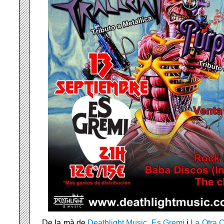
De la mà de
Deathlight Music
,
Es Gremi
i
La Otra C