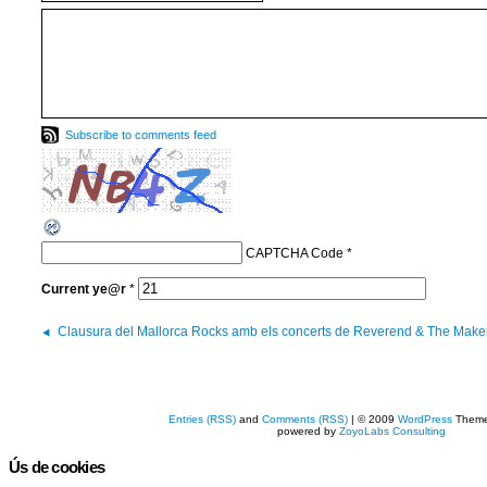
Subscribe to comments feed
CAPTCHA Code
*
Current
ye@r
*
Clausura del Mallorca Rocks amb els concerts de Reverend & The Maker
Entries (RSS)
and
Comments (RSS)
| © 2009
WordPress
Them
powered by
ZoyoLabs Consulting
Ús de cookies