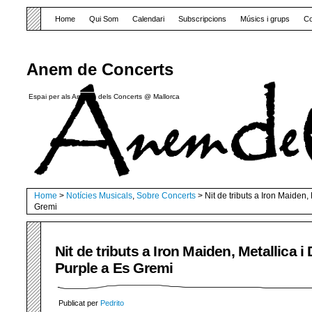
Home
Qui Som
Calendari
Subscripcions
Músics i grups
Co
Anem de Concerts
Espai per als Amants dels Concerts @ Mallorca
Home
>
Notícies Musicals
,
Sobre Concerts
> Nit de tributs a Iron Maiden,
Gremi
Nit de tributs a Iron Maiden, Metallica i
Purple a Es Gremi
Publicat per
Pedrito