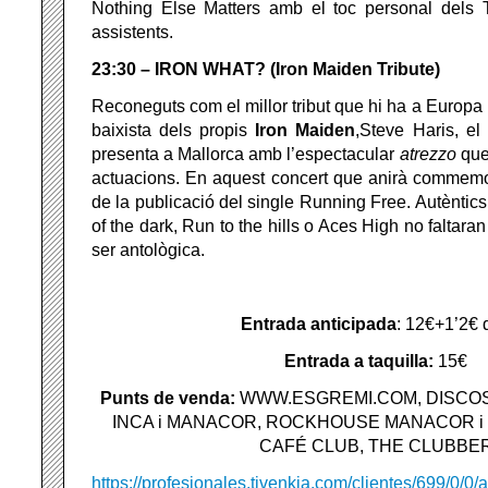
Nothing Else Matters amb el toc personal dels Tr
assistents.
23:30 – IRON WHAT? (Iron Maiden Tribute)
Reconeguts com el millor tribut que hi ha a Europa i
baixista dels propis
Iron Maiden
,Steve Haris, el
presenta a Mallorca amb l’espectacular
atrezzo
que 
actuacions. En aquest concert que anirà commemor
de la publicació del single Running Free. Autèntic
of the dark, Run to the hills o Aces High no faltara
ser antològica.
Entrada anticipada
: 12€+1’2€ 
Entrada a taquilla:
15€
Punts de venda:
WWW.ESGREMI.COM, DISCOS
INCA i MANACOR, ROCKHOUSE MANACOR i 
CAFÉ CLUB, THE CLUBBE
https://profesionales.tivenkia.com/clientes/699/