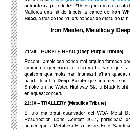
setembre
a patir de les
21h
, es presenta a la sal
Mallorca una nit de tributs, a càrrec de
Iron Wh
Head
, a tres de les millors bandes de
metal
de la hi
Iron Maiden, Metallica y Dee
21:30 – PURPLE HEAD (Deep Purple Tribute)
Recent i ambiciosa banda mallorquina formada per
sobrada experiència a l’escena balear i que, a 
quelcom que molts han intentat i s’han quedat 
banda tribut a
Deep Purple
que realment soni 
Smoke on the Water, Highway Star o Black Night 
en aquest concert.
22:30 – TRALLERY (Metallica Tribute)
El trio mallorquí guanyador del WOA Metal Ba
Resurrection Band Contest 2014, participarà en 
homenejant a
Metallica.
Els clàssics Enter Sandma