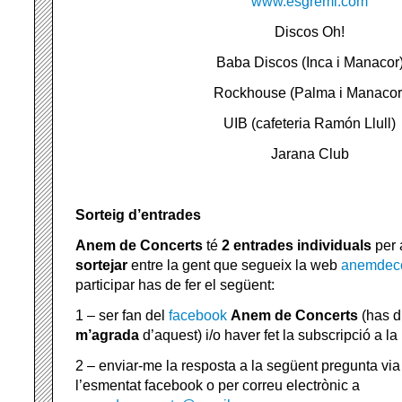
www.esgremi.com
Discos Oh!
Baba Discos (Inca i Manacor
Rockhouse (Palma i Manacor
UIB (cafeteria Ramón Llull)
Jarana Club
Sorteig d’entrades
Anem de Concerts
té
2 entrades individuals
per 
sortejar
entre la gent que segueix la web
anemdeco
participar has de fer el següent:
1 – ser fan del
facebook
Anem de Concerts
(has d’
m’agrada
d’aquest) i/o haver fet la subscripció a la
2 – enviar-me la resposta a la següent pregunta via
l’esmentat facebook o per correu electrònic a