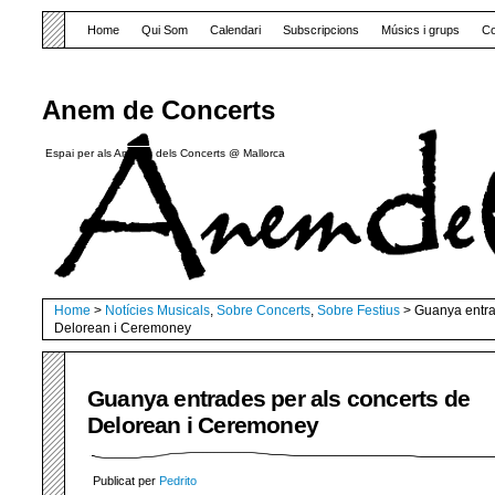
Home
Qui Som
Calendari
Subscripcions
Músics i grups
Co
Anem de Concerts
Espai per als Amants dels Concerts @ Mallorca
Home
>
Notícies Musicals
,
Sobre Concerts
,
Sobre Festius
> Guanya entra
Delorean i Ceremoney
Guanya entrades per als concerts de
Delorean i Ceremoney
Publicat per
Pedrito