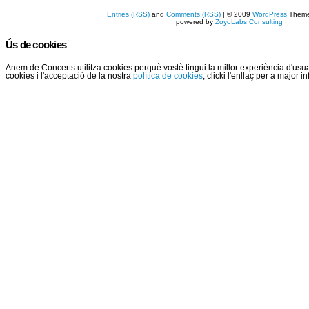
Entries (RSS)
and
Comments (RSS)
| © 2009
WordPress
Them
powered by
ZoyoLabs Consulting
Ús de cookies
Anem de Concerts utilitza cookies perquè vostè tingui la millor experiència d'us
cookies i l'acceptació de la nostra
política de cookies
, clicki l'enllaç per a major 