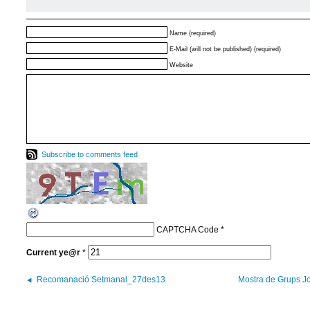
Name (required)
E-Mail (will not be published) (required)
Website
Subscribe to comments feed
CAPTCHA Code
*
Current
ye@r
*
Recomanació Setmanal_27des13
Mostra de Grups Jo