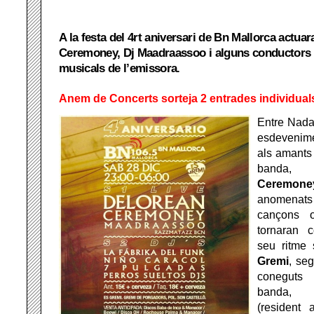
A la festa del 4rt aniversari de Bn Mallorca actua
Ceremoney, Dj Maadraassoo i alguns conductors
musicals de l’emissora.
Anem de Concerts sorteja 2 entrades individual
Entre Nada
esdevenime
als amants
banda, 
Ceremone
anomenats 
cançons 
tornaran 
seu ritme 
Gremi
, se
coneguts
banda
(resident