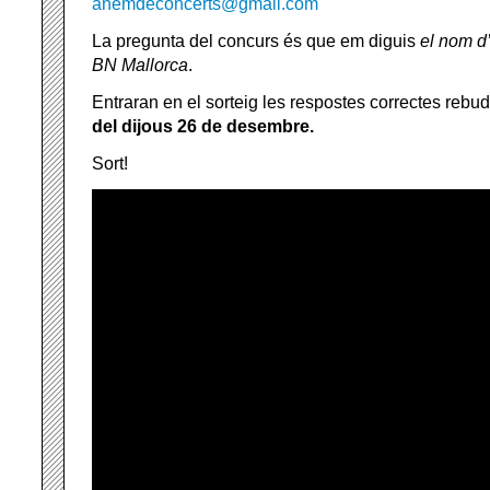
anemdeconcerts@gmail.com
La pregunta del concurs és que em diguis
el nom d
BN Mallorca
.
Entraran en el sorteig les respostes correctes rebu
del dijous 26 de desembre.
Sort!