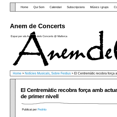
Home
Qui Som
Calendari
Subscripcions
Músics i grups
Co
Anem de Concerts
Espai per als Amants dels Concerts @ Mallorca
Home
>
Notícies Musicals
,
Sobre Festius
> El Centremàtic recobra força 
El Centremàtic recobra força amb actu
de primer nivell
Publicat per
Pedrito