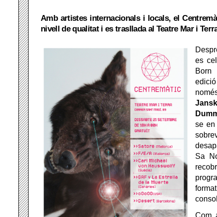
Amb artistes internacionals i locals, el Centrem
nivell de qualitat i es trasllada al Teatre Mar i Terr
Despr
es ce
Born
edici
nomé
Jans
Dumm
se en 
sobre
desap
Sa No
recob
progr
form
consol
Com a