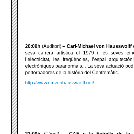
20:00h
(Auditori) –
Carl-Michael von Hausswolff
(
seva carrera artística el 1979 i les seves ei
l’electricitat, les freqüències, l’espai arquitectòn
electròniques paranormals. . La seva actuació pod
pertorbadores de la història del Centremàtic.
http://www.cmvonhausswolff.net/
21:00h
(Túnel) –
GAF y la Estrella de la 