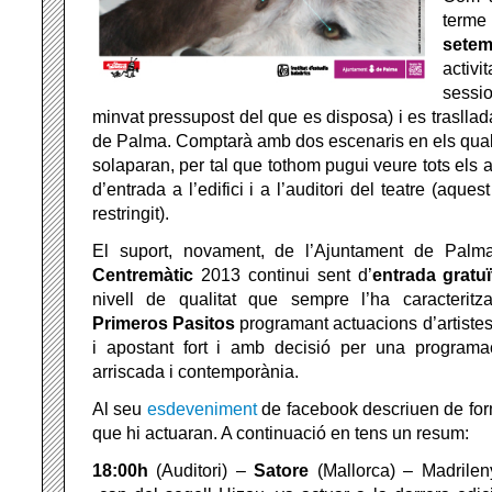
terme
setem
activ
sessi
minvat pressupost del que es disposa) i es trasllad
de Palma. Comptarà amb dos escenaris en els qual
solaparan, per tal que tothom pugui veure tots els ar
d’entrada a l’edifici i a l’auditori del teatre (aqu
restringit).
El suport, novament, de l’Ajuntament de Palma
Centremàtic
2013 continui sent d’
entrada gratuï
nivell de qualitat
que sempre l’ha caracteritz
Primeros Pasitos
programant actuacions d’artistes 
i apostant fort i amb decisió per una programaci
arriscada i contemporània.
Al seu
esdeveniment
de facebook descriuen de for
que hi actuaran. A continuació en tens un resum:
18:00h
(Auditori) –
Satore
(Mallorca) – Madrileny