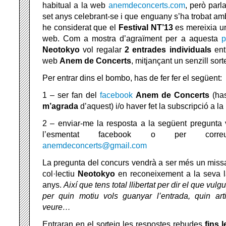
habitual a la web
anemdeconcerts.com
, però parl
set anys celebrant-se i que enguany s’ha trobat amb 
he considerat que el
Festival NT’13
es mereixia u
web. Com a mostra d’agraïment per a aquesta
p
Neotokyo
vol regalar
2 entrades individuals
ent
web
Anem de Concerts
, mitjançant un senzill sort
Per entrar dins el bombo, has de fer fer el següent:
1 – ser fan del
facebook
Anem de Concerts
(has
m’agrada
d’aquest) i/o haver fet la subscripció a la
2 – enviar-me la resposta a la següent pregunta 
l’esmentat facebook o per corre
anemdeconcerts@gmail.com
La pregunta del concurs vendrà a ser més un missat
col·lectiu
Neotokyo
en reconeixement a la seva l
anys.
Així que tens total llibertat per dir el que vul
per quin motiu vols guanyar l’entrada, quin ar
veure…
Entraran en el sorteig les respostes rebudes
fins 