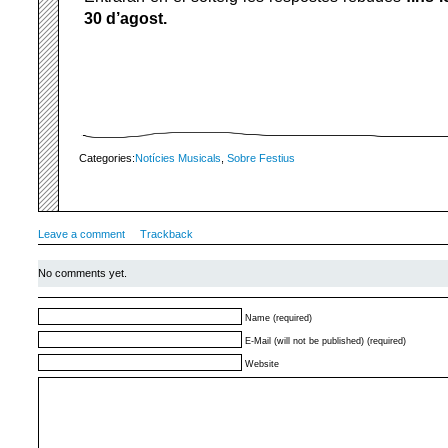
30 d’agost.
Categories:
Notícies Musicals
,
Sobre Festius
Leave a comment
Trackback
No comments yet.
Name (required)
E-Mail (will not be published) (required)
Website