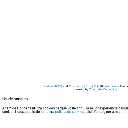
Entries (RSS)
and
Comments (RSS)
| © 2009
WordPress
Them
powered by
ZoyoLabs Consulting
Ús de cookies
Anem de Concerts utilitza cookies perquè vostè tingui la millor experiència d'us
cookies i l'acceptació de la nostra
política de cookies
, clicki l'enllaç per a major 