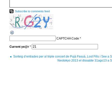
Subscribe to comments feed
CAPTCHA Code
*
Current
ye@r
*
Sorteig d’entrades per al triple concert de Pujà Fasuà, Lost Fills i See a
Neotokyo 2013 el dissabte 31ago13 a 