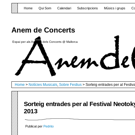
Home
Qui Som
Calendari
Subscripcions
Músics i grups
Co
Anem de Concerts
Espai per als Amants dels Concerts @ Mallorca
Home
>
Notícies Musicals
,
Sobre Festius
> Sorteig entrades per al Festi
Sorteig entrades per al Festival Neotok
2013
Publicat per
Pedrito