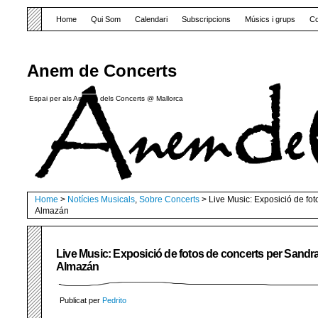
Home
Qui Som
Calendari
Subscripcions
Músics i grups
Co
Anem de Concerts
Espai per als Amants dels Concerts @ Mallorca
Home
>
Notícies Musicals
,
Sobre Concerts
> Live Music: Exposició de fot
Almazán
Live Music: Exposició de fotos de concerts per Sandr
Almazán
Publicat per
Pedrito