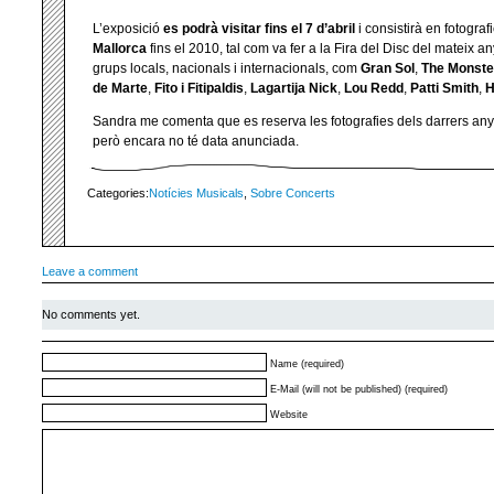
L’exposició
es podrà visitar fins el 7 d’abril
i consistirà en fotogra
Mallorca
fins el 2010, tal com va fer a la Fira del Disc del mateix an
grups locals, nacionals i internacionals, com
Gran
Sol
,
The Monste
de Marte
,
Fito i Fitipaldis
,
Lagartija Nick
,
Lou Redd
,
Patti Smith
,
H
Sandra me comenta que es reserva les fotografies dels darrers anys
però encara no té data anunciada.
Categories:
Notícies Musicals
,
Sobre Concerts
Leave a comment
No comments yet.
Name (required)
E-Mail (will not be published) (required)
Website