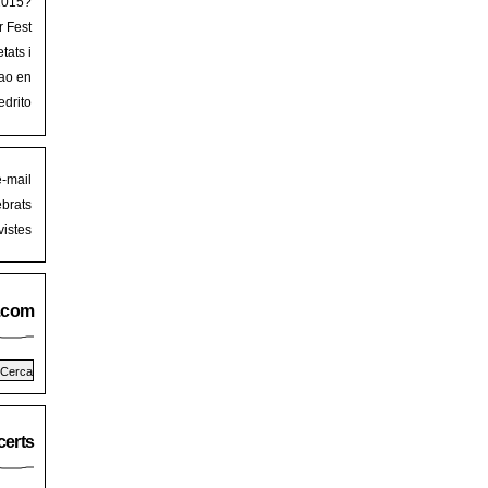
 2015?
r Fest
lorca
tats i
mb art
ao en
iguer
stival
edrito
laFest
e-mail
brats
istes
.com
erts