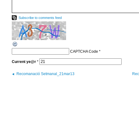
Subscribe to comments feed
CAPTCHA Code
*
Current
ye@r
*
Recomanació Setmanal_21mar13
Rec