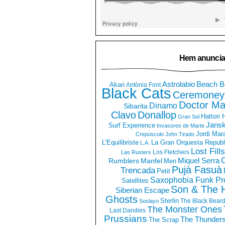
Hem anuncia
Astrolabio
Beach B
Akari
Antònia Font
Black Cats
Ceremoney
Doctor Ma
Dinamo
Sibarita
Clavo
Donallop
Hattori
Gran Sol
Jans
Surf Experience
Invasores de Marte
Jordi Mar
Crepúsculo
John Tirado
La Gran Orquesta Republ
L'Equilibriste
L.A.
Lost Fills
Los Fletchers
Las Rusters
O
Miquel Serra
Rumblers
Manfel
Men
Pujà Fasuà
Trencada
Petit
Saxophobia Funk Pro
Satellites
Son & The 
Siberian Escape
Ghosts
Sterlin
The Black Bear
Soslayo
The Monster Ones
Last Dandies
Prussians
The Thunder
The Scrap