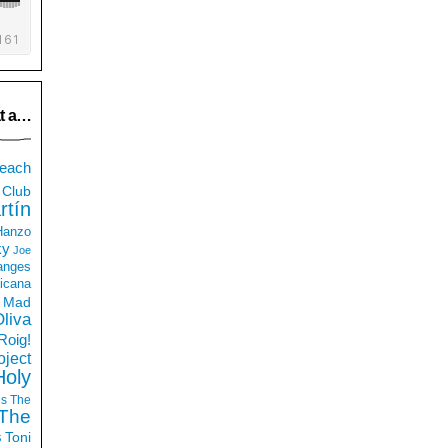
t a…
each
Club
rtín
 Hanzo
ky
Joe
anges
icana
Mad
liva
Roig!
ject
Holy
ds
The
The
s
Toni