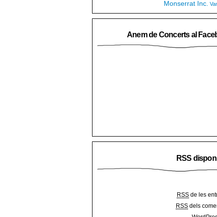
Monserrat Inc.
Va
Anem de Concerts al Face
RSS dispon
RSS
de les ent
RSS
dels comen