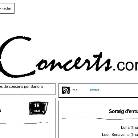
ntactar
os de concerts per Sandra
RSS
Twitter
18
a
mar
Sorteig d’ent
Luna (final
León Benavente (final