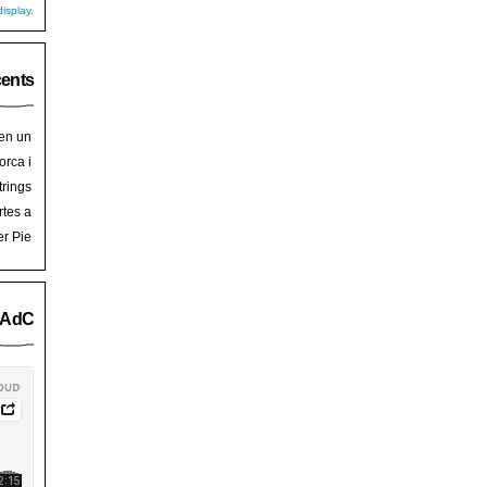
isplay.
cents
 en un
hoy
en
orca i
art de
trades
trings
salem
rra de
rtes a
Palma
ssalem
er Pie
an Pie
o AdC