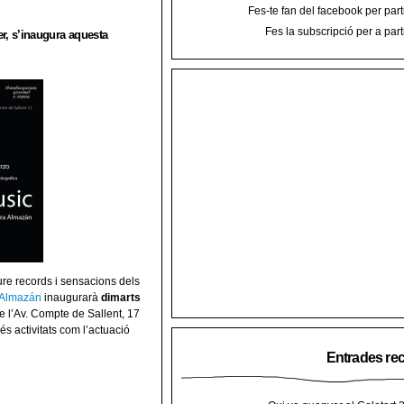
Fes-te fan del facebook per part
Fes la subscripció per a part
r, s’inaugura aquesta
ure records i sensacions dels
 Almazán
inaugurarà
dimarts
e l’Av. Compte de Sallent, 17
s activitats com l’actuació
Entrades re