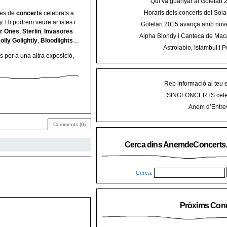
Qui va guanyar al Goletart
Horaris dels concerts del Sola
fies de
concerts
celebrats a
2015 a Mal
y. Hi podrem veure artistes i
Goletart 2015 avança amb nove
r Ones
,
Sterlin
,
Invasores
encetarà la LI Festa des Vermar a
Alpha Blondy i Canteca de Mac
olly Golightly
,
Bloodlights
…
del Ra
concert al Mallorca Roots Fe
Astrolabio, Istambul i P
 per a una altra exposició,
AnemdeConcerts al cicle Hortel
Rep informació al teu 
SINGLONCERTS cele
Anem d’Entrev
Comments (0)
Cerca dins AnemdeConcerts
Cerca:
Pròxims Conc