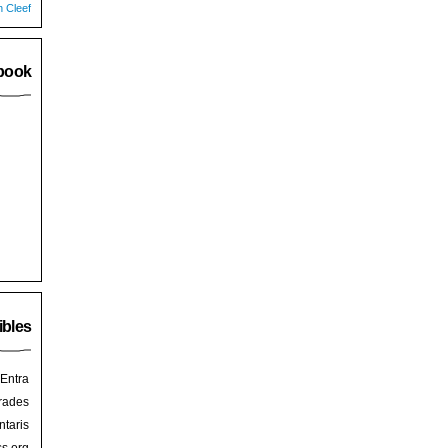
n Cleef
book
ibles
Entra
rades
taris