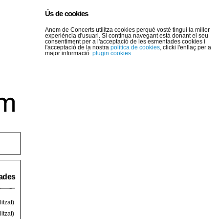
Ús de cookies
Anem de Concerts utilitza cookies perquè vostè tingui la millor
experiència d'usuari. Si continua navegant està donant el seu
consentiment per a l'acceptació de les esmentades cookies i
l'acceptació de la nostra
política de cookies
, clicki l'enllaç per a
major informació.
plugin cookies
rades
itzat)
itzat)