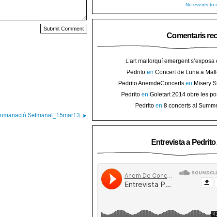
No events to d
Comentaris re
L’art mallorquí emergent s’exposa
carrer de Binissalem ⋆ Noticias de 
Pedrito
en
Concert de Luna a Mall
Goletart 2014 obre les portes a l’
sorteig d’en
Pedrito AnemdeConcerts
en
Misery S
Binis
presenten nou disc al Teatre Mar i Te
Pedrito
en
Goletart 2014 obre les po
l’art de Bini
Pedrito
en
8 concerts al Summ
Festival per celebrar 10 anys de Pec
omanació Setmanal_15mar13
Entrevista a Pedrit