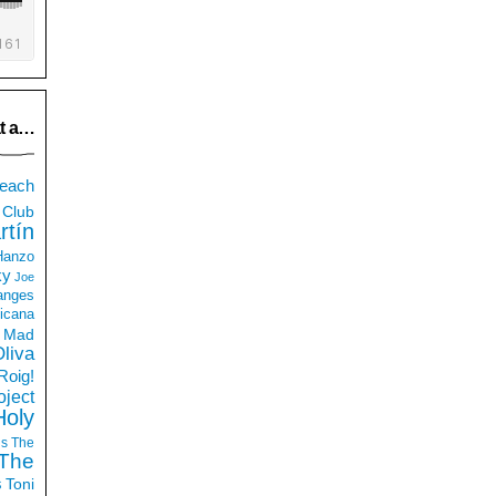
t a…
each
Club
rtín
 Hanzo
ky
Joe
anges
icana
Mad
liva
Roig!
ject
Holy
ds
The
The
s
Toni