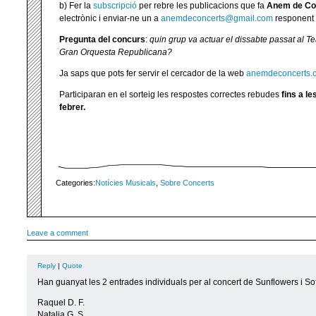
b) Fer la
subscripció
per rebre les publicacions que fa
Anem de Co
electrònic i enviar-ne un a
anemdeconcerts@gmail.com
responent 
Pregunta del concurs
:
quin grup va actuar el dissabte passat al T
Gran Orquesta Republicana?
Ja saps que pots fer servir el cercador de la web
anemdeconcerts.
Participaran en el sorteig les respostes correctes rebudes
fins a l
febrer.
Categories:
Notícies Musicals
,
Sobre Concerts
Leave a comment
Reply
|
Quote
Han guanyat les 2 entrades individuals per al concert de Sunflowers i So
Raquel D. F.
Natalia G. S.