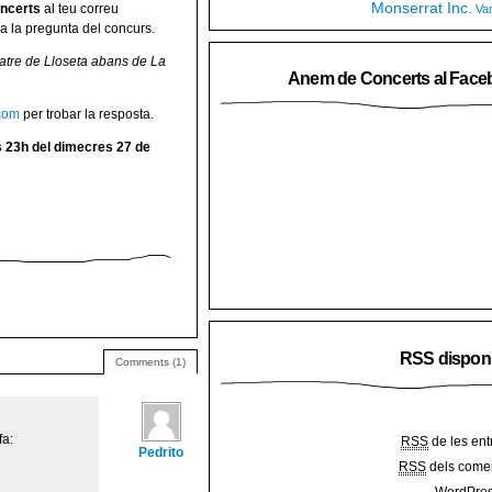
Monserrat Inc.
ncerts
al teu correu
Va
a la pregunta del concurs.
eatre de Lloseta abans de La
Anem de Concerts al Face
com
per trobar la resposta.
es 23h del dimecres 27 de
RSS dispon
Comments (1)
fa:
RSS
de les ent
Pedrito
RSS
dels comen