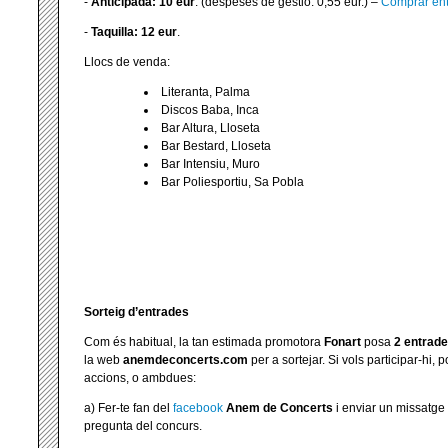
-
Anticipada: 10 eur
. (despeses de gestió: 0,55 eur.) –
Comprar ent
-
Taquilla: 12 eur
.
Llocs de venda:
Literanta, Palma
Discos Baba, Inca
Bar Altura, Lloseta
Bar Bestard, Lloseta
Bar Intensiu, Muro
Bar Poliesportiu, Sa Pobla
Sorteig d’entrades
Com és habitual, la tan estimada promotora
Fonart
posa
2 entrade
la web
anemdeconcerts.com
per a sortejar. Si vols participar-hi, 
accions, o ambdues:
a) Fer-te fan del
facebook
Anem de Concerts
i enviar un missatge 
pregunta del concurs.