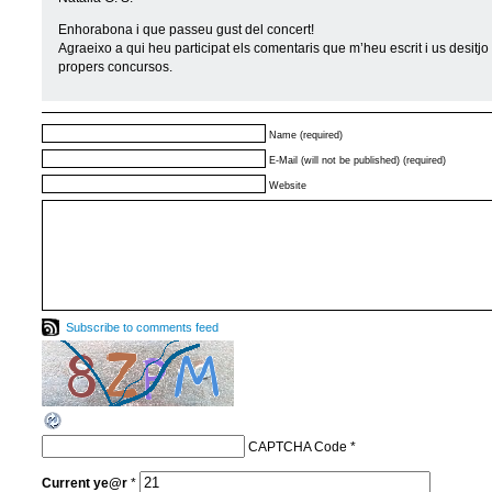
Enhorabona i que passeu gust del concert!
Agraeixo a qui heu participat els comentaris que m’heu escrit i us desitjo 
propers concursos.
Name (required)
E-Mail (will not be published) (required)
Website
Subscribe to comments feed
CAPTCHA Code
*
Current
ye@r
*