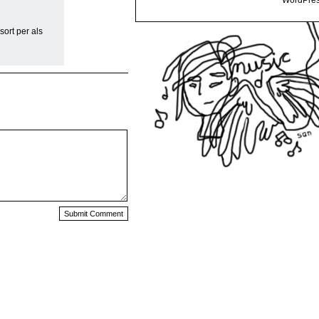
WordPres
sort per als