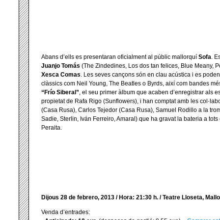
Abans d’ells es presentaran oficialment al públic mallorquí
Sofa
. E
Juanjo Tomás
(The Zindedines, Los dos tan felices, Blue Meany, 
Xesca Comas
. Les seves cançons són en clau acústica i es poden 
clàssics com Neil Young, The Beatles o Byrds, així com bandes més
“Frío Siberal”
, el seu primer àlbum que acaben d’enregistrar als 
propietat de Rafa Rigo (Sunflowers), i han comptat amb les col·la
(Casa Rusa), Carlos Tejedor (Casa Rusa), Samuel Rodillo a la trom
Sadie, Sterlin, Iván Ferreiro, Amaral) que ha gravat la bateria a tots
Peraita.
Dijous 28 de febrero, 2013 / Hora: 21:30 h. / Teatre Lloseta, Mall
Venda d’entrades: