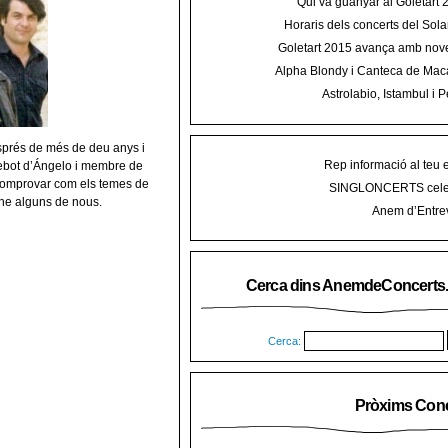
Qui va guanyar al Goletart
Horaris dels concerts del Sola
2015 a Mal
Goletart 2015 avança amb nove
encetarà la LI Festa des Vermar a
Alpha Blondy i Canteca de Mac
del Ra
concert al Mallorca Roots Fe
Astrolabio, Istambul i P
AnemdeConcerts al cicle Hortel
esprés de més de
deu anys i
Rep informació al teu 
bot d’Ángelo i membre de
comprovar com els temes de
SINGLONCERTS cele
-ne alguns de nous.
Anem d’Entrev
Cerca dins AnemdeConcerts
Cerca:
Pròxims Conc