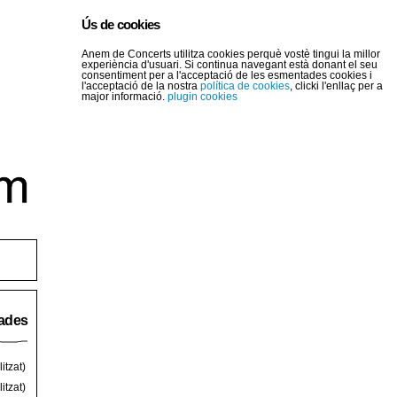
Ús de cookies
Anem de Concerts utilitza cookies perquè vostè tingui la millor
experiència d'usuari. Si continua navegant està donant el seu
consentiment per a l'acceptació de les esmentades cookies i
l'acceptació de la nostra
política de cookies
, clicki l'enllaç per a
major informació.
plugin cookies
rades
itzat)
itzat)