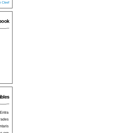
n Cleef
book
ibles
Entra
rades
taris