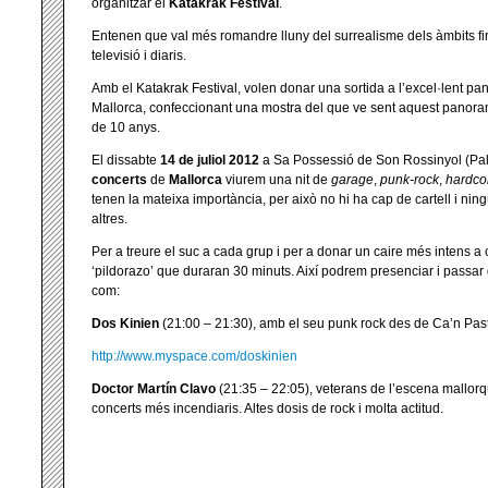
organitzar el
Katakrak Festival
.
Entenen que val més romandre lluny del surrealisme dels àmbits fi
televisió i diaris.
Amb el Katakrak Festival, volen donar una sortida a l’excel·lent 
Mallorca, confeccionant una mostra del que ve sent aquest panor
de 10 anys.
El dissabte
14 de juliol 2012
a Sa Possessió de Son Rossinyol (Pal
concerts
de
Mallorca
viurem una nit de
garage
,
punk-rock
,
hardco
tenen la mateixa importància, per això no hi ha cap de cartell i ni
altres.
Per a treure el suc a cada grup i per a donar un caire més intens a
‘pildorazo’ que duraran 30 minuts. Així podrem presenciar i passar 
com:
Dos Kinien
(21:00 – 21:30), amb el seu punk rock des de Ca’n Pasti
http://www.myspace.com/doskinien
Doctor Martín Clavo
(21:35 – 22:05), veterans de l’escena mallorq
concerts més incendiaris. Altes dosis de rock i molta actitud.