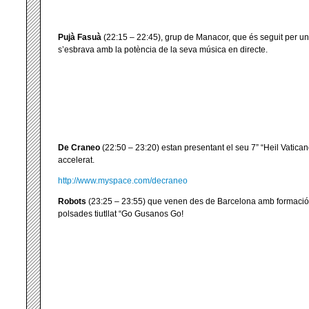
Pujà Fasuà
(22:15 – 22:45), grup de Manacor, que és seguit per u
s’esbrava amb la potència de la seva música en directe.
De Craneo
(22:50 – 23:20) estan presentant el seu 7” “Heil Vatica
accelerat.
http://www.myspace.com/decraneo
Robots
(23:25 – 23:55) que venen des de Barcelona amb formació 
polsades tiutllat “Go Gusanos Go!