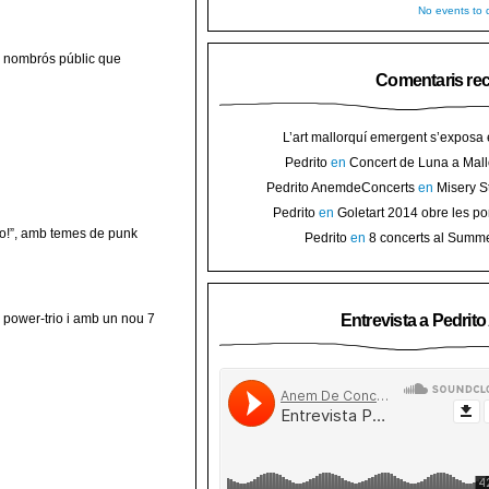
No events to d
n nombrós públic que
Comentaris re
L’art mallorquí emergent s’exposa
carrer de Binissalem ⋆ Noticias de 
Pedrito
en
Concert de Luna a Mall
Goletart 2014 obre les portes a l’
sorteig d’en
Pedrito AnemdeConcerts
en
Misery S
Binis
presenten nou disc al Teatre Mar i Te
Pedrito
en
Goletart 2014 obre les po
l’art de Bini
no!”, amb temes de punk
Pedrito
en
8 concerts al Summ
Festival per celebrar 10 anys de Pec
Entrevista a Pedrit
power-trio i amb un nou 7