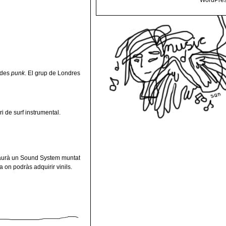
WordPres
ades
punk
. El grup de Londres
i de surf instrumental.
i haurà un Sound System muntat
 on podràs adquirir vinils.