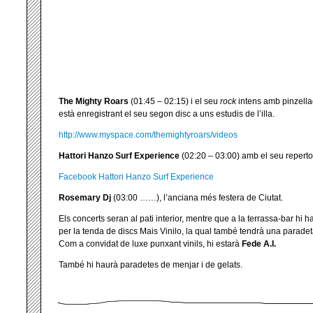
The Mighty Roars
(01:45 – 02:15) i el seu
rock
intens amb pinzell
està enregistrant el seu segon disc a uns estudis de l’illa.
http://www.myspace.com/themightyroars/videos
Hattori Hanzo Surf Experience
(02:20 – 03:00) amb el seu repertor
Facebook Hattori Hanzo Surf Experience
Rosemary Dj
(03:00 ……), l’anciana més festera de Ciutat.
Els concerts seran al pati interior, mentre que a la terrassa-bar h
per la tenda de discs Mais Vinilo, la qual també tendrà una paradeta
Com a convidat de luxe punxant vinils, hi estarà
Fede A.I.
També hi haurà paradetes de menjar i de gelats.