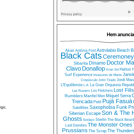
Hem anuncia
Astrolabio
Beach B
Akari
Antònia Font
Black Cats
Ceremoney
Doctor Ma
Dinamo
Sibarita
Clavo
Donallop
Hattori
Gran Sol
Jans
Surf Experience
Invasores de Marte
Jordi Mar
Crepúsculo
John Tirado
La Gran Orquesta Republ
L'Equilibriste
L.A.
Lost Fills
Los Fletchers
Las Rusters
O
Miquel Serra
Rumblers
Manfel
Men
Pujà Fasuà
Trencada
Petit
Saxophobia Funk Pro
gic.
Satellites
Son & The 
Siberian Escape
Ghosts
Sterlin
The Black Bear
Soslayo
The Monster Ones
Last Dandies
Prussians
The Thunder
The Scrap