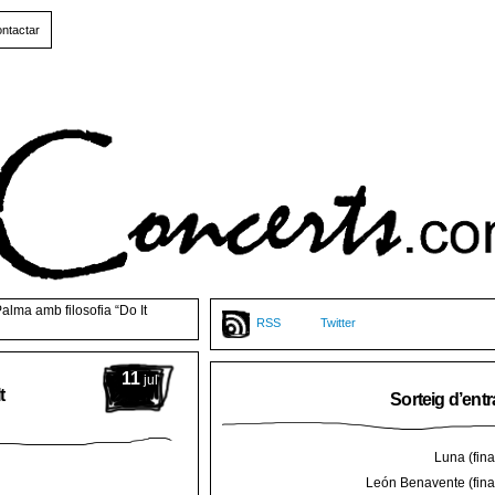
ntactar
alma amb filosofia “Do It
RSS
Twitter
11
jul
t
Sorteig d’ent
Luna (final
León Benavente (final