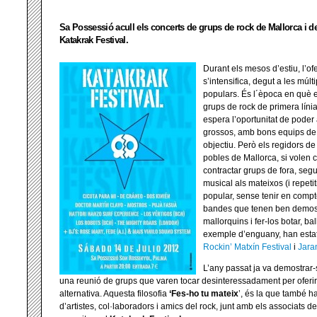
Sa Possessió acull els concerts de grups de rock de Mallorca i de 
Katakrak Festival.
Durant els mesos d’estiu, l’of
s’intensifica, degut a les múlt
populars. És l´època en què el
grups de rock de primera línia 
espera l’oportunitat de poder
grossos, amb bons equips de s
objectiu. Però els regidors de
pobles de Mallorca, si volen 
contractar grups de fora, seg
musical als mateixos (i repetit
popular, sense tenir en compt
bandes que tenen ben demos
mallorquins i fer-los botar, bal
exemple d’enguany, han estat l
Rockin’ Matxín Festival
i
Jara
L’any passat ja va demostrar
una reunió de grups que varen tocar desinteressadament per oferir
alternativa. Aquesta filosofia
‘Fes-ho tu mateix
’, és la que també h
d’artistes, col·laboradors i amics del rock, junt amb els associats 