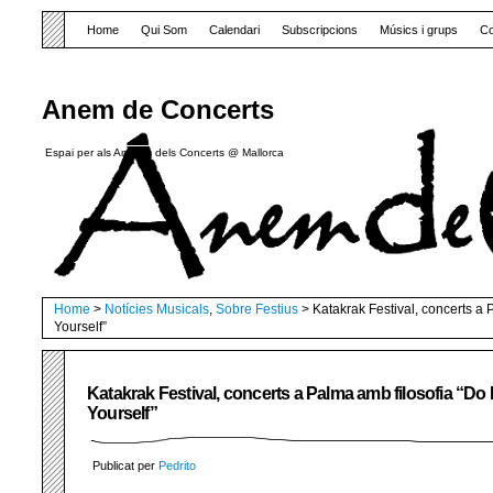
Home
Qui Som
Calendari
Subscripcions
Músics i grups
Co
Anem de Concerts
Espai per als Amants dels Concerts @ Mallorca
Home
>
Notícies Musicals
,
Sobre Festius
> Katakrak Festival, concerts a P
Yourself”
Katakrak Festival, concerts a Palma amb filosofia “Do I
Yourself”
Publicat per
Pedrito