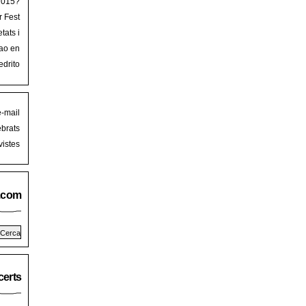
 2015?
r Fest
lorca
tats i
mb art
ao en
iguer
stival
edrito
laFest
e-mail
brats
istes
.com
erts