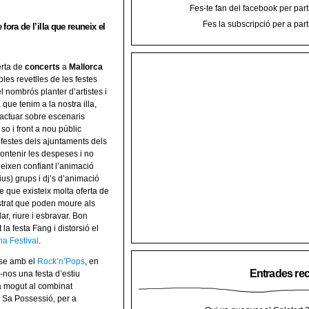
Fes-te fan del facebook per part
Fes la subscripció per a part
fora de l’illa que reuneix el
erta de
concerts
a
Mallorca
iples revetlles de les festes
 nombrós planter d’artistes i
que tenim a la nostra illa,
 actuar sobre escenaris
o i front a nou públic
 festes dels ajuntaments dels
contenir les despeses i no
ueixen confiant l’animació
ius) grups i dj’s d’animació
e que existeix molta oferta de
trat que poden moure als
lar, riure i esbravar. Bon
a festa Fang i distorsió el
na Festival
.
-se amb el
Rock’n’Pops
, en
Entrades re
-nos una festa d’estiu
a mogut al combinat
de Sa Possessió, per a