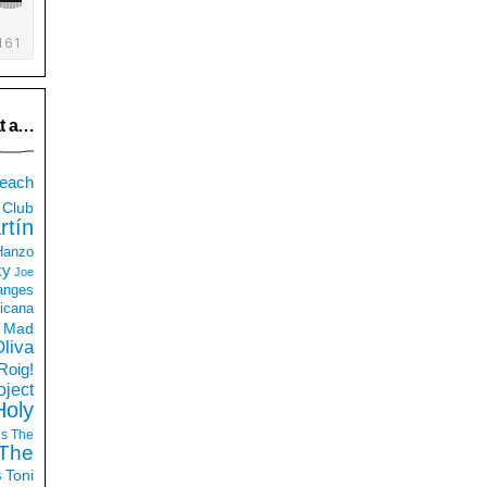
t a…
each
Club
rtín
 Hanzo
ky
Joe
anges
icana
Mad
liva
Roig!
ject
Holy
ds
The
The
s
Toni