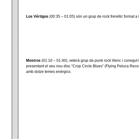
Los Vértigos
(00:35 – 01:05) són un grup de rock frenètic format a
Mostros
(01:10 – 01:40), veterà grup de
punk
rock
illenc i conegut
presentant el seu nou disc “Crop Circle Blues” (Flying Peluca Recor
amb dotze temes enèrgics.