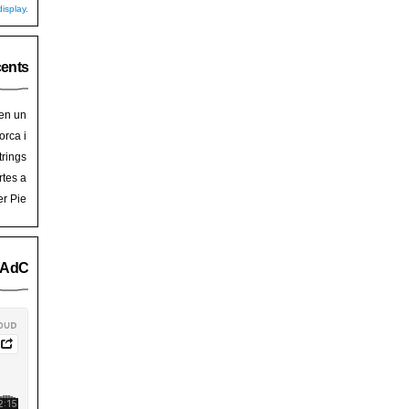
isplay.
cents
 en un
hoy
en
orca i
art de
trades
trings
salem
rra de
rtes a
Palma
ssalem
er Pie
an Pie
o AdC