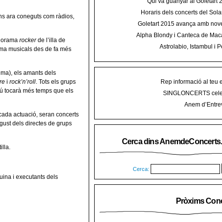
Qui va guanyar al Goletart
Horaris dels concerts del Sola
ns ara coneguts com ràdios,
2015 a Mal
Goletart 2015 avança amb nove
encetarà la LI Festa des Vermar a
Alpha Blondy i Canteca de Mac
del Ra
panorama
rocker
de l’illa
de
concert al Mallorca Roots Fe
Astrolabio, Istambul i P
ama musicals des de fa més
AnemdeConcerts al cicle Hortel
ma), els amants dels
Rep informació al teu 
re
i
rock’n’roll
. Tots els grups
ngú tocarà més temps que els
SINGLONCERTS cele
Anem d’Entrev
 cada actuació, seran concerts
gust dels directes de grups
Cerca dins AnemdeConcerts
lla.
Cerca:
uina i executants dels
Pròxims Conc