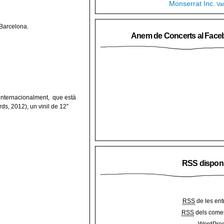
Monserrat Inc.
Va
 Barcelona.
Anem de Concerts al Face
 internacionalment, que està
ds, 2012), un vinil de 12″
RSS dispon
RSS
de les ent
RSS
dels comen