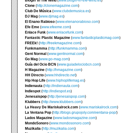
Blogin’ In The Wind
(
www.blogin-in-the-wind.es
)
Clone
(
http://clonemagazine.com
)
Club De Música
(
www.clubdemusica.es
)
DJ Mag
(
www.djmag.es
)
El Enano Rabioso
(
www.elenanorabioso.com
)
Efe Eme
(
www.efeeme.com
)
Enlace Funk
(
www.enlacefunk.com
)
Fantastic Plastic Magazine
(
www.fantasticplasticmag.com
)
FREEk!
(
http://freekmagazine.com
)
Funkmamma
(
http://funkmamma.com
)
Gent Normal
(
www.gentnormal.com
)
Go Mag
(
www.go-mag.com
)
Guía del Ocio BCN
(
www.guiadelociobcn.com
)
H Magazine
(
http://hmagazine.com
)
HH Directo
(
www.hhdirecto.net
)
Hip Hop Life
(
www.hiphoplifemag.es
)
Indienauta
(
http://indienauta.com
)
Indiespot
(
http://indiespot.es
)
Jenesaispop
(
http://jenesaispop.com
)
Klubbers
(
http://www.klubbers.com
)
La Heavy De Mariskalrock.com
(
www.mariskalrock.com
)
La Ventana Pop
(
http://blogs.grupojoly.com/ventana-pop/
)
Lados Magazine
(
www.ladosmagazine.com
)
MondoSonoro
(
www.mondosonoro.com
)
Muzikalia
(
http://muzikalia.com
)