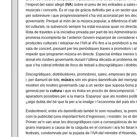
l’impost del valor afegit (
IVA
) sobre el preu de les entrades a sales 
musicals i concerts. És el cop de gràcia definitiu per a un sector 
per sobreviure i que progressivament s’ha vist acorralat per les dec
governants. Perquè al món de la música popular, a diferència d’altres
tot culturals, la subvenció sempre ha estat escassa quan no directam
llista de travetes a la iniciativa privada per part de les Administrac
promesa incomplerta de l’anterior Govern espanyol de considerar el
productes culturals i rebaixar-ne l’IVA al 4% fins a la prohibició a 
sala de concert, passant per les periòdiques traves a promotors i al
impedir que programin música en directe. Especial èmfasi mereix l
donat els nostres governants durant l’última dècada al problema de
que s’ha cobrat infinitat de llocs de treball a discogràfiques i distrib
Discogràfiques, distribuïdores, promotores, sales, empreses de pro
i, per damunt de tots,
músics
són els grans damnificats del menyspre
mostren els nostres governants cap a un sector que suposa bona p
generat per la
cultura
i que es troba en procés de descomposició. 
aparadors possibles per a la marca ‘Espanya’ que als nostres políti
¿algú dubta del bé que fa per a la imatge i l’economia del país els n
Evidentment, entre els damnificats també hi som nosaltres, la pre
com la publicitat (una important font d’ingressos; i insistim: no el di
Primer se’n van anar les discogràfiques com a conseqüència de les
grans marques a causa de la caiguda en el consum i ara ho faran l
festivals, condemnats per la pujada de l’IVA del ministre d’Hisenda