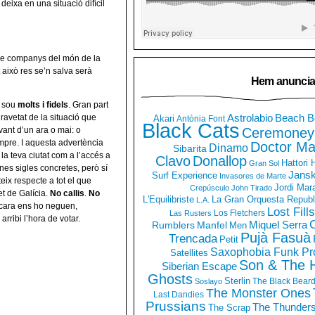
deixa en una situació difícil
de companys del món de la
 això res se’n salva serà
Hem anuncia
e sou
molts i fidels
. Gran part
Astrolabio
Beach B
gravetat de la situació que
Akari
Antònia Font
Black Cats
Ceremoney
vant d’un ara o mai: o
mpre. I aquesta advertència
Doctor Ma
Dinamo
Sibarita
a la teva ciutat com a l’accés a
Clavo
Donallop
Hattori
Gran Sol
nes sigles concretes, però sí
Jans
Surf Experience
Invasores de Marte
ix respecte a tot el que
Jordi Mar
Crepúsculo
John Tirado
et de Galícia.
No callis
.
No
La Gran Orquesta Republ
L'Equilibriste
L.A.
encara ens ho neguen,
Lost Fills
Los Fletchers
Las Rusters
rribi l’hora de votar.
O
Miquel Serra
Rumblers
Manfel
Men
Pujà Fasuà
Trencada
Petit
Saxophobia Funk Pro
Satellites
Son & The 
Siberian Escape
Ghosts
Sterlin
The Black Bear
Soslayo
The Monster Ones
Last Dandies
Prussians
The Thunder
The Scrap