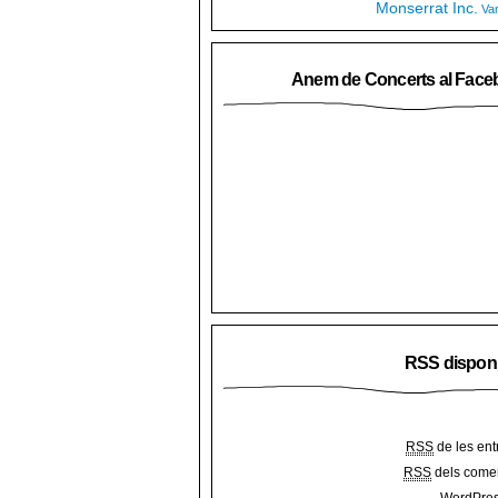
Monserrat Inc.
Va
Anem de Concerts al Face
RSS dispon
RSS
de les ent
RSS
dels comen