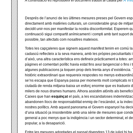
A continuació es reprodueix el document traduït al català per
A Viv
Després de l’anunci de les últimes mesures preses pel Govern es
directament amb matèries culturals, un considerable grup de mitjan
decidit unir-nos per manifestar la nostra disconformitat. Esperem 
continuació sigui compartit anímicament i compti amb tant suport de
possible, tan afectats com nosaltres mateixos.
Totes les capçaleres que signem aquest manifest tenim en comú la 
cadascú reflecteix a la seva manera, amb les pròpies peculiaritats
d’això, una altra característica ens defineix pràcticament a totes: 
pàgines el comentari polític havia estat fins avui tangencial o fins i to
algunes publicacions ja toquen prop dels trenta anys d’existència. T
històric extraordinari que requereix respostes no menys extraordin
se’ns escapa que Espanya passa per moments molt complicats ni
ciutadà de renda mitjana-baixa un esforç enorme que es tradueix di
milers de nous drames humans. Alhora assistim atònits als beneficis
Caixes que han
esquinçat
el país, a les escandaloses indemnitzac
abandonen llocs de responsabilitat enmig de l’escàndol, a la inde
nostres polítics. Amb aquest panorama el Govern espanyol ha decid
d’una situació ja insostenible amb una sèrie de mesures que cond
general a poc menys que la indigència i un sector determinat, el de 
popular, a la desaparició.
Entre les mesures adoptades el passat divendres 13 de juliol hi ha