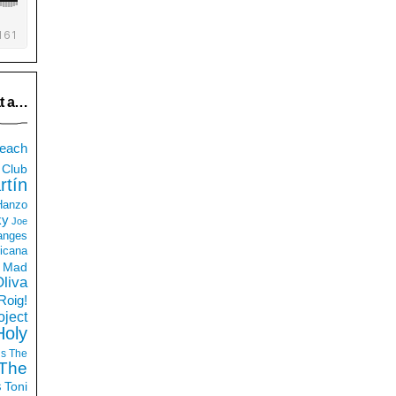
t a…
each
Club
rtín
 Hanzo
ky
Joe
anges
icana
Mad
liva
Roig!
ject
Holy
ds
The
The
s
Toni