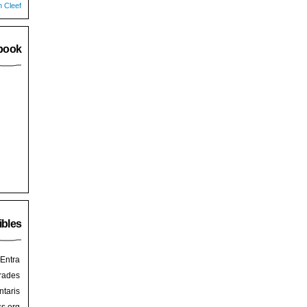
n Cleef
book
ibles
Entra
rades
taris