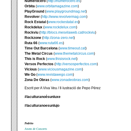
Numerocero
(
http://numerocero.es
)
Orbita
(
www.orbitamagazine.com
)
PlayGround
(
www.playgroundmag.net
)
Revolver
(
http://www.revolvermag.com
)
Rock Estatal (
www.rockestatal.es
)
Rockdelux
(
www.rockdelux.com
)
Rockviu
(
http://blocs.mesvilaweb.cat/rockviu
)
Rockzone
(
http://zona-zero.net
)
Ruta 66
(
www.ruta66.es
)
Time Out Barcelona
(
www.timeout.cat
)
The Metal Circus
(
www.themetalcircus.com
)
This is Rock
(
www.thisisrock.net
)
Versos Perfectos
(
http://versosperfectos.com
)
Vicious
(
www.viciousmagazine.com
)
We Go
(
www.revistawego.com
)
Zona De Obras
(
www.zonadeobras.com
)
Escrit per A Viva Veu / Il·lustració de Pepo Pérez
#laculturanoésunluxe
#
laculturanoesunlujo
Pedrito
Anem de Concerts