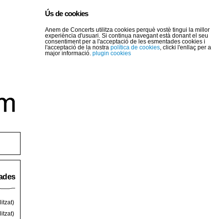
Ús de cookies
Anem de Concerts utilitza cookies perquè vostè tingui la millor
experiència d'usuari. Si continua navegant està donant el seu
consentiment per a l'acceptació de les esmentades cookies i
l'acceptació de la nostra
política de cookies
, clicki l'enllaç per a
major informació.
plugin cookies
rades
itzat)
itzat)