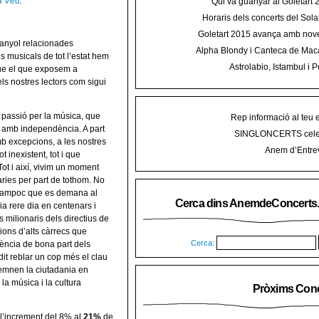
a Veu
.
Qui va guanyar al Goletart
Horaris dels concerts del Sola
2015 a Mal
Goletart 2015 avança amb nove
panyol relacionades
encetarà la LI Festa des Vermar a
Alpha Blondy i Canteca de Mac
s musicals de tot l’estat hem
del Ra
concert al Mallorca Roots Fe
Astrolabio, Istambul i P
que el que exposem a
AnemdeConcerts al cicle Hortel
ls nostres lectors com sigui
passió per la
música, que
Rep informació al teu 
 i amb independència. A part
SINGLONCERTS cele
amb excepcions, a les nostres
Anem d’Entrev
t inexistent, tot i que
ot i així, vivim un moment
àries per part de tothom. No
 tampoc que es demana al
Cerca dins AnemdeConcerts
a rere dia en centenars i
 milionaris dels directius de
ions d’alts càrrecs que
Cerca:
cència de bona part dels
it reblar un cop més el clau
emnen la ciutadania en
la música i la cultura
Pròxims Conc
 l’increment del 8% al
21%
de