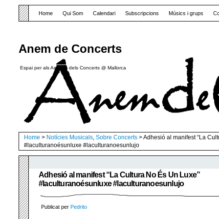
Home
Qui Som
Calendari
Subscripcions
Músics i grups
Co
Anem de Concerts
Espai per als Amants dels Concerts @ Mallorca
Home
>
Notícies Musicals
,
Sobre Concerts
> Adhesió al manifest “La Cul
#laculturanoésunluxe #laculturanoesunlujo
Adhesió al manifest “La Cultura No És Un Luxe”
#laculturanoésunluxe #laculturanoesunlujo
Publicat per
Pedrito