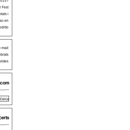
 2015?
r Fest
lorca
tats i
mb art
ao en
iguer
stival
edrito
laFest
e-mail
brats
istes
.com
erts