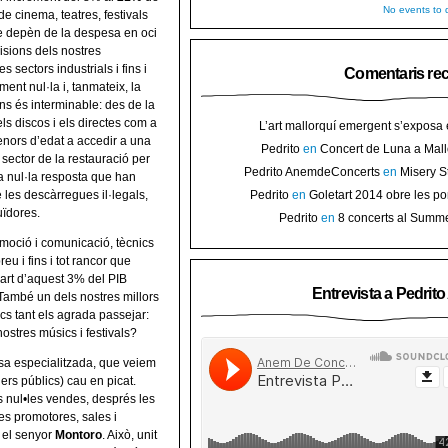
No events to d
de cinema, teatres, festivals
que depèn de la despesa en oci
isions dels nostres
 sectors industrials i fins i
Comentaris re
ent nul·la i, tanmateix, la
ions és interminable: des de la
s discos i els directes com a
L’art mallorquí emergent s’exposa
menors d’edat a accedir a una
carrer de Binissalem ⋆ Noticias de 
Pedrito
en
Concert de Luna a Mall
Goletart 2014 obre les portes a l’
 sector de la restauració per
sorteig d’en
Pedrito AnemdeConcerts
en
Misery S
Binis
a nul·la resposta que han
presenten nou disc al Teatre Mar i Te
 les descàrregues il·legals,
Pedrito
en
Goletart 2014 obre les po
l’art de Bini
uïdores.
Pedrito
en
8 concerts al Summ
Festival per celebrar 10 anys de Pec
moció i comunicació, tècnics
u i fins i tot rancor que
art d’aquest 3% del PIB
Entrevista a Pedrit
També un dels nostres millors
cs tant els agrada passejar:
ostres músics i festivals?
msa especialitzada, que veiem
ners públics) cau en picat.
 nul•les vendes, després les
es promotores, sales i
, el senyor
Montoro
. Això, unit