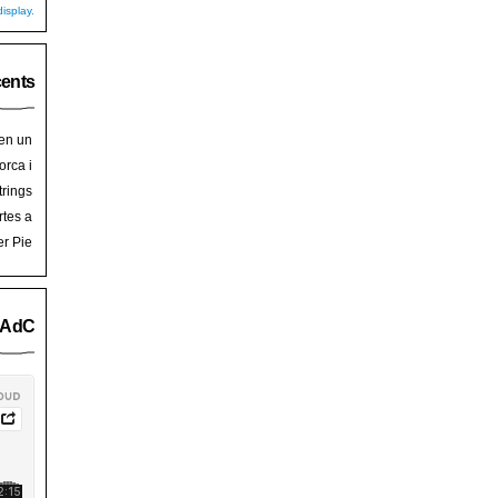
isplay.
cents
 en un
hoy
en
orca i
art de
trades
trings
salem
rra de
rtes a
Palma
ssalem
er Pie
an Pie
o AdC