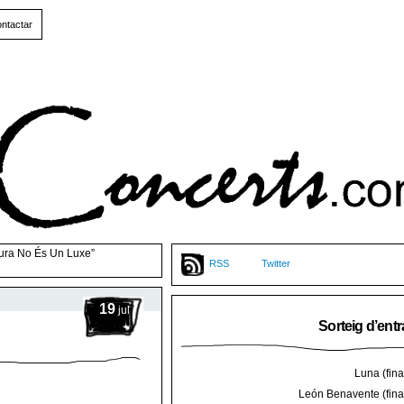
ntactar
tura No És Un Luxe”
RSS
Twitter
19
jul
Sorteig d’ent
Luna (final
León Benavente (final