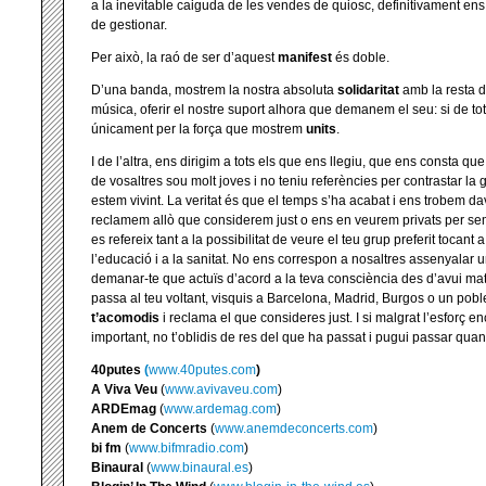
a la inevitable caiguda de les vendes de quiosc, definitivament ens 
de gestionar.
Per això, la raó de ser d’aquest
manifest
és doble.
D’una banda, mostrem la nostra absoluta
solidaritat
amb la resta 
música, oferir el nostre suport alhora que demanem el seu: si de tot
únicament per la força que mostrem
units
.
I de l’altra, ens dirigim a tots els que ens llegiu, que ens consta qu
de vosaltres sou molt joves i no teniu referències per contrastar la 
estem vivint. La veritat és que el temps s’ha acabat i ens trobem da
reclamem allò que considerem just o ens en veurem privats per se
es refereix tant a la possibilitat de veure el teu grup preferit tocant 
l’educació i a la sanitat. No ens correspon a nosaltres assenyalar u
demanar-te que actuïs d’acord a la teva consciència des d’avui mate
passa al teu voltant, visquis a Barcelona, Madrid, Burgos o un pobl
t’acomodis
i reclama el que consideres just. I si malgrat l’esforç 
important, no t’oblidis de res del que ha passat i pugui passar quan a
40putes
(
www.40putes.com
)
A Viva Veu
(
www.avivaveu.com
)
ARDEmag
(
www.ardemag.com
)
Anem de Concerts
(
www.anemdeconcerts.com
)
bi fm
(
www.bifmradio.com
)
Binaural
(
www.binaural.es
)