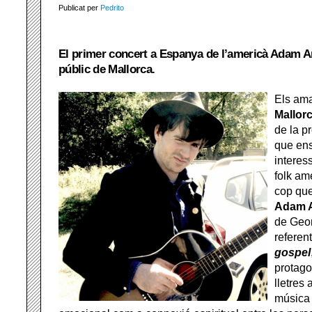
Publicat per
Pedrito
El primer concert a Espanya de l’americà Adam Ar
públic de Mallorca.
Els am
Mallor
de la p
que ens
interes
folk am
cop qu
Adam A
de Geor
referent
gospel
protago
lletres
música 