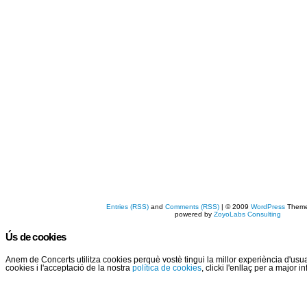
Entries (RSS)
and
Comments (RSS)
| © 2009
WordPress
Them
powered by
ZoyoLabs Consulting
Ús de cookies
Anem de Concerts utilitza cookies perquè vostè tingui la millor experiència d'us
cookies i l'acceptació de la nostra
política de cookies
, clicki l'enllaç per a major 