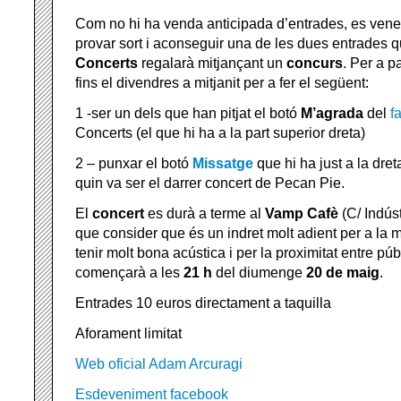
Com no hi ha venda anticipada d’entrades, es vene
provar sort i aconseguir una de les dues entrades 
Concerts
regalarà mitjançant un
concurs
. Per a p
fins el divendres a mitjanit per a fer el següent:
1 -ser un dels que han pitjat el botó
M’agrada
del
f
Concerts (el que hi ha a la part superior dreta)
2 – punxar el botó
Missatge
que hi ha just a la dret
quin va ser el darrer concert de Pecan Pie.
El
concert
es durà a terme al
Vamp Cafè
(C/ Indúst
que consider que és un indret molt adient per a la
tenir molt bona acústica i per la proximitat entre púbic
començarà a les
21 h
del diumenge
20 de maig
.
Entrades 10 euros directament a taquilla
Aforament limitat
Web oficial Adam Arcuragi
Esdeveniment facebook