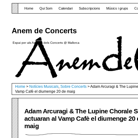
Home
Qui Som
Calendari
Subscripcions
Músics i grups
Co
Anem de Concerts
Espai per als Amants dels Concerts @ Mallorca
Home
>
Notícies Musicals
,
Sobre Concerts
> Adam Arcuragi & The Lupine 
Vamp Cafè el diumenge 20 de maig
Adam Arcuragi & The Lupine Chorale S
actuaran al Vamp Cafè el diumenge 20 
maig