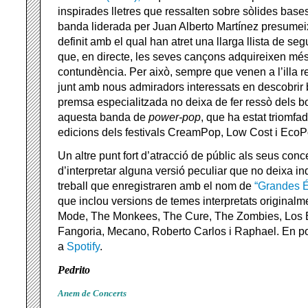
inspirades lletres que ressalten sobre sòlides bases
banda liderada per Juan Alberto Martínez presumeix 
definit amb el qual han atret una llarga llista de s
que, en directe, les seves cançons adquireixen més d
contundència. Per això, sempre que venen a l’illa r
junt amb nous admiradors interessats en descobrir
premsa especialitzada no deixa de fer ressò dels bo
aquesta banda de
power-pop
, que ha estat triomfa
edicions dels festivals CreamPop, Low Cost i EcoPop
Un altre punt fort d’atracció de públic als seus conce
d’interpretar alguna versió peculiar que no deixa ind
treball que enregistraren amb el nom de
“Grandes É
que inclou versions de temes interpretats original
Mode, The Monkees, The Cure, The Zombies, Los B
Fangoria, Mecano, Roberto Carlos i Raphael. En pots
a
Spotify
.
Pedrito
Anem de Concerts