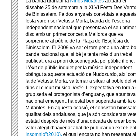
La banda granadina
Niños Mutantes
actuarà el
dissabte 25 de setembre a la XLVI Festa Des Verm
de Binissalem. Fa dos anys els convidats a aquest
festa varen ser Vetusta Morla, banda de l’escena
independent nacional que presentava el seu primer
disc amb un primer concert a Mallorca que va
sorprendre al públic de la Plaça de l’Església de
Binissalem. El 2009 va ser el torn per a una altra b
banda nacional que, si bé ja tenia més d’un treball
publicat, era a priori desconeguda pel públic illenc.
L’èxit de públic inquiet per la música independent
obtingut a aquesta actuació de Nudozurdo, així co
la de Vetusta Morla, va tornar a situar al poble del v
dins el circuit musical
indie
. L’expectativa en torn a
grup seria el protagonista d’enguany, que apuntav
nacional emergent, ha estat ben superada amb la c
Mutantes. En aquesta ocasió, el consistori binissal
qualitat dels andalusos, que
ja són considerats vet
estatal després de més d’una dècada de crear bon
valor afegit d’haver acabat de publicar un excel·len
Insomnio”(2010),
el qual encara no han presentat a