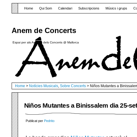
Home
Qui Som
Calendari
Subscripcions
Músics i grups
Co
Anem de Concerts
Espai per als Amants dels Concerts @ Mallorca
Home
>
Notícies Musicals
,
Sobre Concerts
> Niños Mutantes a Binissalem
Niños Mutantes a Binissalem dia 25-se
Publicat per
Pedrito