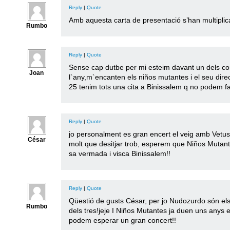
Reply
|
Quote
Amb aquesta carta de presentació s’han multiplica
Rumbo
Reply
|
Quote
Sense cap dutbe per mi esteim davant un dels co
Joan
l`any,m`encanten els niños mutantes i el seu direct
25 tenim tots una cita a Binissalem q no podem fa
Reply
|
Quote
jo personalment es gran encert el veig amb Vetu
César
molt que desitjar trob, esperem que Niños Mutantes
sa vermada i visca Binissalem!!
Reply
|
Quote
Qüestió de gusts César, per jo Nudozurdo són e
Rumbo
dels tres!jeje I Niños Mutantes ja duen uns anys 
podem esperar un gran concert!!