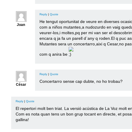
Reply
|
Quote
He tengut oportunitat de veure en diverses ocasio
Joan
com a niños mutantes,a nudozurdo en vaig qued
veurer-los,i moltes,pq per mi van ser el descobri
encara q ja fa un parell d`any q roden.El q puc a
Mutantes sera un concertarro,aixi q Cesar,no pasi
com q anira be
Reply
|
Quote
Concertarro sense cap dubte, no ho trobau?
César
Reply
|
Quote
El repertori molt ben triat. La versió acústica de La Voz molt e
Com es nota quan tens un bon grup tocant en directe, et posa
gallina!