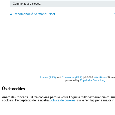
Comments are closed.
Recomanació Setmanal_9set10
R
Entries (RSS)
and
Comments (RSS)
| © 2009
WordPress
Them
powered by
ZoyoLabs Consulting
Ús de cookies
Anem de Concerts utilitza cookies perquè vostè tingui la millor experiència d'us
cookies i l'acceptació de la nostra
política de cookies
, clicki l'enllaç per a major 