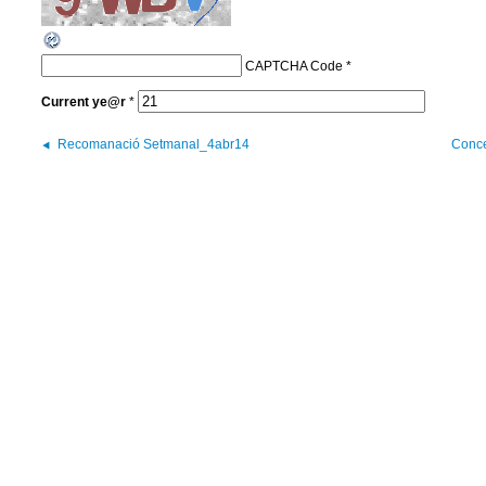
CAPTCHA Code
*
Current
ye@r
*
Recomanació Setmanal_4abr14
Conce