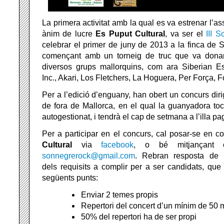
La primera activitat amb la qual es va estrenar l’as
ànim de lucre
Es Puput Cultural
, va ser el
III 
celebrar el primer de juny de 2013 a la finca de 
començant amb un torneig de truc que va donar
diversos grups mallorquins, com ara Siberian E
Inc., Akari, Los Fletchers, La Hoguera, Per Força, F
Per a l’edició d’enguany, han obert un concurs dir
de fora de Mallorca, en el qual la guanyadora toca
autogestionat, i tendrà el cap de setmana a l’illa pa
Per a participar en el concurs, cal posar-se en 
Cultural
via
facebook
, o bé mitjançant c
sonnegrerock@gmail.com
. Rebran resposta de l
dels requisits a complir per a ser candidats, qu
següents punts:
Enviar 2 temes propis
Repertori del concert d’un mínim de 50 
50% del repertori ha de ser propi