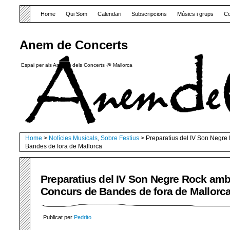
Home
Qui Som
Calendari
Subscripcions
Músics i grups
Co
Anem de Concerts
Espai per als Amants dels Concerts @ Mallorca
Home
>
Notícies Musicals
,
Sobre Festius
> Preparatius del IV Son Negre
Bandes de fora de Mallorca
Preparatius del IV Son Negre Rock amb 
Concurs de Bandes de fora de Mallorc
Publicat per
Pedrito