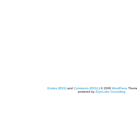
Entries (RSS)
and
Comments (RSS)
| © 2009
WordPress
Them
powered by
ZoyoLabs Consulting