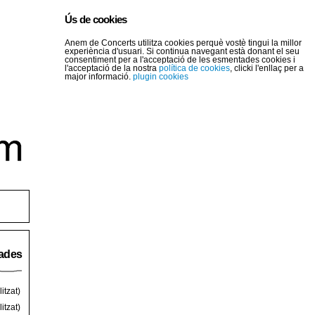
Ús de cookies
Anem de Concerts utilitza cookies perquè vostè tingui la millor
experiència d'usuari. Si continua navegant està donant el seu
consentiment per a l'acceptació de les esmentades cookies i
l'acceptació de la nostra
política de cookies
, clicki l'enllaç per a
major informació.
plugin cookies
rades
itzat)
itzat)