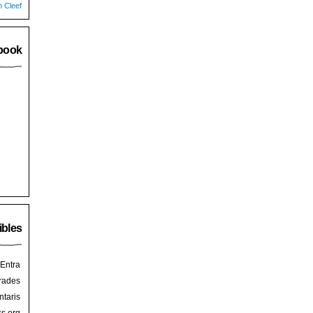
n Cleef
book
ibles
Entra
rades
taris