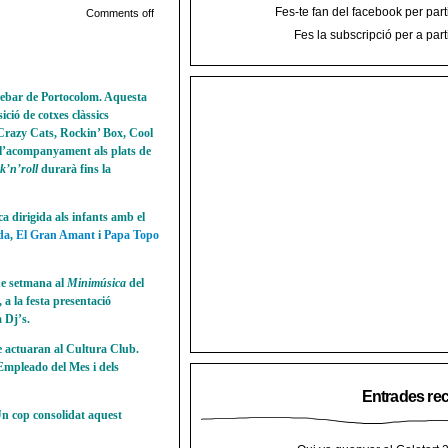
Fes-te fan del facebook per part
Comments off
Fes la subscripció per a part
trebar de Portocolom. Aquesta
ició de cotxes clàssics
 Crazy Cats, Rockin’ Box, Cool
l’acompanyament als plats de
k’n’roll
durarà fins la
a dirigida als infants amb el
da
,
El Gran Amant
i
Papa Topo
de setmana al
Minimúsica
del
a la festa presentació
 Dj’s.
e actuaran al Cultura Club.
Empleado del Mes i dels
Entrades re
Un cop consolidat aquest