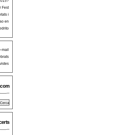
 2015?
r Fest
lorca
tats i
mb art
ao en
iguer
stival
edrito
laFest
e-mail
brats
istes
.com
erts