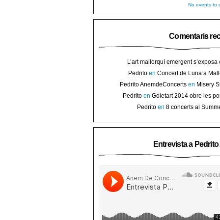
No events to d
Comentaris re
L’art mallorquí emergent s’exposa
carrer de Binissalem ⋆ Noticias de 
Pedrito
en
Concert de Luna a Mall
Goletart 2014 obre les portes a l’
sorteig d’en
Pedrito AnemdeConcerts
en
Misery S
Binis
presenten nou disc al Teatre Mar i Te
Pedrito
en
Goletart 2014 obre les po
l’art de Bini
Pedrito
en
8 concerts al Summ
Festival per celebrar 10 anys de Pec
Entrevista a Pedrit