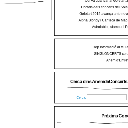
Qui va guanyar al Goletart
Horaris dels concerts del Sola
2015 a Mal
Goletart 2015 avança amb nove
encetarà la LI Festa des Vermar a
Alpha Blondy i Canteca de Mac
del Ra
concert al Mallorca Roots Fe
Astrolabio, Istambul i P
AnemdeConcerts al cicle Hortel
Rep informació al teu 
SINGLONCERTS cele
Anem d’Entrev
Cerca dins AnemdeConcerts
Cerca:
Pròxims Conc