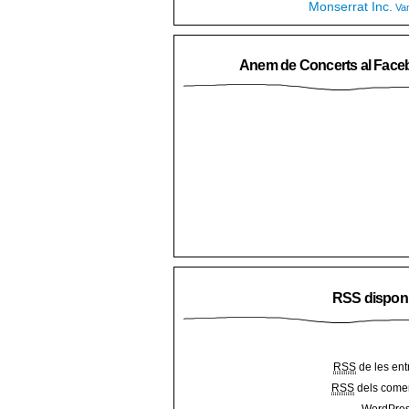
Monserrat Inc.
Va
Anem de Concerts al Face
RSS dispon
RSS
de les ent
RSS
dels comen