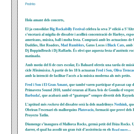
Pedrito
Hola amant dels concerts,
El ja consolidat
Big Rockabilly Festival
celebra la seva 3ª edició a S’Al
s’encetarà al migdia de dissabte i acollirà concentració de Harleys, expos
americans, música, ball i molta festa. Comptarà amb les actuacions de
Daddies, Hot Roaders,
Mad Rumblers
, Gatos Locos i
Black Cats
, amb 
Dj BoppinBrush i Dj Raffaelo. És obvi que aquesta festa d’autèntic
roc
matinada.
Amb motiu del fi de curs escolar, Es Baluard ofereix una tarda de músic
cicle
Minimúsica
. A partir de les 18 h actuaran
Fred i Son
,
Oliva Trenca
amb la intenció de facilitar l’accés a la música moderna als més petits.
Fred i Son
i
El Gran Amant
, que també varen participar el passat cap 
Primavera Sound 2010, també estaran al Rara Avis de Gomila el vespre, 
Barbuda!
, que acabarà amb el “guateque” sempre divertit dels Rayuela
L’aptitud més
rockera
del dissabte serà la dels madrilenys
Nothink
, qu
Obriran l’escenari els mallorquins
Platovacío
, formació que prové dels 
Proyecto Tatlin.
Diumenge s’inaugura el Mallorca Rocks, germà petit del Ibiza Rocks. 
darrer, el qual ha assolit un gran èxit d’assistència en els
Read more…