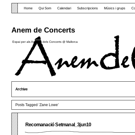
Home
Qui Som
Calendari
Subscripcions
Músics i grups
Co
Anem de Concerts
Espai per als Amants dels Concerts @ Mallorca
Archive
Posts Tagged ‘Zane Lowe’
Recomanació Setmanal_3jun10