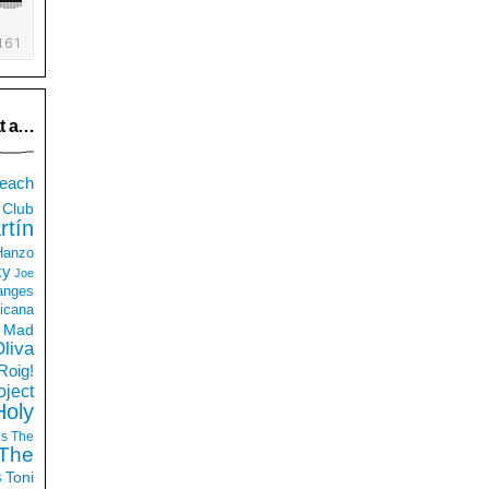
t a…
each
Club
rtín
 Hanzo
ky
Joe
anges
icana
Mad
liva
Roig!
ject
Holy
ds
The
The
s
Toni