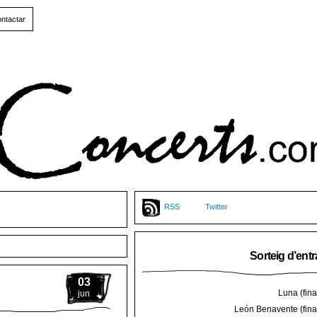
ntactar
RSS
Twitter
Sorteig d’ent
03
Luna (final
jun
León Benavente (final