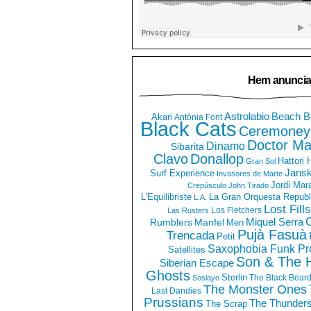
Hem anuncia
Astrolabio
Beach B
Akari
Antònia Font
Black Cats
Ceremoney
Doctor Ma
Dinamo
Sibarita
Clavo
Donallop
Hattori
Gran Sol
Jans
Surf Experience
Invasores de Marte
Jordi Mar
Crepúsculo
John Tirado
La Gran Orquesta Republ
L'Equilibriste
L.A.
Lost Fills
Los Fletchers
Las Rusters
O
Miquel Serra
Rumblers
Manfel
Men
Pujà Fasuà
Trencada
Petit
Saxophobia Funk Pro
Satellites
Son & The 
Siberian Escape
Ghosts
Sterlin
The Black Bear
Soslayo
The Monster Ones
Last Dandies
Prussians
The Thunder
The Scrap