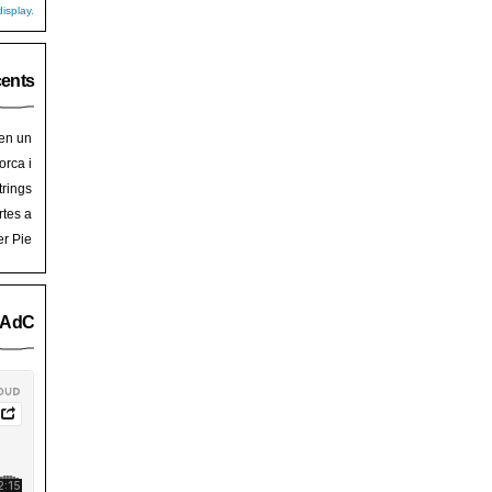
isplay.
cents
 en un
hoy
en
orca i
art de
trades
trings
salem
rra de
rtes a
Palma
ssalem
er Pie
an Pie
o AdC