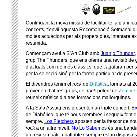
Continuant la meva missió de facilitar-te la planifica
concerts, t’envii aquesta Recomanació Setmanal qu
moltes actuacions per als propers dies, intentaré e
resumida.
Començam avui a S’Art Club amb
Juanjo Thunder,
grup The Thunders, que ens oferirà una revisió de 
d’actuals com de més clàssics, que t’agafaran per
per la selecció sinó per la forma particular de presen
El divendres tenim el
rock
de
Drästica
, formats al
provenen d’altres grups, i el
rock
potent de
Zombie 
reuneix músics d’altres formacions mallorquines.
A la Sala Assaig ens presenten un triple concert
. E
de Diabólico, que té nous membres i segueix fent e
sempre.
Los Fletchers
aposten per la frescor de nou
rock
a un altre nivell
. No Lo Sabemos
és una banda
un
rock
simpàtic i ballable i sempre estan disposats