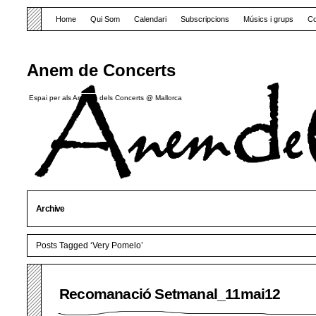
Home
Qui Som
Calendari
Subscripcions
Músics i grups
Co
Anem de Concerts
Espai per als Amants dels Concerts @ Mallorca
Archive
Posts Tagged ‘Very Pomelo’
Recomanació Setmanal_11mai12