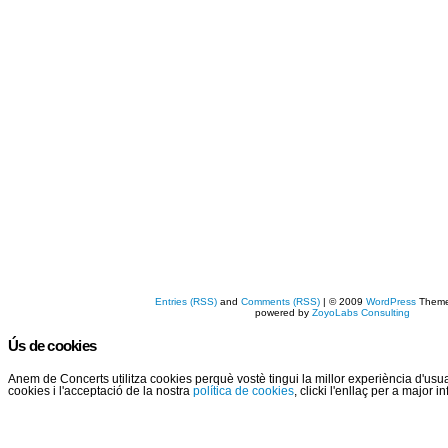
Entries (RSS)
and
Comments (RSS)
| © 2009
WordPress
Them
powered by
ZoyoLabs Consulting
Ús de cookies
Anem de Concerts utilitza cookies perquè vostè tingui la millor experiència d'us
cookies i l'acceptació de la nostra
política de cookies
, clicki l'enllaç per a major 