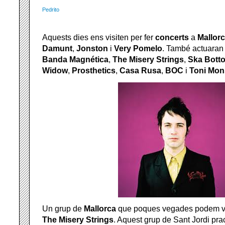
Pedrito
Aquests dies ens visiten per fer
concerts
a
Mallor
Damunt
,
Jonston
i
Very Pomelo
. També actuaran 
Banda Magnética
,
The Misery Strings
,
Ska Bott
Widow
,
Prosthetics
,
Casa Rusa
,
BOC
i
Toni Mons
Un grup de
Mallorca
que poques vegades podem 
The Misery Strings
. Aquest grup de Sant Jordi pra