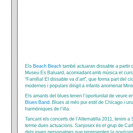
Els
Beach Beach
també actuaran dissabte a partir d
Museu Es Baluard, acomiadant amb música el curs d
“Família! El dissabte va d’art”, que forma part del 
modernes i populars dirigit a infants anomenat Min
Els amants del blues tenen l’oportunitat de veure e
Blues Band
. Blues al més pur estil de Chicago i una
harmòniques de l’illa.
Tancant els concerts de l’Alternatilla 2011, tenim a
terme dues actuacions. Sanjosex és el grup de Car
dels joves personatges que representen la
novíssi