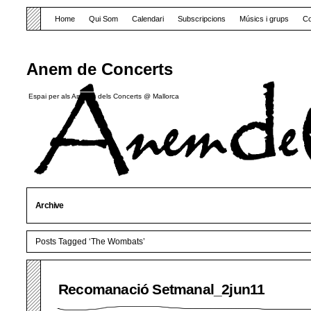
Home
Qui Som
Calendari
Subscripcions
Músics i grups
Co
Anem de Concerts
Espai per als Amants dels Concerts @ Mallorca
Archive
Posts Tagged ‘The Wombats’
Recomanació Setmanal_2jun11