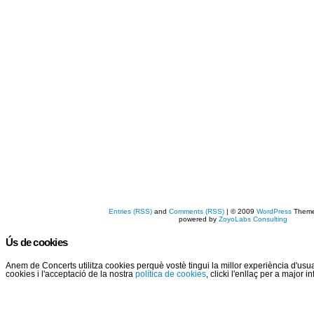
Entries (RSS)
and
Comments (RSS)
| © 2009
WordPress
Them
powered by
ZoyoLabs Consulting
Ús de cookies
Anem de Concerts utilitza cookies perquè vostè tingui la millor experiència d'us
cookies i l'acceptació de la nostra
política de cookies
, clicki l'enllaç per a major 