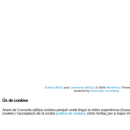
Entries (RSS)
and
Comments (RSS)
| © 2009
WordPress
Them
powered by
ZoyoLabs Consulting
Ús de cookies
Anem de Concerts utilitza cookies perquè vostè tingui la millor experiència d'us
cookies i l'acceptació de la nostra
política de cookies
, clicki l'enllaç per a major 