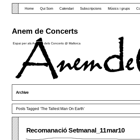
Home
Qui Som
Calendari
Subscripcions
Músics i grups
Co
Anem de Concerts
Espai per als Amants dels Concerts @ Mallorca
Archive
Posts Tagged ‘The Tallest Man On Earth’
Recomanació Setmanal_11mar10