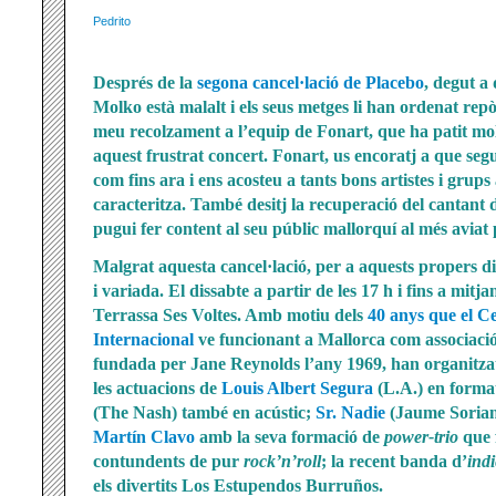
Pedrito
Després de la
segona cancel·lació de Placebo
, degut a 
Molko està malalt i els seus metges li han ordenat repòs 
meu recolzament a l’equip de Fonart, que ha patit m
aquest frustrat concert. Fonart, us encoratj a que seg
com fins ara i ens acosteu a tants bons artistes i grups
caracteritza. També desitj la recuperació del cantant de
pugui fer content al seu públic mallorquí al més aviat 
Malgrat aquesta cancel·lació, per a aquests propers di
i variada. El dissabte a partir de les 17 h i fins a mitja
Terrassa Ses Voltes. Amb motiu dels
40 anys que el C
Internacional
ve funcionant a Mallorca com associació
fundada per Jane Reynolds l’any 1969, han organitzat
les actuacions de
Louis Albert Segura
(L.A.) en forma
(The Nash) també en acústic;
Sr. Nadie
(Jaume Sorian
Martín Clavo
amb la seva formació de
power-trio
que 
contundents de pur
rock’n’roll
; la recent banda d’
indi
els divertits Los Estupendos Burruños.