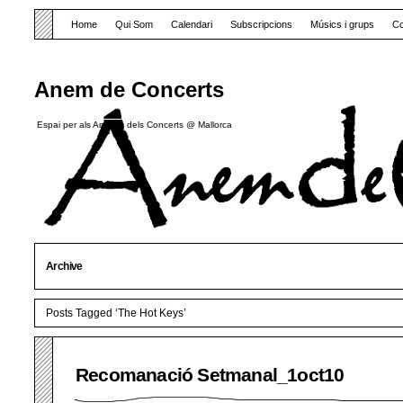
Home
Qui Som
Calendari
Subscripcions
Músics i grups
Co
Anem de Concerts
Espai per als Amants dels Concerts @ Mallorca
Archive
Posts Tagged ‘The Hot Keys’
Recomanació Setmanal_1oct10