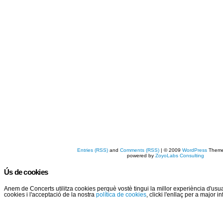
Entries (RSS)
and
Comments (RSS)
| © 2009
WordPress
Them
powered by
ZoyoLabs Consulting
Ús de cookies
Anem de Concerts utilitza cookies perquè vostè tingui la millor experiència d'us
cookies i l'acceptació de la nostra
política de cookies
, clicki l'enllaç per a major 