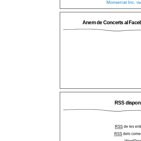
Monserrat Inc.
Va
Anem de Concerts al Face
RSS dispon
RSS
de les ent
RSS
dels comen