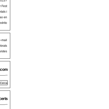
 2015?
r Fest
lorca
tats i
mb art
ao en
iguer
stival
edrito
laFest
e-mail
brats
istes
.com
erts