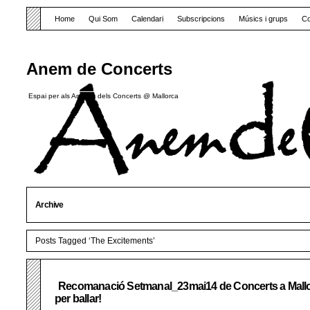
Home
Qui Som
Calendari
Subscripcions
Músics i grups
Co
Anem de Concerts
Espai per als Amants dels Concerts @ Mallorca
Archive
Posts Tagged ‘The Excitements’
Recomanació Setmanal_23mai14 de Concerts a Mal
per ballar!