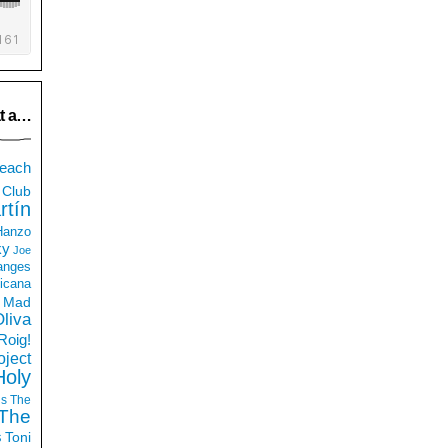
t a…
each
Club
rtín
 Hanzo
ky
Joe
anges
icana
Mad
liva
Roig!
ject
Holy
ds
The
The
s
Toni