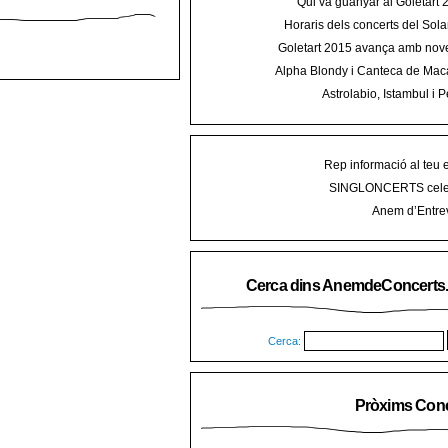
Qui va guanyar al Goletart
Horaris dels concerts del Sola
2015 a Mal
Goletart 2015 avança amb nove
encetarà la LI Festa des Vermar a
Alpha Blondy i Canteca de Mac
del Ra
concert al Mallorca Roots Fe
Astrolabio, Istambul i P
AnemdeConcerts al cicle Hortel
Rep informació al teu 
SINGLONCERTS cele
Anem d’Entrev
Cerca dins AnemdeConcerts
Cerca:
Pròxims Conc