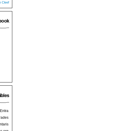
n Cleef
book
ibles
Entra
rades
taris