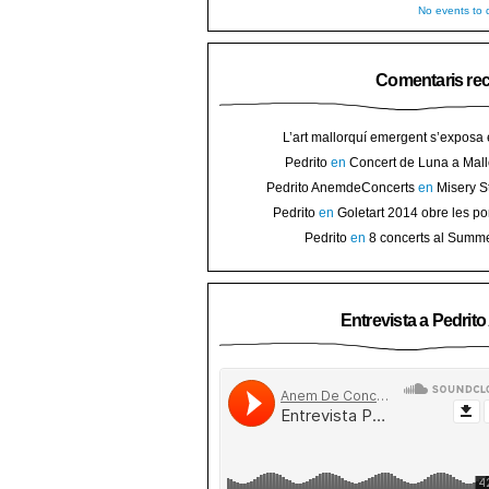
No events to d
Comentaris re
L’art mallorquí emergent s’exposa
carrer de Binissalem ⋆ Noticias de 
Pedrito
en
Concert de Luna a Mall
Goletart 2014 obre les portes a l’
sorteig d’en
Pedrito AnemdeConcerts
en
Misery S
Binis
presenten nou disc al Teatre Mar i Te
Pedrito
en
Goletart 2014 obre les po
l’art de Bini
Pedrito
en
8 concerts al Summ
Festival per celebrar 10 anys de Pec
Entrevista a Pedrit