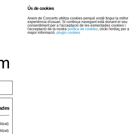
Ús de cookies
Anem de Concerts utilitza cookies perquè vostè tingui la millor
experiència d'usuari. Si continua navegant està donant el seu
consentiment per a l'acceptació de les esmentades cookies i
l'acceptació de la nostra
política de cookies
, clicki l'enllaç per a
major informació.
plugin cookies
rades
itzat)
itzat)