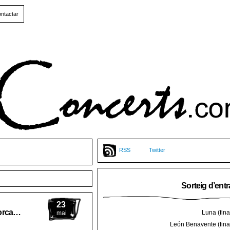
ntactar
RSS
Twitter
Sorteig d’ent
23
lorca…
Luna (final
mai
León Benavente (final