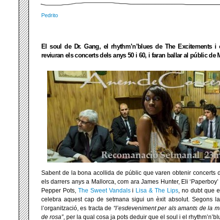
Pedrito
El soul de Dr. Gang, el rhythm’n’blues de The Excitements i e
reviuran els concerts dels anys 50 i 60, i faran ballar al públic de 
Sabent de la bona acollida de públic que varen obtenir concerts 
els darrers anys a Mallorca, com ara James Hunter, Eli ‘Paperboy
Pepper Pots,
The Sweet Vandals
i
Lisa & The Lips
, no dubt que 
celebra aquest cap de setmana sigui un èxit absolut. Segons 
l’organització, es tracta de
“l’esdeveniment per als amants de la m
de rosa”
, per la qual cosa ja pots deduir que el soul i el rhythm’n’bl