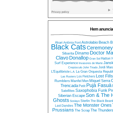
Hem anuncia
Astrolabio
Beach B
Akari
Antònia Font
Black Cats
Ceremoney
Doctor Ma
Dinamo
Sibarita
Clavo
Donallop
Hattori
Gran Sol
Jans
Surf Experience
Invasores de Marte
Jordi Mar
Crepúsculo
John Tirado
La Gran Orquesta Republ
L'Equilibriste
L.A.
Lost Fills
Los Fletchers
Las Rusters
O
Miquel Serra
Rumblers
Manfel
Men
Pujà Fasuà
Trencada
Petit
Saxophobia Funk Pro
Satellites
Son & The 
Siberian Escape
Ghosts
Sterlin
The Black Bear
Soslayo
The Monster Ones
Last Dandies
Prussians
The Thunder
The Scrap