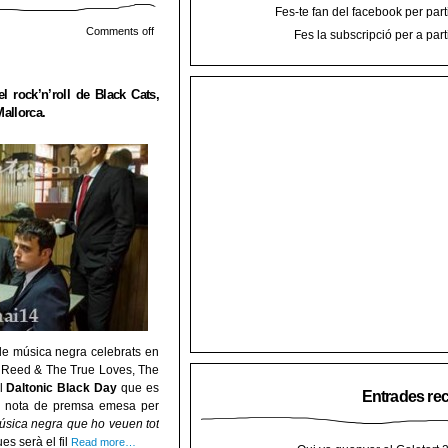
Fes-te fan del facebook per part
Comments off
Fes la subscripció per a part
l rock’n’roll de Black Cats,
Mallorca.
de música negra celebrats en
’ Reed & The True Loves, The
el
Daltonic Black Day
que es
Entrades re
la nota de premsa emesa per
úsica negra que ho veuen tot
ues serà el fil
Read more…