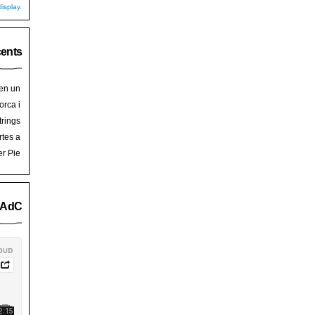
isplay.
cents
 en un
hoy
en
orca i
art de
trades
trings
salem
rra de
rtes a
Palma
ssalem
er Pie
an Pie
o AdC