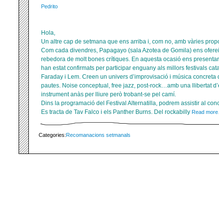
Pedrito
Hola,
Un altre cap de setmana que ens arriba i, com no, amb vàries propo
Com cada divendres, Papagayo (sala Azotea de Gomila) ens ofere
rebedora de molt bones crítiques. En aquesta ocasió ens presentar
han estat confirmats per participar enguany als millors festivals ca
Faraday i Lem. Creen un univers d’improvisació i música concreta q
pautes. Noise conceptual, free jazz, post-rock…amb una llibertat d
instrument anàs per lliure però trobant-se pel camí.
Dins la programació del Festival Alternatilla, podrem assistir al co
Es tracta de Tav Falco i els Panther Burns. Del rockabilly
Read mor
Categories:
Recomanacions setmanals