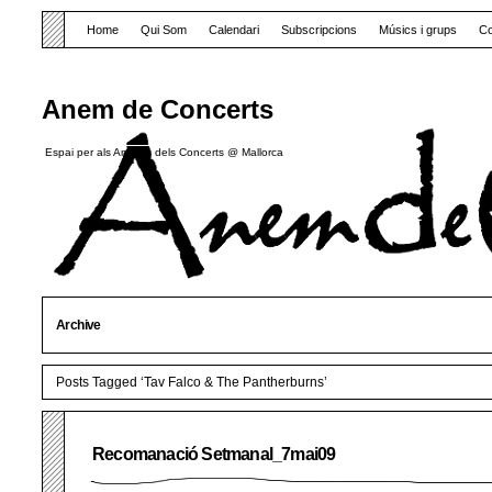
Home
Qui Som
Calendari
Subscripcions
Músics i grups
Co
Anem de Concerts
Espai per als Amants dels Concerts @ Mallorca
Archive
Posts Tagged ‘Tav Falco & The Pantherburns’
Recomanació Setmanal_7mai09