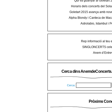
Qui va guanyar al Goletart
Horaris dels concerts del Sola
2015 a Mal
Goletart 2015 avança amb nove
encetarà la LI Festa des Vermar a
Alpha Blondy i Canteca de Mac
del Ra
concert al Mallorca Roots Fe
Astrolabio, Istambul i P
AnemdeConcerts al cicle Hortel
Rep informació al teu 
SINGLONCERTS cele
Anem d’Entrev
Cerca dins AnemdeConcerts
Cerca:
Pròxims Conc