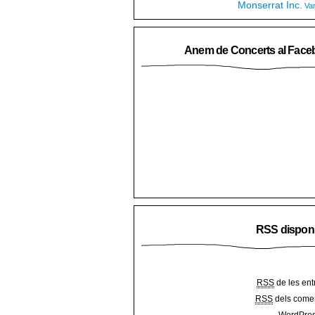
Monserrat Inc.
Va
Anem de Concerts al Face
RSS dispon
RSS
de les ent
RSS
dels comen