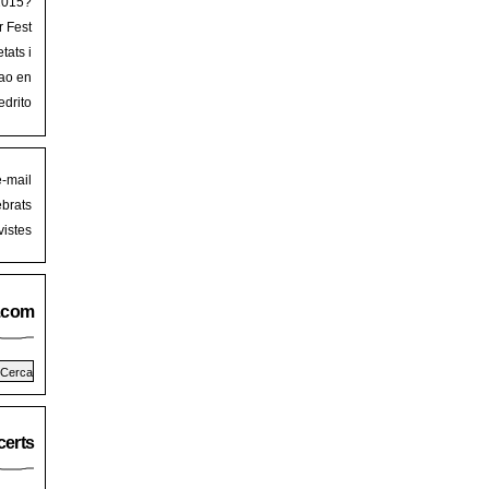
 2015?
r Fest
lorca
tats i
mb art
ao en
iguer
stival
edrito
laFest
e-mail
brats
istes
.com
erts