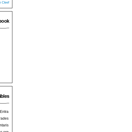
n Cleef
book
ibles
Entra
rades
taris