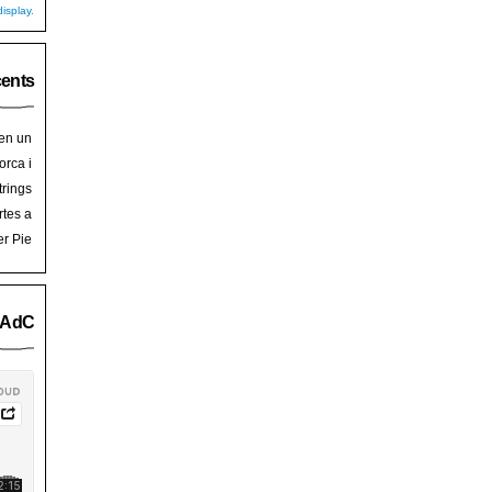
isplay.
cents
 en un
hoy
en
orca i
art de
trades
trings
salem
rra de
rtes a
Palma
ssalem
er Pie
an Pie
o AdC