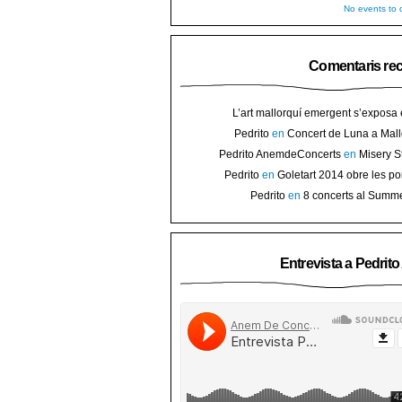
No events to d
Comentaris re
L’art mallorquí emergent s’exposa
carrer de Binissalem ⋆ Noticias de 
Pedrito
en
Concert de Luna a Mall
Goletart 2014 obre les portes a l’
sorteig d’en
Pedrito AnemdeConcerts
en
Misery S
Binis
presenten nou disc al Teatre Mar i Te
Pedrito
en
Goletart 2014 obre les po
l’art de Bini
Pedrito
en
8 concerts al Summ
Festival per celebrar 10 anys de Pec
Entrevista a Pedrit