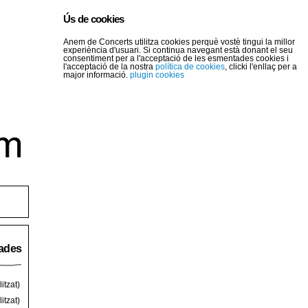
Ús de cookies
Anem de Concerts utilitza cookies perquè vostè tingui la millor
experiència d'usuari. Si continua navegant està donant el seu
consentiment per a l'acceptació de les esmentades cookies i
l'acceptació de la nostra
política de cookies
, clicki l'enllaç per a
major informació.
plugin cookies
rades
itzat)
itzat)