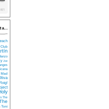
t a…
each
Club
rtín
 Hanzo
ky
Joe
anges
icana
Mad
liva
Roig!
ject
Holy
ds
The
The
s
Toni