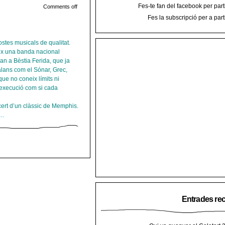
Fes-te fan del facebook per part
Comments off
Fes la subscripció per a part
stes musicals de qualitat.
ix una banda nacional
an a Bèstia Ferida, que ja
talans com el Sónar, Grec,
ue no coneix límits ni
’execució com si cada
ncert d’un clàssic de Memphis.
e…
Entrades re