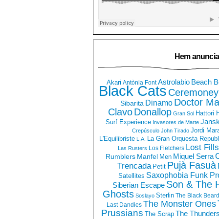
Hem anuncia
Astrolabio
Beach B
Akari
Antònia Font
Black Cats
Ceremoney
Doctor Ma
Dinamo
Sibarita
Clavo
Donallop
Hattori
Gran Sol
Jans
Surf Experience
Invasores de Marte
Jordi Mar
Crepúsculo
John Tirado
La Gran Orquesta Republ
L'Equilibriste
L.A.
Lost Fills
Los Fletchers
Las Rusters
O
Miquel Serra
Rumblers
Manfel
Men
Pujà Fasuà
Trencada
Petit
Saxophobia Funk Pro
Satellites
Son & The 
Siberian Escape
Ghosts
Sterlin
The Black Bear
Soslayo
The Monster Ones
Last Dandies
Prussians
The Thunder
The Scrap