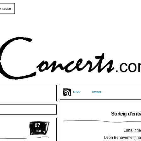
ntactar
RSS
Twitter
Sorteig d’ent
07
Luna (final
mai
León Benavente (final