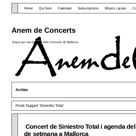
Home
Qui Som
Calendari
Subscripcions
Músics i grups
Co
Anem de Concerts
Espai per als Amants dels Concerts @ Mallorca
Archive
Posts Tagged ‘Siniestro Total’
Concert de Siniestro Total i agenda de
de setmana a Mallorca