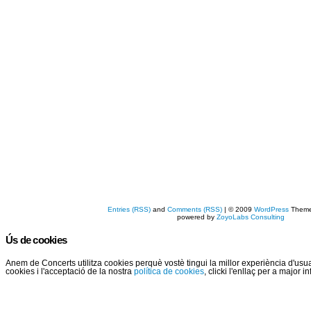
Entries (RSS)
and
Comments (RSS)
| © 2009
WordPress
Them
powered by
ZoyoLabs Consulting
Ús de cookies
Anem de Concerts utilitza cookies perquè vostè tingui la millor experiència d'us
cookies i l'acceptació de la nostra
política de cookies
, clicki l'enllaç per a major 