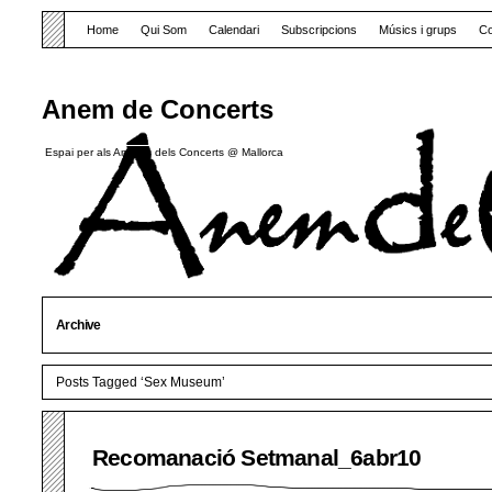
Home
Qui Som
Calendari
Subscripcions
Músics i grups
Co
Anem de Concerts
Espai per als Amants dels Concerts @ Mallorca
Archive
Posts Tagged ‘Sex Museum’
Recomanació Setmanal_6abr10