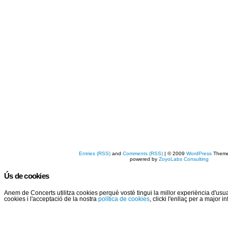
Entries (RSS)
and
Comments (RSS)
| © 2009
WordPress
Them
powered by
ZoyoLabs Consulting
Ús de cookies
Anem de Concerts utilitza cookies perquè vostè tingui la millor experiència d'us
cookies i l'acceptació de la nostra
política de cookies
, clicki l'enllaç per a major 