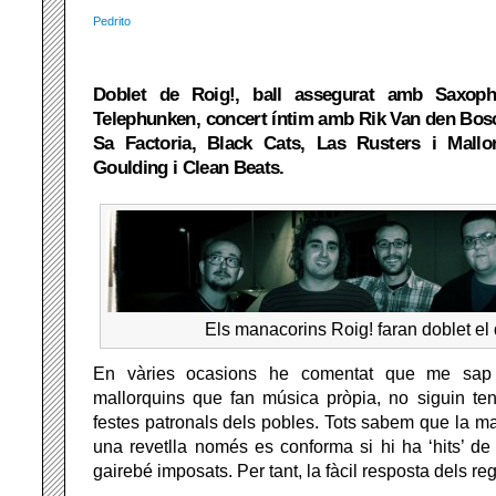
Pedrito
Doblet de Roig!, ball assegurat amb Saxoph
Telephunken, concert íntim amb Rik Van den Bosch
Sa Factoria, Black Cats, Las Rusters i Mall
Goulding i Clean Beats.
Els manacorins Roig! faran doblet el
En vàries ocasions he comentat que me sap
mallorquins que fan música pròpia, no siguin te
festes patronals dels pobles. Tots sabem que la ma
una revetlla només es conforma si hi ha ‘hits’ de 
gairebé imposats. Per tant, la fàcil resposta dels re