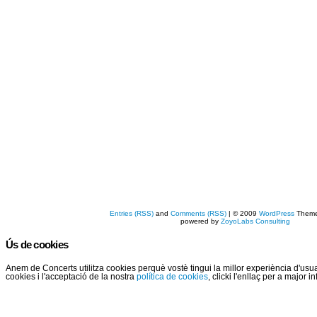
Entries (RSS)
and
Comments (RSS)
| © 2009
WordPress
Them
powered by
ZoyoLabs Consulting
Ús de cookies
Anem de Concerts utilitza cookies perquè vostè tingui la millor experiència d'us
cookies i l'acceptació de la nostra
política de cookies
, clicki l'enllaç per a major 