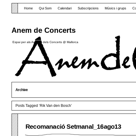
Home
Qui Som
Calendari
Subscripcions
Músics i grups
Co
Anem de Concerts
Espai per als Amants dels Concerts @ Mallorca
Archive
Posts Tagged ‘Rik Van den Bosch’
Recomanació Setmanal_16ago13