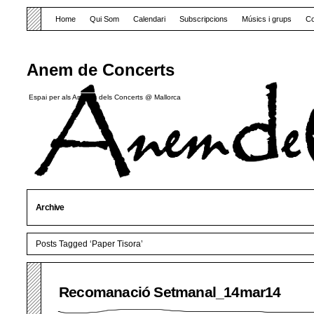
Home
Qui Som
Calendari
Subscripcions
Músics i grups
Co
Anem de Concerts
Espai per als Amants dels Concerts @ Mallorca
Archive
Posts Tagged ‘Paper Tisora’
Recomanació Setmanal_14mar14