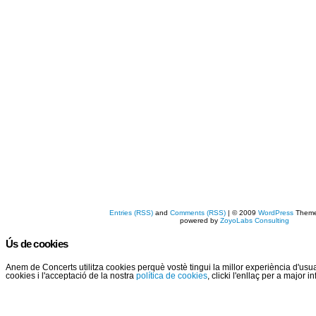
Entries (RSS)
and
Comments (RSS)
| © 2009
WordPress
Them
powered by
ZoyoLabs Consulting
Ús de cookies
Anem de Concerts utilitza cookies perquè vostè tingui la millor experiència d'us
cookies i l'acceptació de la nostra
política de cookies
, clicki l'enllaç per a major 