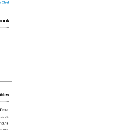
n Cleef
book
ibles
Entra
rades
taris