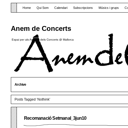
Home
Qui Som
Calendari
Subscripcions
Músics i grups
Co
Anem de Concerts
Espai per als Amants dels Concerts @ Mallorca
Archive
Posts Tagged ‘Nothink’
Recomanació Setmanal_3jun10