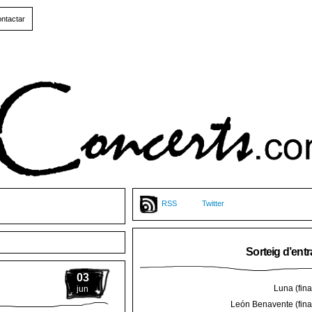
ntactar
RSS
Twitter
Sorteig d’ent
03
Luna (final
jun
León Benavente (final