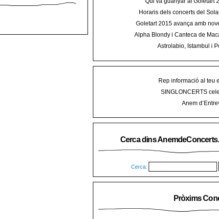
Qui va guanyar al Goletart
Horaris dels concerts del Sola
2015 a Mal
Goletart 2015 avança amb nove
encetarà la LI Festa des Vermar a
Alpha Blondy i Canteca de Mac
del Ra
concert al Mallorca Roots Fe
Astrolabio, Istambul i P
AnemdeConcerts al cicle Hortel
Rep informació al teu 
SINGLONCERTS cele
Anem d’Entrev
Cerca dins AnemdeConcerts
Cerca:
Pròxims Conc