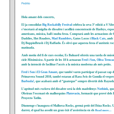
Pedrito
Hola amant dels concerts,
El ja consolidat
Big Rockabilly Festival
celebra la seva 3ª edició a S’Al
s’encetarà al migdia de dissabte i acollirà concentració de Harleys, expos
americans, música, ball i molta festa. Comptarà amb les actuacions de
Daddies, Hot Roaders,
Mad Rumblers
, Gatos Locos i
Black Cats
, amb 
Dj BoppinBrush i Dj Raffaelo. És obvi que aquesta festa d’autèntic
roc
matinada.
Amb motiu del fi de curs escolar, Es Baluard ofereix una tarda de músic
cicle
Minimúsica
. A partir de les 18 h actuaran
Fred i Son
,
Oliva Trenca
amb la intenció de facilitar l’accés a la música moderna als més petits.
Fred i Son
i
El Gran Amant
, que també varen participar el passat cap 
Primavera Sound 2010, també estaran al Rara Avis de Gomila el vespre, 
Barbuda!
, que acabarà amb el “guateque” sempre divertit dels Rayuela
L’aptitud més
rockera
del dissabte serà la dels madrilenys
Nothink
, qu
Obriran l’escenari els mallorquins
Platovacío
, formació que prové dels 
Proyecto Tatlin.
Diumenge s’inaugura el Mallorca Rocks, germà petit del Ibiza Rocks. 
darrer, el qual ha assolit un gran èxit d’assistència en els
Read more…