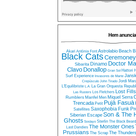
Hem anuncia
Astrolabio
Beach B
Akari
Antònia Font
Black Cats
Ceremoney
Doctor Ma
Dinamo
Sibarita
Clavo
Donallop
Hattori
Gran Sol
Jans
Surf Experience
Invasores de Marte
Jordi Mar
Crepúsculo
John Tirado
La Gran Orquesta Republ
L'Equilibriste
L.A.
Lost Fills
Los Fletchers
Las Rusters
O
Miquel Serra
Rumblers
Manfel
Men
Pujà Fasuà
Trencada
Petit
Saxophobia Funk Pro
Satellites
Son & The 
Siberian Escape
Ghosts
Sterlin
The Black Bear
Soslayo
The Monster Ones
Last Dandies
Prussians
The Thunder
The Scrap