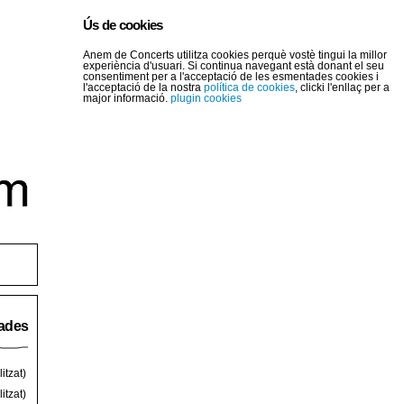
Ús de cookies
Anem de Concerts utilitza cookies perquè vostè tingui la millor
experiència d'usuari. Si continua navegant està donant el seu
consentiment per a l'acceptació de les esmentades cookies i
l'acceptació de la nostra
política de cookies
, clicki l'enllaç per a
major informació.
plugin cookies
rades
itzat)
itzat)