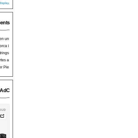
isplay.
cents
 en un
hoy
en
orca i
art de
trades
trings
salem
rra de
rtes a
Palma
ssalem
er Pie
an Pie
o AdC