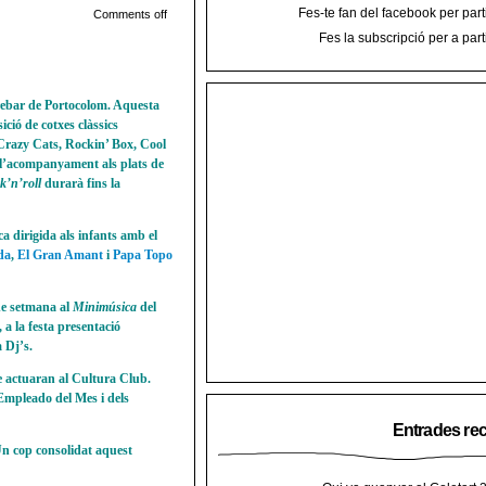
Fes-te fan del facebook per part
Comments off
Fes la subscripció per a part
trebar de Portocolom. Aquesta
ició de cotxes clàssics
 Crazy Cats, Rockin’ Box, Cool
l’acompanyament als plats de
k’n’roll
durarà fins la
a dirigida als infants amb el
da
,
El Gran Amant
i
Papa Topo
de setmana al
Minimúsica
del
a la festa presentació
 Dj’s.
e actuaran al Cultura Club.
Empleado del Mes i dels
Entrades re
Un cop consolidat aquest