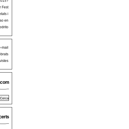
 2015?
r Fest
lorca
tats i
mb art
ao en
iguer
stival
edrito
laFest
e-mail
brats
istes
.com
erts