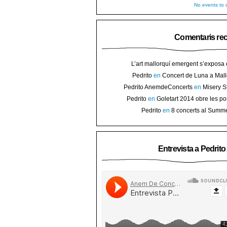
No events to d
Comentaris re
L’art mallorquí emergent s’exposa
carrer de Binissalem ⋆ Noticias de 
Pedrito
en
Concert de Luna a Mall
Goletart 2014 obre les portes a l’
sorteig d’en
Pedrito AnemdeConcerts
en
Misery S
Binis
presenten nou disc al Teatre Mar i Te
Pedrito
en
Goletart 2014 obre les po
l’art de Bini
Pedrito
en
8 concerts al Summ
Festival per celebrar 10 anys de Pec
Entrevista a Pedrit