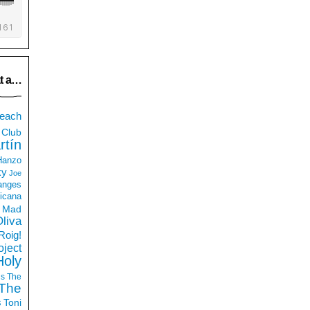
t a…
each
Club
rtín
 Hanzo
ky
Joe
anges
icana
Mad
liva
Roig!
ject
Holy
ds
The
The
s
Toni