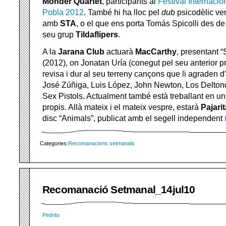
Monder Quartet
, participants al
Festival Internaci
Pobla 2012
. També hi ha lloc pel
dub
psicodèlic ve
amb
STA
, o el que ens porta Tomás Spicolli des d
seu grup
Tildaflipers
.
A la
Jarana Club
actuarà
MacCarthy
, presentant “
(2012), on Jonatan Uría (conegut pel seu anterior 
revisa i dur al seu terreny cançons que li agraden d
José Zúñiga, Luis López, John Newton, Los Deltonos
Sex Pistols. Actualment també està treballant en u
propis. Allà mateix i el mateix vespre, estarà
Pajarit
disc “Animals”, publicat amb el segell independent
Categories:
Recomanacions setmanals
Recomanació Setmanal_14jul10
Pedrito