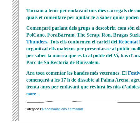
Tornam a tenir per endavant uns dies carregats de conc
quals et comentaré per ajudar-te a saber quins poden s
Començaré parlant dels grups a descobrir, com són el
PolCano, ForaBarram, The Scrap, Ron, Bragas Suzi
Thunders
. Tots ells conformen el cartell del
Rebentat 
organitzat ells mateixos per presentar-se al públic mal
per saber la música que es fa al poble del Vi, has d’an
Parc de Sa Rectoria de Binissalem.
Ara toca comentar les bandes més veteranes. El
Festi
començarà a les 17 h de dissabte al Palma Arena, agr
trenta anys per endavant que reviurà les nits d’adole
more…
Categories:
Recomanacions setmanals