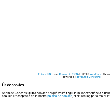
Entries (RSS)
and
Comments (RSS)
| © 2009
WordPress
Them
powered by
ZoyoLabs Consulting
Ús de cookies
Anem de Concerts utilitza cookies perquè vostè tingui la millor experiència d'us
cookies i l'acceptació de la nostra
política de cookies
, clicki l'enllaç per a major 