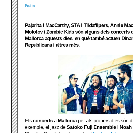
Pedrito
Pajarita i MacCarthy, STA i Tildaflipers, Annie M
Molotov i Zombie Kids són alguns dels concerts
Mallorca aquests dies, en què també actuen Din
Republicana i altres més.
Els
concerts
a
Mallorca
per als propers dies són d’
exemple, el jazz de
Satoko Fuji Ensemble
i
Noah 