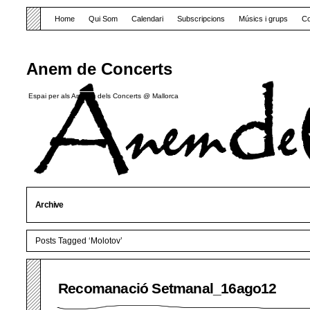
Home
Qui Som
Calendari
Subscripcions
Músics i grups
Co
Anem de Concerts
Espai per als Amants dels Concerts @ Mallorca
Archive
Posts Tagged ‘Molotov’
Recomanació Setmanal_16ago12